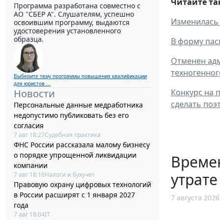
Читайте та
Программа разработана совместно с
АО ''СБЕР А". Слушателям, успешно
Изменилась 
освоившим программу, выдаются
удостоверения установленного
образца.
В форму пас
Отменен адм
техногенног
Выберите тему программы повышения квалификации
для юристов ...
Конкурс на 
Новости
сделать по
Персональные данные медработника
недопустимо публиковать без его
согласия
7 авг 18:27
Судебная практика
ФНС России рассказала малому бизнесу
о порядке упрощенной ликвидации
Време
компании
утрате
7 авг 18:16
Налоги и бухучет
Правовую охрану цифровых технологий
в России расширят с 1 января 2027
7 августа 2026
года
7 авг 18:04
IT