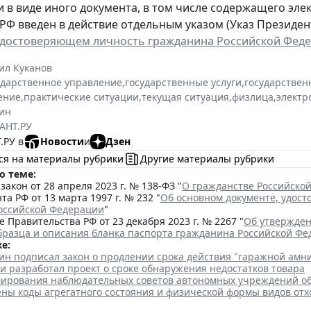
и в виде иного документа, в том числе содержащего эл
РФ введен в действие отдельным указом (Указ Президента
удостоверяющем личность гражданина Российской Фед
ил Куканов
ударственное управление
,
государственные услуги
,
государствен
ение
,
практические ситуации
,
текущая ситуация
,
физлица
,
электр
ин
АНТ.РУ
.РУ в
Новости
и
Дзен
ся на материалы рубрики
Другие материалы рубрики
о теме:
акон от 28 апреля 2023 г. № 138-ФЗ "
О гражданстве Российско
та РФ от 13 марта 1997 г. № 232 "
Об основном документе, удос
оссийской Федерации
"
 Правительства РФ от 23 декабря 2023 г. № 2267 "
Об утвержден
бразца и описания бланка паспорта гражданина Российской Ф
е:
ин подписал закон о продлении срока действия "гаражной амн
и разработал проект о сроке обнаружения недостатков товара
ирования наблюдательных советов автономных учреждений о
ены коды агрегатного состояния и физической формы видов отх