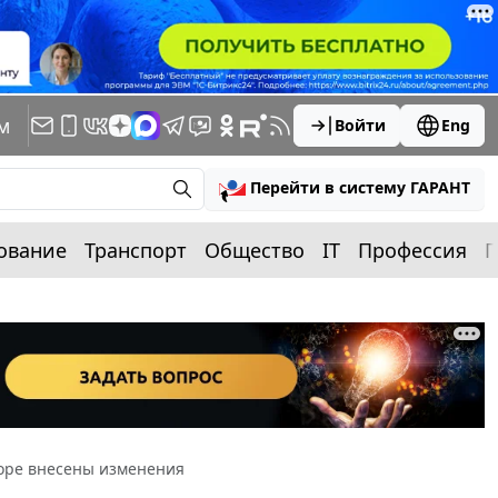
м
Войти
Eng
Перейти в систему ГАРАНТ
ование
Транспорт
Общество
IT
Профессия
П
оре внесены изменения