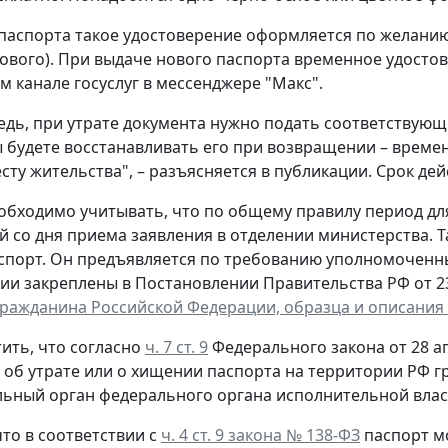
паспорта такое удостоверение оформляется по желанию 
ового). При выдаче нового паспорта временное удостов
 канале госуслуг в мессенджере "Макс".
едь, при утрате документа нужно подать соответствующ
ы будете восстанавливать его при возвращении – време
сту жительства", – разъясняется в публикации. Срок дей
обходимо учитывать, что по общему правилу период д
й со дня приема заявления в отделении министерства. 
спорт. Он предъявляется по требованию уполномоченн
ии закреплены в Постановлении Правительства РФ от 23 
гражданина Российской Федерации, образца и описания
ить, что согласно
ч. 7 ст. 9
Федерального закона от 28 ап
, об утрате или о хищении паспорта на территории РФ 
ьный орган федерального органа исполнительной власт
то в соответствии с
ч. 4 ст. 9 закона № 138-ФЗ
паспорт м