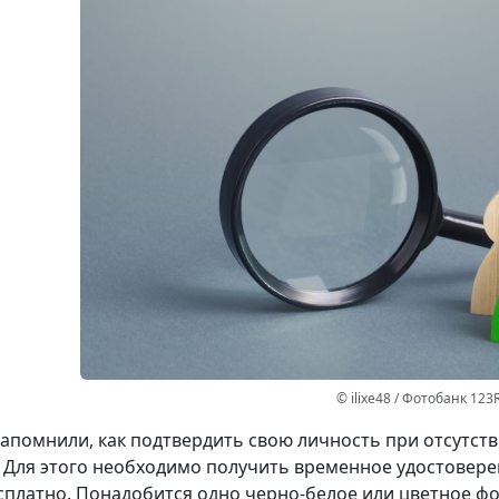
© ilixe48 / Фотобанк 123
апомнили, как подтвердить свою личность при отсутст
 Для этого необходимо получить временное удостовере
сплатно. Понадобится одно черно-белое или цветное фот