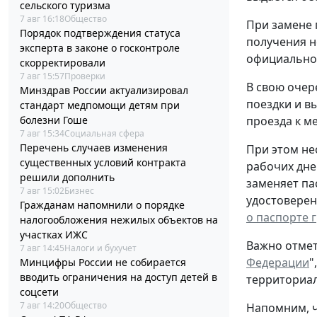
сельского туризма
7 авг 16:18
Общество
При замене 
Порядок подтверждения статуса
получения н
эксперта в законе о госконтроле
официальном
скорректировали
7 авг 15:57
Проверки
В свою очер
Минздрав России актуализировал
поездки и в
стандарт медпомощи детям при
проезда к ме
болезни Гоше
7 авг 15:34
Социальная сфера
Перечень случаев изменения
При этом не
существенных условий контракта
рабочих дне
решили дополнить
заменяет па
7 авг 15:02
Бизнес
удостоверен
Гражданам напомнили о порядке
о паспорте 
налогообложения нежилых объектов на
участках ИЖС
Важно отмет
7 авг 14:45
Налоги и бухучет
Федерации
"
Минцифры России не собирается
вводить ограничения на доступ детей в
территориал
соцсети
7 авг 14:20
Общество
Напомним, ч