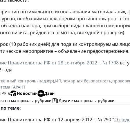
принцип оптимального использования материальных, 
сурсов, необходимых для оценки противопожарного со
 объекта надзора, при выборе вида планового меропри
ного визита, рейдового осмотра, выездной проверки).
рок (10 рабочих дней) для подачи контролируемым ли
тическое мероприятие – объявление предостережения.
ие Правительства РФ от 28 сентября 2022 г. № 1708
всту
 года.
твенный контроль (надзор)
,
ИП
,
пожарная безопасность
,
проверк
стема ГАРАНТ
.РУ в
Новости
и
Дзен
ся на материалы рубрики
Другие материалы рубрики
по теме:
ие Правительства РФ от 12 апреля 2012 г. № 290 "
О фед