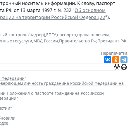
ектронный носитель информации. К слову, паспорт
 РФ от 13 марта 1997 г. № 232 "
Об основном
ерации на территории Российской Федерации
").
ный контроль (надзор)
,
ЕПГУ
,
паспорта
,
права человека
,
онные госуслуги
,
МВД России
,
Правительство РФ
,
Президент РФ
,
Перепечатка
й Федерации
"
товеряющем личность гражданина Российской Федерации на
ии Положения о паспорте гражданина Российской
едерации
"
истии"
бновили
одов