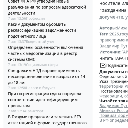
Совет ФПА РФ утвердил новые
носителе ил
разъяснения по вопросам адвокатской
гражданина 
деятельности
документе, 
7 авг 13:56
Профессия
Каким документом оформить
Авторы:
Миха
реклассификацию задолженности
Теги:
2026
,
гос
подотчетного лица
правопримен
7 авг 13:37
Бюджетный учет
Владимир Пут
Определены особенности включения
Источник:
ГАР
частных медорганизаций в реестр
Читать ГАРАНТ
системы ОМС
7 авг 13:19
Социальная сфера
Подписать
Спецрежим НПД вправе применять
Документы п
Федеральный з
несовершеннолетние в возрасте от 14
Указ Президен
до 18 лет
территории Р
7 авг 12:58
Налоги и бухучет
Постановление
При госрегистрации судна определят
Федерации, о
соответствие идентифицирующим
Читайте такж
Владимир Пут
признакам
Минюст Росси
7 авг 12:34
Транспорт
Правила форм
В Госдуме предложили заменить ЕГЭ
В РФ определ
аттестацией в форме государственного