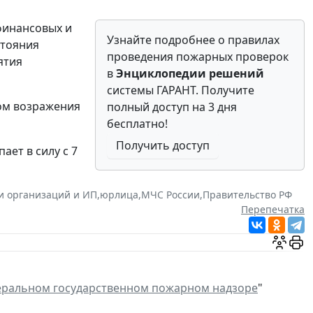
финансовых и
Узнайте подробнее о правилах
стояния
проведения пожарных проверок
ятия
в
Энциклопедии решений
системы ГАРАНТ. Получите
цом возражения
полный доступ на 3 дня
бесплатно!
Получить доступ
пает в силу с 7
и организаций и ИП
,
юрлица
,
МЧС России
,
Правительство РФ
Перепечатка
еральном государственном пожарном надзоре
"