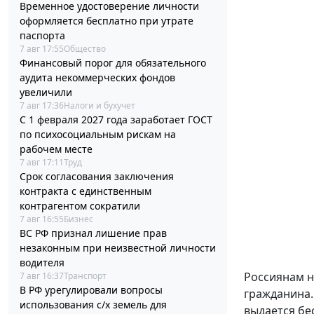
Временное удостоверение личности
оформляется бесплатно при утрате
паспорта
7 авг 17:55
Общество
Финансовый порог для обязательного
аудита некоммерческих фондов
увеличили
7 авг 17:36
Налоги и бухучет
С 1 февраля 2027 года заработает ГОСТ
по психосоциальным рискам на
рабочем месте
7 авг 17:11
Труд
Срок согласования заключения
контракта с единственным
контрагентом сократили
7 авг 16:55
Бизнес
ВС РФ признал лишение прав
незаконным при неизвестной личности
водителя
Россиянам н
7 авг 16:37
Транспорт
В РФ урегулировали вопросы
гражданина.
использования с/х земель для
выдается бе