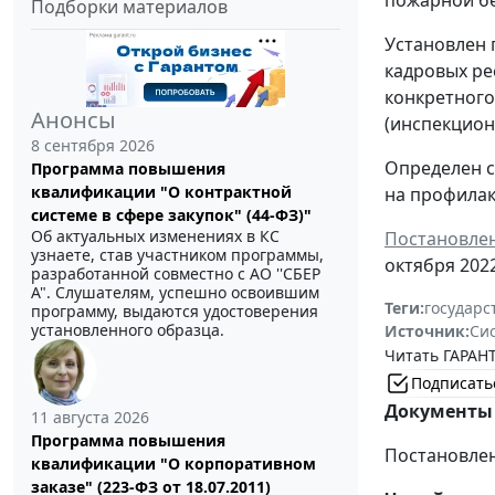
Подборки материалов
Установлен 
кадровых ре
конкретного
Анонсы
(инспекцион
8 сентября 2026
Определен с
Программа повышения
квалификации "О контрактной
на профилак
системе в сфере закупок" (44-ФЗ)"
Об актуальных изменениях в КС
Постановлен
узнаете, став участником программы,
октября 2022
разработанной совместно с АО ''СБЕР
А". Слушателям, успешно освоившим
Теги:
государс
программу, выдаются удостоверения
установленного образца.
Источник:
Си
Читать ГАРАНТ
Подписать
Документы 
11 августа 2026
Программа повышения
Постановлен
квалификации "О корпоративном
заказе" (223-ФЗ от 18.07.2011)