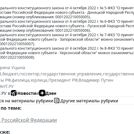
рального конституционного закона от 4 октября 2022 г. № 5-ФКЗ "О при
оставе Российской Федерации нового субъекта - Донецкой Народной Рес
мации (номер опубликования: 0001202210050005).
рального конституционного закона от 4 октября 2022 г. № 6-ФКЗ "О прин
оставе Российской Федерации нового субъекта - Луганской Народной Ре
мации (номер опубликования: 0001202210050006).
рального конституционного закона от 4 октября 2022 г. № 7-ФКЗ "О прин
ской Федерации нового субъекта - Запорожской области" можно ознакоми
0001202210050007).
рального конституционного закона от 4 октября 2022 г. № 8-ФКЗ "О прин
кой Федерации нового субъекта - Херсонской области" можно ознакомит
0001202210050008).
ерина Уцына
3
,
бюджет
,
госсектор
,
государственное управление
,
государственн
ты РФ
,
физлица
,
юрлица
,
Президент РФ
,
Владимир Путин
АНТ.РУ
.РУ в
Новости
и
Дзен
ся на материалы рубрики
Другие материалы рубрики
по теме:
 Российской Федерации
кже: