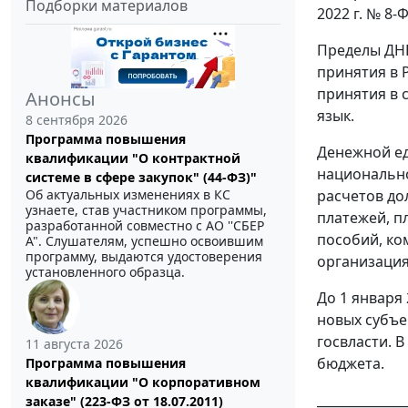
Подборки материалов
2022 г. № 8
Пределы ДНР
принятия в 
принятия в 
Анонсы
язык.
8 сентября 2026
Программа повышения
Денежной ед
квалификации "О контрактной
национально
системе в сфере закупок" (44-ФЗ)"
Об актуальных изменениях в КС
расчетов до
узнаете, став участником программы,
платежей, п
разработанной совместно с АО ''СБЕР
пособий, ко
А". Слушателям, успешно освоившим
программу, выдаются удостоверения
организация
установленного образца.
До 1 января
новых субъе
госвласти. 
11 августа 2026
бюджета.
Программа повышения
квалификации "О корпоративном
______________
заказе" (223-ФЗ от 18.07.2011)