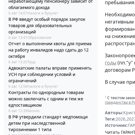
неработающему пенсионеру зависит от
пребывания 
облагаемого дохода
6 авг 14:07
Налоги и бухучет
Необходимос
В РФ введут особый порядок закупок
негативным 
товаров для образовательных
формировани
организаций
на снижение
6 авг 13:41
Образование
распростран
Отчет о выполнении квоты для приема
на работу инвалидов надо сдать до 12
Законопроек
октября
6 авг 13:20
Труд
годы
(пп."у"
Адвокатские палаты вправе применять
договорам Р
УСН при соблюдении условий и
ограничений
В случае при
6 авг 12:58
Налоги и бухучет
Контракты по однородным товарам
1
С текстом зако
можно заключать с одним и тем же
гражданства в 
едпоставщиком
6 авг 12:39
Бизнес
Авторы:
Крис
В РФ утвердили стандарт медпомощи
Теги:
2026
,
202
детям при наследственной
Источник:
ГАР
тирозинемии 1 типа
Читать ГАРАНТ