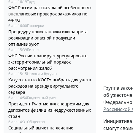
6 авг 16:19
Труд
ФАС России рассказала об особенностях
внеплановых проверок заказчиков по
44-ФЗ
6 авг 16:00
Проверки
Процедуру приостановки или запрета
реализации опасной продукции
оптимизируют
6 авг 15:39
Бизнес
ФНС России планирует урегулировать
экстерриториальный порядок
рассмотрения жалоб
6 авг 15:15
Налоги и бухучет
Какую статью КОСГУ выбрать для учета
расходов на аренду виртуального
Группа зако
сервера
об ужесточе
6 авг 14:54
Бюджетный учет
Федерального
Президент РФ отменил спецрежим для
Российской
депозитов физлиц из недружественных
стран
Инициатива 
6 авг 14:31
Общество
Социальный вычет на лечение
смогут свои