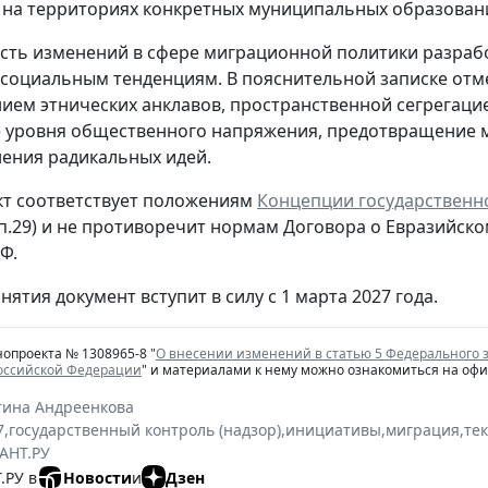
на территориях конкретных муниципальных образован
ть изменений в сфере миграционной политики разраб
социальным тенденциям. В пояснительной записке отме
ем этнических анклавов, пространственной сегрегацией
 уровня общественного напряжения, предотвращение 
ения радикальных идей.
т соответствует положениям
Концепции государственн
 п.29) и не противоречит нормам Договора о Евразий
Ф.
нятия документ вступит в силу с 1 марта 2027 года.
нопроекта № 1308965-8 "
О внесении изменений в статью 5 Федерального 
Российской Федерации
" и материалами к нему можно ознакомиться на оф
тина Андреенкова
7
,
государственный контроль (надзор)
,
инициативы
,
миграция
,
те
АНТ.РУ
.РУ в
Новости
и
Дзен