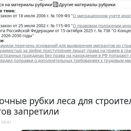
ся на материалы рубрики
Другие материалы рубрики
о теме:
акон от 18 июля 2006 г. № 109-ФЗ "
О миграционном учете инос
акон от 25 июля 2002 г. № 115-ФЗ "
О правовом положении ино
та Российской Федерации от 15 октября 2025 г. № 738 "О Кон
 2026-2030 годы"
е:
ширили перечень оснований для выдворения мигрантов из стр
судимостью за любое преступление лишат права на прием в гр
остранных гражданах без права на нахождение в РФ попадают 
вердил поправки о дополнительных требованиях к трудовым м
чные рубки леса для строит
тов запретили
 16:41