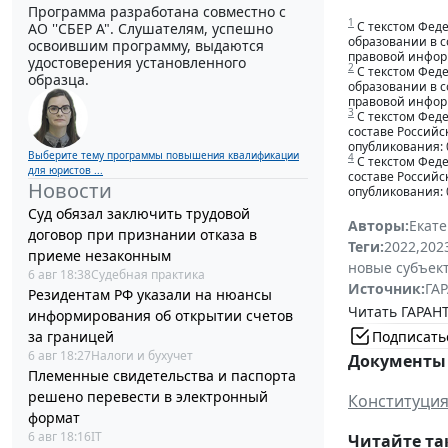
Программа разработана совместно с
1
С текстом Феде
АО ''СБЕР А". Слушателям, успешно
образовании в с
освоившим программу, выдаются
правовой инфор
удостоверения установленного
2
С текстом Феде
образца.
образовании в с
правовой инфор
3
С текстом Феде
составе Россий
опубликования: 
Выберите тему программы повышения квалификации
4
С текстом Феде
для юристов ...
составе Российс
Новости
опубликования: 
Суд обязал заключить трудовой
Авторы:
Екат
договор при признании отказа в
Теги:
2022
,
202
приеме незаконным
новые субъек
6 авг 18:38
Судебная практика
Источник:
ГАР
Резидентам РФ указали на нюансы
Читать ГАРАНТ
информирования об открытии счетов
Подписать
за границей
6 авг 18:27
Налоги и бухучет
Документы 
Племенные свидетельства и паспорта
решено перевести в электронный
Конституция
формат
6 авг 18:16
IT
Читайте та