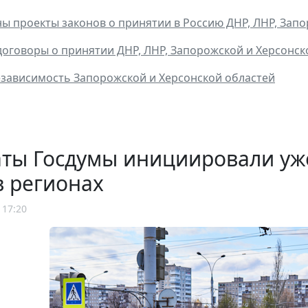
ы проекты законов о принятии в Россию ДНР, ЛНР, Запо
оговоры о принятии ДНР, ЛНР, Запорожской и Херсонско
зависимость Запорожской и Херсонской областей
аты Госдумы инициировали уж
в регионах
 17:20