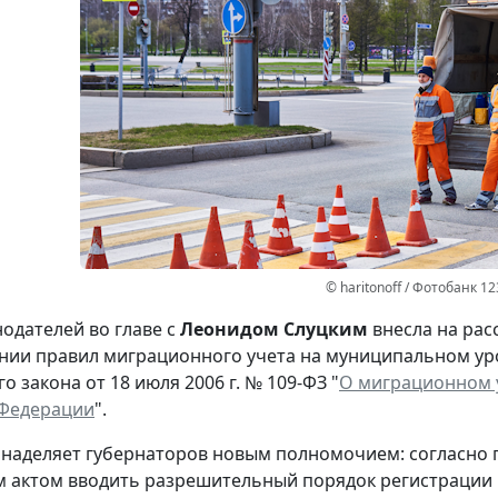
© haritonoff / Фотобанк 1
нодателей во главе с
Леонидом Слуцким
внесла на рас
нии правил миграционного учета на муниципальном ур
 закона от 18 июля 2006 г. № 109-ФЗ "
О миграционном у
 Федерации
".
наделяет губернаторов новым полномочием: согласно 
м актом вводить разрешительный порядок регистрации и