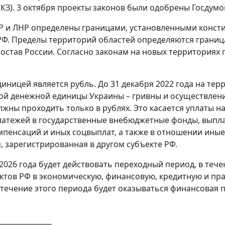
-ФКЗ). 3 октября проекты законов были одобрены Госдумо
 и ЛНР определены границами, установленными констит
РФ. Пределы территорий областей определяются границ
состав России. Согласно законам на новых территориях
иницей является рубль. До 31 декабря 2022 года на те
й денежной единицы Украины – гривны и осуществление
лжны проходить только в рублях. Это касается уплаты н
латежей в государственные внебюджетные фонды, выпл
мпенсаций и иных соцвыплат, а также в отношении иные 
, зарегистрированная в другом субъекте РФ.
 2026 года будет действовать переходный период, в теч
ктов РФ в экономическую, финансовую, кредитную и пра
В течение этого периода будет оказываться финансовая 
_______________