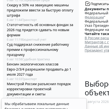
6 авг 12:10
Социальная сфера
Подписать
Скидку в 50% на эвакуацию машины
Документы п
предложили ввести за быструю оплату
Федеральный з
штрафа
Федерации
"
6 авг 11:44
Транспорт
Федеральный з
Статотчетность об основных фондах за
Указ Президен
Федерации на
2026 год придется сдавать по новым
Читайте такж
формам
В России рас
6 авг 11:19
Бюджетный учет
Мигрантов с 
Суд поддержал снижение работнику
Данные об ин
премии к профессиональному
Президент ут
празднику
6 авг 10:58
Судебная практика
Бензин экологических классов
Евро-2/3/4 разрешили продавать до 1
июля 2027 года
6 авг 10:33
Транспорт
Выборо
Минстрой России разъяснил порядок
корректировки проектной
объек
документации и сметы
6 авг 10:04
Бизнес
6 августа 2026
Вступил в силу стандарт медицинской
Мы обрабатываем локальные данные
помощи детям при иммунной
браузера и используем инструменты