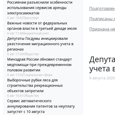
Россиянам разъяснили особенности
использования сервисов аренды
Подготовлен
электросамокатов
6 авг 18:03
Транспорт
Подписаны д
Важные новости от федеральных
органов власти в третьей декаде июля
Признана не
6 авг 17:46
Бюджетный учет
Депутаты Госдумы инициировали
ужесточение миграционного учета в
регионах
6 авг 17:20
Общество
Депут
Минздрав России обновил стандарт
медпомощи при преждевременном
учета 
половом развитии
6 авг 17:02
Социальная сфера
6 августа 2026
Выборочные рубки леса для
строительства рекреационных
объектов запретили
6 авг 16:41
Общество
Сервис автоматического
аннулирования патентов за неуплату
запустят с 10 августа