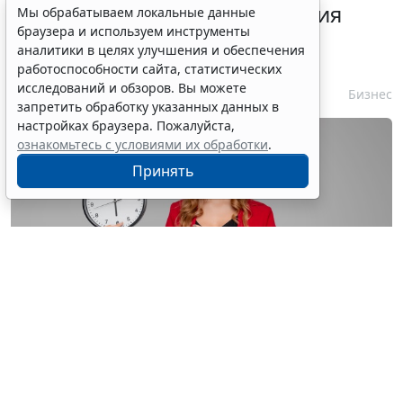
Срок согласования заключения
Мы обрабатываем локальные данные
браузера и используем инструменты
контракта с единственным
аналитики в целях улучшения и обеспечения
контрагентом сократили
работоспособности сайта, статистических
исследований и обзоров. Вы можете
7 августа 2026 16:55
Бизнес
запретить обработку указанных данных в
настройках браузера. Пожалуйста,
ознакомьтесь с условиями их обработки
.
Принять
© astimak / Фотобанк 123RF.com
Изменения внесены в
ч. 8 ст. 93 Закона № 44-ФЗ
. С 1
января 2027 года такой срок будет составлять не 8, а