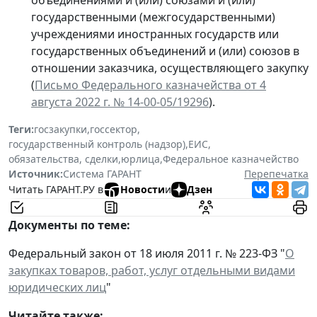
государственными (межгосударственными)
учреждениями иностранных государств или
государственных объединений и (или) союзов в
отношении заказчика, осуществляющего закупку
(
Письмо Федерального казначейства от 4
августа 2022 г. № 14-00-05/19296
).
Теги:
госзакупки
,
госсектор
,
государственный контроль (надзор)
,
ЕИС
,
обязательства, сделки
,
юрлица
,
Федеральное казначейство
Источник:
Система ГАРАНТ
Перепечатка
Читать ГАРАНТ.РУ в
Новости
и
Дзен
Документы по теме:
Федеральный закон от 18 июля 2011 г. № 223-ФЗ "
О
закупках товаров, работ, услуг отдельными видами
юридических лиц
"
Читайте также: