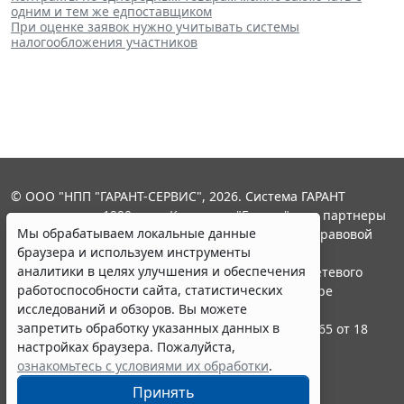
одним и тем же едпоставщиком
При оценке заявок нужно учитывать системы
налогообложения участников
© ООО "НПП "ГАРАНТ-СЕРВИС", 2026. Система ГАРАНТ
выпускается с 1990 года. Компания "Гарант" и ее партнеры
Мы обрабатываем локальные данные
являются участниками Российской ассоциации правовой
браузера и используем инструменты
информации ГАРАНТ.
аналитики в целях улучшения и обеспечения
Портал ГАРАНТ.РУ зарегистрирован в качестве сетевого
работоспособности сайта, статистических
издания Федеральной службой по надзору в сфере
исследований и обзоров. Вы можете
связи,информационных технологий и массовых
запретить обработку указанных данных в
коммуникаций (Роскомнадзором), Эл № ФС77-58365 от 18
настройках браузера. Пожалуйста,
июня 2014 года.
ознакомьтесь с условиями их обработки
.
16+
Принять