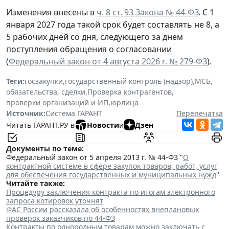
Изменения внесены в
ч. 8 ст. 93 Закона № 44-ФЗ
. С 1
января 2027 года такой срок будет составлять не 8, а
5 рабочих дней со дня, следующего за днем
поступления обращения о согласовании
(
Федеральный закон от 4 августа 2026 г. № 279-ФЗ
).
Теги:
госзакупки
,
государственный контроль (надзор)
,
МСБ
,
обязательства, сделки
,
Проверка контрагентов
,
проверки организаций и ИП
,
юрлица
Источник:
Система ГАРАНТ
Перепечатка
Читать ГАРАНТ.РУ в
Новости
и
Дзен
Документы по теме:
Федеральный закон от 5 апреля 2013 г. № 44-ФЗ "
О
контрактной системе в сфере закупок товаров, работ, услуг
для обеспечения государственных и муниципальных нужд
"
Читайте также:
Процедуру заключения контракта по итогам электронного
запроса котировок уточнят
ФАС России рассказала об особенностях внеплановых
проверок заказчиков по 44-ФЗ
Контракты по однородным товарам можно заключать с