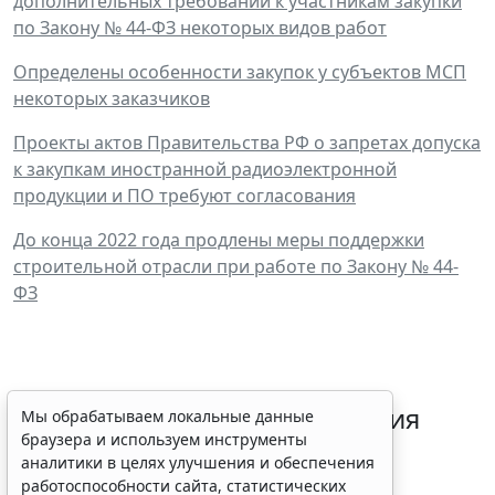
дополнительных требований к участникам закупки
по Закону № 44-ФЗ некоторых видов работ
Определены особенности закупок у субъектов МСП
некоторых заказчиков
Проекты актов Правительства РФ о запретах допуска
к закупкам иностранной радиоэлектронной
продукции и ПО требуют согласования
До конца 2022 года продлены меры поддержки
строительной отрасли при работе по Закону № 44-
ФЗ
Срок согласования заключения
Мы обрабатываем локальные данные
браузера и используем инструменты
контракта с единственным
аналитики в целях улучшения и обеспечения
контрагентом сократили
работоспособности сайта, статистических