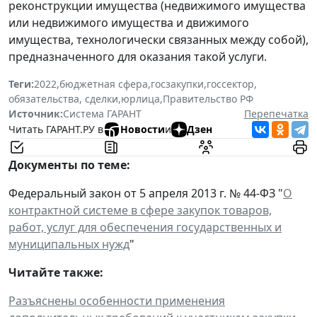
реконструкции имущества (недвижимого имущества
или недвижимого имущества и движимого
имущества, технологически связанных между собой),
предназначенного для оказания такой услуги.
Теги:
2022
,
бюджетная сфера
,
госзакупки
,
госсектор
,
обязательства, сделки
,
юрлица
,
Правительство РФ
Источник:
Система ГАРАНТ
Перепечатка
Читать ГАРАНТ.РУ в
Новости
и
Дзен
Документы по теме:
Федеральный закон от 5 апреля 2013 г. № 44-ФЗ "
О
контрактной системе в сфере закупок товаров,
работ, услуг для обеспечения государственных и
муниципальных нужд
"
Читайте также:
Разъяснены особенности применения