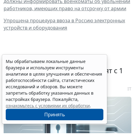
должны информировать военкоматы об увольнении
работников, имеющих право на отсрочку от армии
Упрощена процедура ввоза в Россию электронных
устройств и оборудования
Правовую охрану цифровых
Мы обрабатываем локальные данные
браузера и используем инструменты
технологий в России расширят с 1
аналитики в целях улучшения и обеспечения
января 2027 года
работоспособности сайта, статистических
исследований и обзоров. Вы можете
7 августа 2026 18:04
IT
запретить обработку указанных данных в
настройках браузера. Пожалуйста,
ознакомьтесь с условиями их обработки
.
Принять