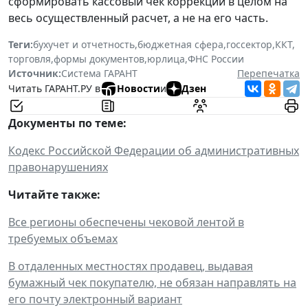
сформировать кассовый чек коррекции в целом на
весь осуществленный расчет, а не на его часть.
Теги:
бухучет и отчетность
,
бюджетная сфера
,
госсектор
,
ККТ
,
торговля
,
формы документов
,
юрлица
,
ФНС России
Источник:
Система ГАРАНТ
Перепечатка
Читать ГАРАНТ.РУ в
Новости
и
Дзен
Документы по теме:
Кодекс Российской Федерации об административных
правонарушениях
Читайте также:
Все регионы обеспечены чековой лентой в
требуемых объемах
В отдаленных местностях продавец, выдавая
бумажный чек покупателю, не обязан направлять на
его почту электронный вариант