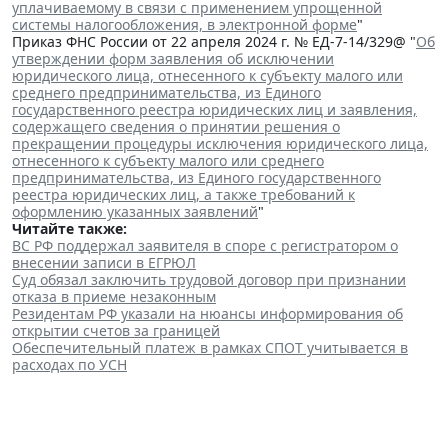
уплачиваемому в связи с применением упрощенной
системы налогообложения, в электронной форме
"
Приказ ФНС России от 22 апреля 2024 г. № ЕД-7-14/329@ "
Об
утверждении форм заявления об исключении
юридического лица, отнесенного к субъекту малого или
среднего предпринимательства, из Единого
государственного реестра юридических лиц и заявления,
содержащего сведения о принятии решения о
прекращении процедуры исключения юридического лица,
отнесенного к субъекту малого или среднего
предпринимательства, из Единого государственного
реестра юридических лиц, а также требований к
оформлению указанных заявлений
"
Читайте также:
ВС РФ поддержал заявителя в споре с регистратором о
внесении записи в ЕГРЮЛ
Суд обязал заключить трудовой договор при признании
отказа в приеме незаконным
Резидентам РФ указали на нюансы информирования об
открытии счетов за границей
Обеспечительный платеж в рамках СПОТ учитывается в
расходах по УСН