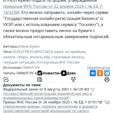
ЕГРЮЛ нужно подать по форме, утвержденной
приказом ФНС России от 22 апреля 2024 г. № ЕД-7-
14/329@
. Его можно направить: онлайн через сервис
"Государственная онлайн-регистрация бизнеса" (с
УКЭП или с использованием сервиса "Госключ"), а
также можно предоставить лично на бумаге с
обязательным нотариальным заверением подписей.
Авторы:
Елена Букач
Теги:
2026
,
ЕГРЮЛ
,
МРОТ
,
МСБ
,
налог на прибыль
,
налоги, сборы, взносы
,
НДС
,
страховые взносы
,
текущая ситуация
,
УСН
,
юрлица
,
ФНС России
Источник:
ГАРАНТ.РУ
Перепечатка
Читать ГАРАНТ.РУ в
Новости
и
Дзен
Документы по теме:
Федеральный закон от 8 августа 2001 г. №129-ФЗ "
О
государственной регистрации юридических лиц и
индивидуальных предпринимателей
"
Приказ ФНС России от 26 ноября 2025 г. № ЕД-7-3/1017@ "
Об
утверждении формы, порядка заполнения и формата
представления налоговой декларации по налогу,