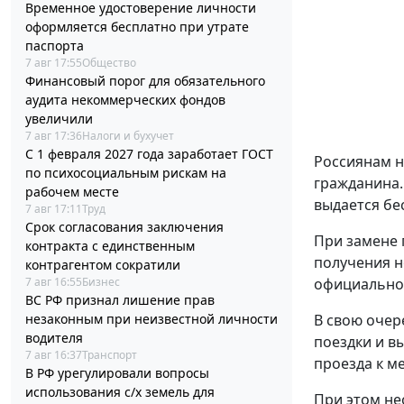
Временное удостоверение личности
оформляется бесплатно при утрате
паспорта
7 авг 17:55
Общество
Финансовый порог для обязательного
аудита некоммерческих фондов
увеличили
7 авг 17:36
Налоги и бухучет
С 1 февраля 2027 года заработает ГОСТ
Россиянам н
по психосоциальным рискам на
гражданина.
рабочем месте
выдается бе
7 авг 17:11
Труд
Срок согласования заключения
При замене 
контракта с единственным
получения н
контрагентом сократили
официальном
7 авг 16:55
Бизнес
ВС РФ признал лишение прав
В свою очер
незаконным при неизвестной личности
водителя
поездки и в
7 авг 16:37
Транспорт
проезда к ме
В РФ урегулировали вопросы
использования с/х земель для
При этом не