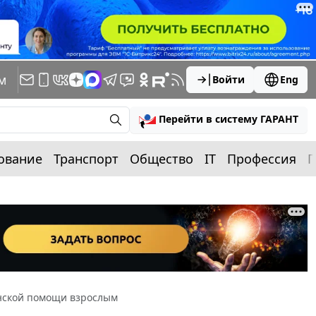
м
Войти
Eng
Перейти в систему ГАРАНТ
ование
Транспорт
Общество
IT
Профессия
П
нской помощи взрослым