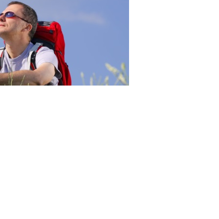
23RF.com
 с/х угодий, в земли особо охраняемых территорий и
бъектов сельского туризма разрешен на основании
де такого участка из одной категории в другую