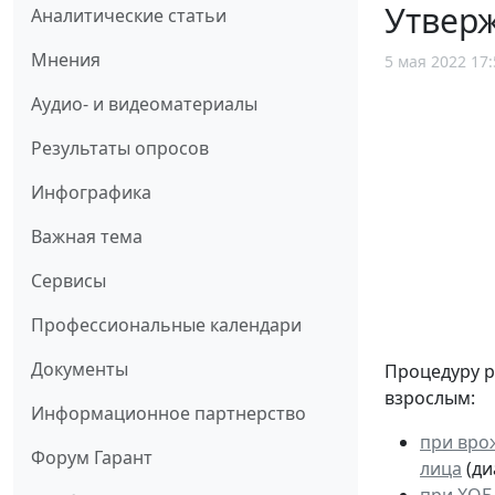
Утвер
Аналитические статьи
Мнения
5 мая 2022 17:
Аудио- и видеоматериалы
Результаты опросов
Инфографика
Важная тема
Сервисы
Профессиональные календари
Документы
Процедуру 
взрослым:
Информационное партнерство
при вро
Форум Гарант
лица
(ди
при ХОБ