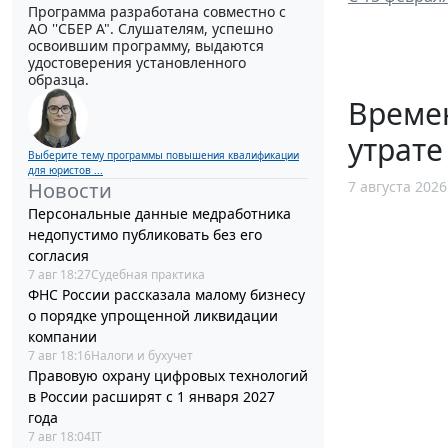
Программа разработана совместно с
АО ''СБЕР А". Слушателям, успешно
освоившим программу, выдаются
удостоверения установленного
образца.
Време
утрате
Выберите тему программы повышения квалификации
для юристов ...
7 августа 2026
Новости
Персональные данные медработника
недопустимо публиковать без его
согласия
7 авг 18:27
Судебная практика
ФНС России рассказала малому бизнесу
о порядке упрощенной ликвидации
компании
7 авг 18:16
Налоги и бухучет
Правовую охрану цифровых технологий
в России расширят с 1 января 2027
года
7 авг 18:04
IT