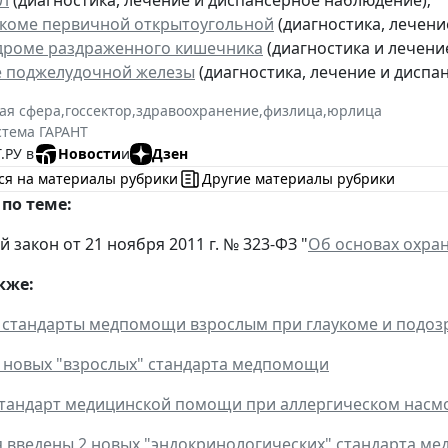
укоме первичной открытоугольной
(диагностика, лечени
дроме раздраженного кишечника
(диагностика и лечение
е поджелудочной железы
(диагностика, лечение и диспа
ая сфера
,
госсектор
,
здравоохранение
,
физлица
,
юрлица
стема ГАРАНТ
.РУ в
Новости
и
Дзен
ся на материалы рубрики
Другие материалы рубрики
по теме:
закон от 21 ноября 2011 г. № 323-ФЗ "
Об основах охра
кже:
стандарты медпомощи взрослым при глаукоме и подоз
 новых "взрослых" стандарта медпомощи
тандарт медицинской помощи при аллергическом насм
я введены 2 новых "эндокринологических" стандарта м