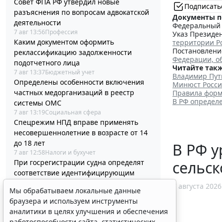
Совет ФПА РФ утвердил новые
Подписать
разъяснения по вопросам адвокатской
Документы п
деятельности
Федеральный з
7 авг 13:56
Профессия
Указ Президен
Каким документом оформить
территории Р
Постановление
реклассификацию задолженности
Федерации, о
подотчетного лица
Читайте такж
7 авг 13:37
Бюджетный учет
Владимир Пут
Определены особенности включения
Минюст Росси
частных медорганизаций в реестр
Правила форм
В РФ определ
системы ОМС
7 авг 13:19
Социальная сфера
Спецрежим НПД вправе применять
несовершеннолетние в возрасте от 14
до 18 лет
В РФ у
7 авг 12:58
Налоги и бухучет
сельск
При госрегистрации судна определят
соответствие идентифицирующим
признакам
7 августа 2026
Мы обрабатываем локальные данные
7 авг 12:34
Транспорт
браузера и используем инструменты
В Госдуме предложили заменить ЕГЭ
аналитики в целях улучшения и обеспечения
аттестацией в форме государственного
работоспособности сайта, статистических