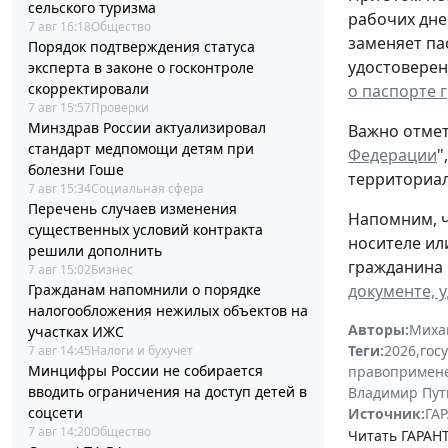
сельского туризма
рабочих дне
7 авг 16:18
Общество
заменяет па
Порядок подтверждения статуса
удостоверен
эксперта в законе о госконтроле
скорректировали
о паспорте 
7 авг 15:57
Проверки
Минздрав России актуализировал
Важно отмет
стандарт медпомощи детям при
Федерации
"
болезни Гоше
территориал
7 авг 15:34
Социальная сфера
Перечень случаев изменения
Напомним, ч
существенных условий контракта
носителе ил
решили дополнить
гражданина 
7 авг 15:02
Бизнес
документе, 
Гражданам напомнили о порядке
налогообложения нежилых объектов на
Авторы:
Миха
участках ИЖС
Теги:
2026
,
гос
7 авг 14:45
Налоги и бухучет
Минцифры России не собирается
правопримен
вводить ограничения на доступ детей в
Владимир Пут
соцсети
Источник:
ГАР
7 авг 14:20
Общество
Читать ГАРАНТ