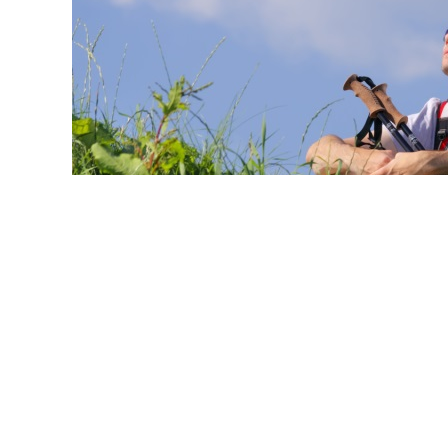
© buccaneer / Фотобанк 1
стка из земель с/х назначения, не относящихся к землям
емли рекреационного назначения) для строительства о
и по планировке территории без принятия акта о перево
 закон от 4 августа 2026 г. № 320-ФЗ
).