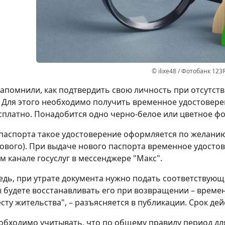
© ilixe48 / Фотобанк 123
апомнили, как подтвердить свою личность при отсутст
 Для этого необходимо получить временное удостовере
сплатно. Понадобится одно черно-белое или цветное фот
паспорта такое удостоверение оформляется по желанию 
ового). При выдаче нового паспорта временное удостов
 канале госуслуг в мессенджере "Макс".
едь, при утрате документа нужно подать соответствующ
ы будете восстанавливать его при возвращении – време
сту жительства", – разъясняется в публикации. Срок дей
обходимо учитывать, что по общему правилу период д