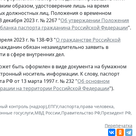
Таким образом, удостоверение лишь на время
ых должностных лиц. Положения о временном
декабря 2023 г. № 2267 "
Об утверждении Положения
 бланка паспорта гражданина Российской Федерации
".
реля 2023 г. № 138-ФЗ "
О гражданстве Российской
гражданин обязан незамедлительно заявить в
и в сфере внутренних дел.
ожет быть оформлен в виде документа на бумажном
ектронный носитель информации. К слову, паспорт
 РФ от 13 марта 1997 г. № 232 "
Об основном
ерации на территории Российской Федерации
").
ный контроль (надзор)
,
ЕПГУ
,
паспорта
,
права человека
,
онные госуслуги
,
МВД России
,
Правительство РФ
,
Президент РФ
,
Перепечатка