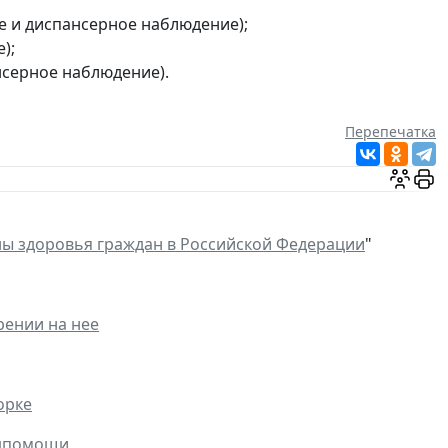
е и диспансерное наблюдение);
);
нсерное наблюдение).
Перепечатка
ны здоровья граждан в Российской Федерации
"
рении на нее
орке
едпомощи