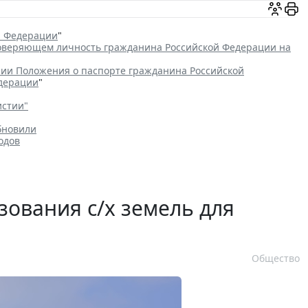
й Федерации
"
товеряющем личность гражданина Российской Федерации на
ии Положения о паспорте гражданина Российской
едерации
"
истии"
бновили
одов
зования с/х земель для
Общество