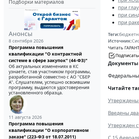
Подборки материалов
при гла
при син
при рак
Анонсы
Теги:
бюджетн
Источник:
Си
8 сентября 2026
Программа повышения
Читать ГАРАНТ
квалификации "О контрактной
Подписать
системе в сфере закупок" (44-ФЗ)"
Документы 
Об актуальных изменениях в КС
узнаете, став участником программы,
Федеральный 
разработанной совместно с АО ''СБЕР
А". Слушателям, успешно освоившим
программу, выдаются удостоверения
Читайте та
установленного образца.
Утверждены 
Введены два
11 августа 2026
Программа повышения
Утвержден с
квалификации "О корпоративном
заказе" (223-ФЗ от 18.07.2011)
С 15 феврал