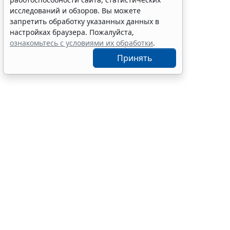
экзамена
исследований и обзоров. Вы можете
7 авг 12:15
Образование
запретить обработку указанных данных в
настройках браузера. Пожалуйста,
ознакомьтесь с условиями их обработки
.
Принять
Перевод уча
объектов (з
документаци
(
Федеральный