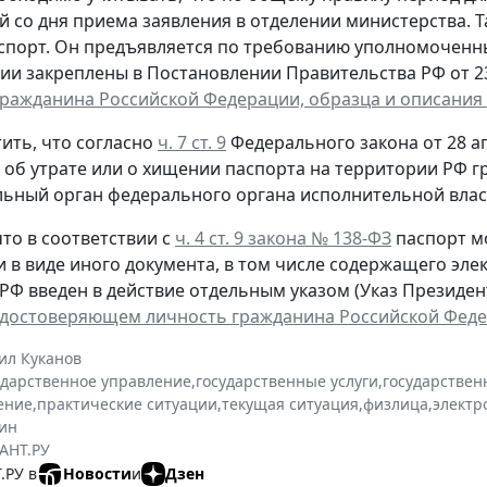
й со дня приема заявления в отделении министерства. 
спорт. Он предъявляется по требованию уполномоченн
ии закреплены в Постановлении Правительства РФ от 23 
гражданина Российской Федерации, образца и описания
ить, что согласно
ч. 7 ст. 9
Федерального закона от 28 ап
, об утрате или о хищении паспорта на территории РФ 
ьный орган федерального органа исполнительной власт
то в соответствии с
ч. 4 ст. 9 закона № 138-ФЗ
паспорт м
и в виде иного документа, в том числе содержащего эл
РФ введен в действие отдельным указом (Указ Президента
удостоверяющем личность гражданина Российской Фед
ил Куканов
ударственное управление
,
государственные услуги
,
государствен
ение
,
практические ситуации
,
текущая ситуация
,
физлица
,
электр
ин
АНТ.РУ
.РУ в
Новости
и
Дзен