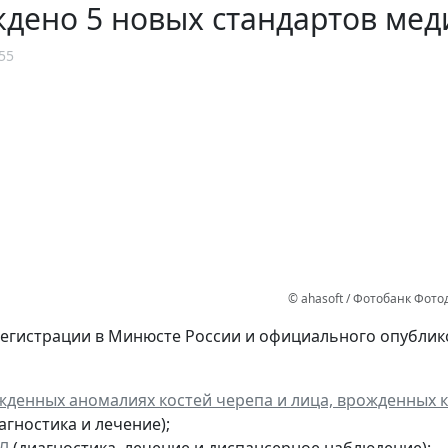
ждено 5 новых стандартов ме
55
© ahasoft / Фотобанк Фот
регистрации в Минюсте России и официального опубл
жденных аномалиях костей черепа и лица, врожденных
агностика и лечение);
Л
(диагностика, лечение и диспансерное наблюдение);