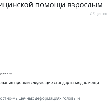
дицинской помощи взрослым
Общество
одженика
икования прошли следующие стандарты медпомощи
 костно-мышечных деформациях головы и