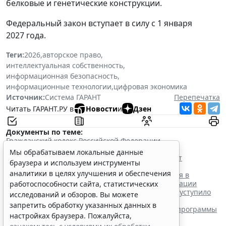
белковые и генетические конструкции.
Федеральный закон вступает в силу с 1 января
2027 года.
Теги:
2026
,
авторское право
,
интеллектуальная собственность
,
информационная безопасность
,
информационные технологии
,
цифровая экономика
Источник:
Система ГАРАНТ
Перепечатка
Читать ГАРАНТ.РУ в
Новости
и
Дзен
Документы по теме:
Гражданский кодекс Российской Федерации
Читайте также:
Мы обрабатываем локальные данные
Расчет выплат за служебные изобретения начнут
браузера и используем инструменты
производить по-новому с осени
аналитики в целях улучшения и обеспечения
Товарный знак: способность вводить потребителя в
заблуждение как основание для отказа в регистрации
работоспособности сайта, статистических
Закон об ИИ – 2026: комплексное регулирование уступило
исследований и обзоров. Вы можете
место поддержке больших моделей?
запретить обработку указанных данных в
Патент на ПО: зачем и как бизнесу патентовать программы
настройках браузера. Пожалуйста,
и алгоритмы