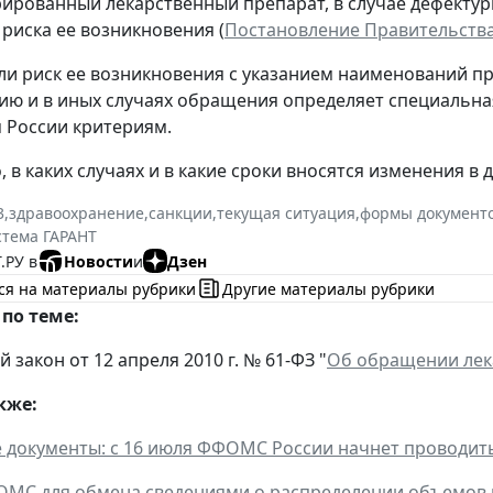
рированный лекарственный препарат, в случае дефектур
 риска ее возникновения (
Постановление Правительства 
ли риск ее возникновения с указанием наименований п
сию и в иных случаях обращения определяет специаль
 России критериям.
 в каких случаях и в какие сроки вносятся изменения в 
3
,
здравоохранение
,
санкции
,
текущая ситуация
,
формы документ
стема ГАРАНТ
.РУ в
Новости
и
Дзен
ся на материалы рубрики
Другие материалы рубрики
по теме:
закон от 12 апреля 2010 г. № 61-ФЗ "
Об обращении лек
кже:
 документы: с 16 июля ФФОМС России начнет проводит
 ОМС для обмена сведениями о распределении объемо