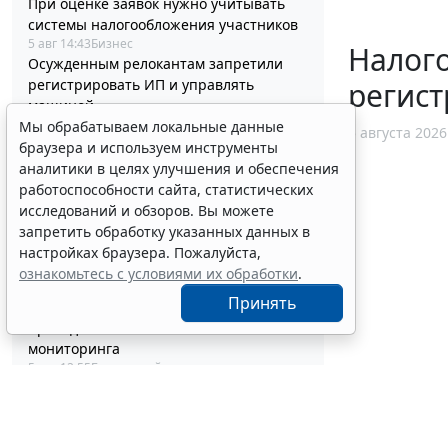
При оценке заявок нужно учитывать
системы налогообложения участников
5 авг 14:43
Бизнес
Налог
Осужденным релокантам запретили
регистрировать ИП и управлять
регист
машиной
5 авг 14:12
Общество
Мы обрабатываем локальные данные
5 августа 2026
Минздрав России выпустил стандарт
браузера и используем инструменты
медицинской помощи детям при
аналитики в целях улучшения и обеспечения
туберкулезе
работоспособности сайта, статистических
5 авг 13:47
Социальная сфера
исследований и обзоров. Вы можете
Подавать "летнее" заявление на
запретить обработку указанных данных в
отсрочку от армии для ИТ-
настройках браузера. Пожалуйста,
специалистов больше не нужно
ознакомьтесь с условиями их обработки
.
5 авг 13:21
IT
Принять
Правительство РФ утвердило правила
проведения казначейского
мониторинга
5 авг 12:55
Бюджетный учет
Семьям погибших силовиков-
участников СВО гарантировали
жилищные выплаты