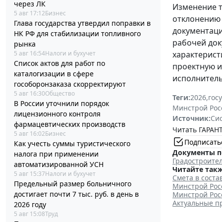
через ЛК
Изменение т
5 авг 17:12
Бизнес
отклонению 
Глава государства утвердил поправки в
документаци
НК РФ для стабилизации топливного
рабочей док
рынка
5 авг 16:54
Налоги и бухучет
характерист
Список актов для работ по
проектную и
каталогизации в сфере
исполнитель
гособоронзаказа скорректируют
5 авг 16:30
Общество
Теги:
2026
,
гос
В России уточнили порядок
Минстрой Рос
лицензионного контроля
Источник:
Си
фармацевтических производств
Читать ГАРАНТ
5 авг 16:02
Бизнес
Подписать
Как учесть суммы туристического
Документы п
налога при применении
Градостроител
автоматизированной УСН
Читайте такж
5 авг 15:37
Налоги и бухучет
Смета в соста
Предельный размер больничного
Минстрой Рос
достигает почти 7 тыс. руб. в день в
Минстрой Рос
Актуальные п
2026 году
5 авг 15:08
Труд