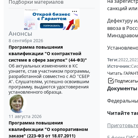
на зарегист
Подборки материалов
санкций или
Дефектуру и
ввоза в Рос
Анонсы
Минздравом
8 сентября 2026
Программа повышения
Установлено,
квалификации "О контрактной
Теги:
2022
,
202
системе в сфере закупок" (44-ФЗ)"
Об актуальных изменениях в КС
Источник:
Си
узнаете, став участником программы,
Читать ГАРАНТ
разработанной совместно с АО ''СБЕР
Подписать
А". Слушателям, успешно освоившим
программу, выдаются удостоверения
Документы 
установленного образца.
Федеральный 
Читайте та
11 августа 2026
Программа повышения
Приготовьте
квалификации "О корпоративном
заказе" (223-ФЗ от 18.07.2011)
5 форм ГИС