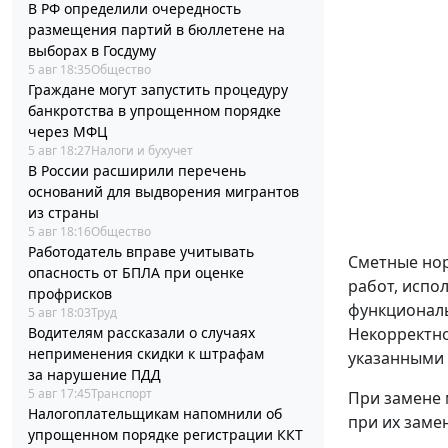
В РФ определили очередность
размещения партий в бюллетене на
выборах в Госдуму
5 авг 18:35
Общество
Граждане могут запустить процедуру
банкротства в упрощенном порядке
через МФЦ
5 авг 18:27
Налоги и бухучет
В России расширили перечень
оснований для выдворения мигрантов
из страны
5 авг 18:16
Общество
Работодатель вправе учитывать
Сметные нор
опасность от БПЛА при оценке
работ, испо
профрисков
функциональ
5 авг 18:03
Труд
Водителям рассказали о случаях
Некорректно
неприменения скидки к штрафам
указанными 
за нарушение ПДД
5 авг 17:45
Транспорт
При замене 
Налогоплательщикам напомнили об
при их заме
упрощенном порядке регистрации ККТ