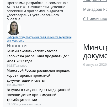
Программа разработана совместно с
АО ''СБЕР А". Слушателям, успешно
Минздрав Ро
освоившим программу, выдаются
удостоверения установленного
С 1 июля на
образца.
Выберите тему программы повышения квалификации
для юристов ...
Минст
Новости
Бензин экологических классов
докум
Евро-2/3/4 разрешили продавать до 1
июля 2027 года
6 августа 2026
10:33
Транспорт
Минстрой России разъяснил порядок
корректировки проектной
документации и сметы
10:04
Бизнес
Вступил в силу стандарт медицинской
помощи детям при иммунной
тромбоцитопении
09:30
Социальная сфера