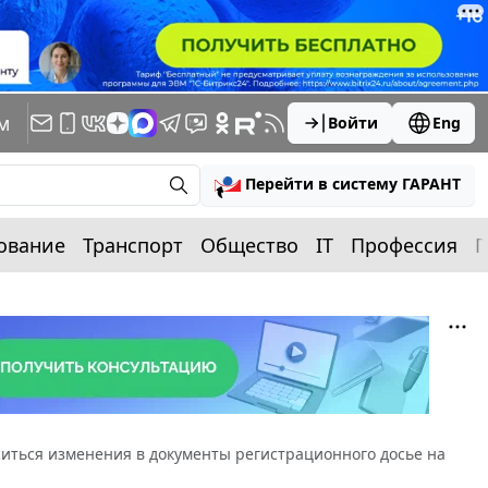
м
Войти
Eng
Перейти в систему ГАРАНТ
ование
Транспорт
Общество
IT
Профессия
П
оситься изменения в документы регистрационного досье на