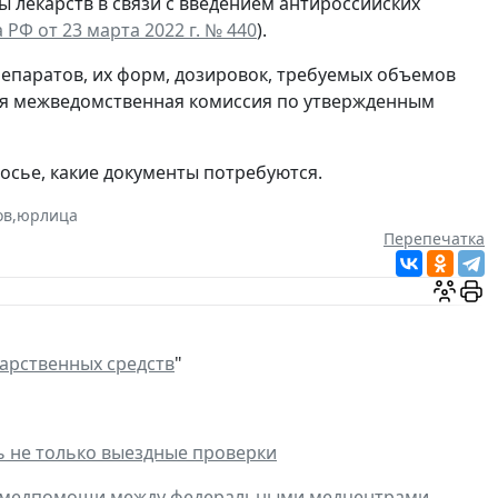
ы лекарств в связи с введением антироссийских
РФ от 23 марта 2022 г. № 440
).
репаратов, их форм, дозировок, требуемых объемов
ная межведомственная комиссия по утвержденным
досье, какие документы потребуются.
ов
,
юрлица
Перепечатка
арственных средств
"
ь не только выездные проверки
в медпомощи между федеральными медцентрами