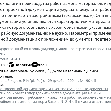
ехнологии производства работ, замена материалов, изде
от проектной документации и ухудшать результат рабо
ю принимается застройщиком (техзаказчиком). Они внос
ументации устанавливаются характеристики материала 
ики которого совпадают с характеристиками, указанным
 рабочую документацию не нужно. Параметры применен
ной документации с приложением документов, подтвер
ударственный контроль (надзор)
,
жилищное строительство
,
ИП
,
М
сии
стема ГАРАНТ
.РУ в
Новости
и
Дзен
ся на материалы рубрики
Другие материалы рубрики
о теме:
ьный кодекс РФ (ГрК РФ) от 29 декабря 2004 г. № 190-ФЗ
е:
ве проектной документации и к контракту – разные документы
сии собирается упорядочить состав документации на МКД
сии разъяснил требования к закупкам работ по инженерным и
роблемы применения норм Закона № 214-ФЗ в части ответстве