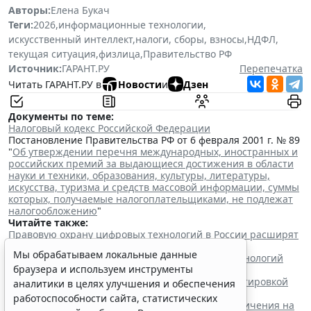
Авторы:
Елена Букач
Теги:
2026
,
информационные технологии
,
искусственный интеллект
,
налоги, сборы, взносы
,
НДФЛ
,
текущая ситуация
,
физлица
,
Правительство РФ
Источник:
ГАРАНТ.РУ
Перепечатка
Читать ГАРАНТ.РУ в
Новости
и
Дзен
Документы по теме:
Налоговый кодекс Российской Федерации
Постановление Правительства РФ от 6 февраля 2001 г. № 89
"
Об утверждении перечня международных, иностранных и
российских премий за выдающиеся достижения в области
науки и техники, образования, культуры, литературы,
искусства, туризма и средств массовой информации, суммы
которых, получаемые налогоплательщиками, не подлежат
налогообложению
"
Читайте также:
Правовую охрану цифровых технологий в России расширят
с 1 января 2027 года
Мы обрабатываем локальные данные
В России появился первый закон о развитии технологий
браузера и используем инструменты
искусственного интеллекта
Норму об изменении контракта в связи с корректировкой
аналитики в целях улучшения и обеспечения
количества товара уточнят
работоспособности сайта, статистических
Минцифры России не собирается вводить ограничения на