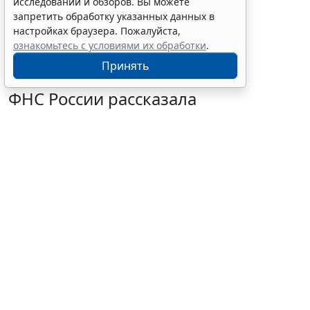
исследований и обзоров. Вы можете
доступ детей в соцсети
запретить обработку указанных данных в
настройках браузера. Пожалуйста,
ознакомьтесь с условиями их обработки
.
Принять
ФНС России рассказала
налогоплательщикам об
изменениях в работе с акцизами
10 августа 2026 12:10
Налоги и бухучет