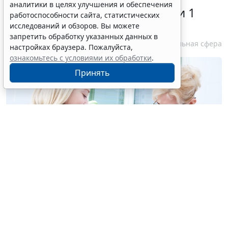
аналитики в целях улучшения и обеспечения
наследственной тирозинемии 1
работоспособности сайта, статистических
типа
исследований и обзоров. Вы можете
запретить обработку указанных данных в
6 августа 2026 12:10
Социальная сфера
настройках браузера. Пожалуйста,
ознакомьтесь с условиями их обработки
.
Принять
© kadmy / Фотобанк 123RF.com
Минздрав России утвердил стандарт медпомощи
детям при наследственной тирозинемии 1 типа (код