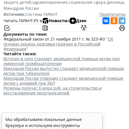
защита детей
,
здравоохранение
,
социальная сфера
,
физлица
,
Минздрав России
Источник:
Система ГАРАНТ
Перепечатка
Читать ГАРАНТ.РУ в
Новости
и
Дзен
Документы по теме:
Федеральный закон от 21 ноября 2011 г. № 323-ФЗ "
Об
основах охраны здоровья граждан в Российской
Федерации
"
Читайте также:
Вступил в силу стандарт медицинской помощи детям при
иммунной тромбоцитопении
Минздрав России выпустил стандарт медицинской помощи
детям при туберкулезе
Минздрав России утвердил стандарт медицинской помощи
детям с анемией при ХБП
Регионы получат 6 млрд руб. на строительство и
восстановление медучреждений
В РФ утвердили стандарт
Мы обрабатываем локальные данные
браузера и используем инструменты
медпомощи детям при