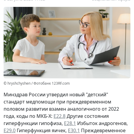
© hryshchyshen / Фотобанк 123RF.com
Минздрав России утвердил новый "детский"
стандарт медпомощи при преждевременном
половом развитии взамен аналогичного от 2022
года, коды по МКБ-Х:
Е22.8
Другие состояния
гиперфункции гипофиза,
Е28.1
Избыток андрогенов,
Е29.0
Гиперфункция яичек,
Е30.1
Преждевременное