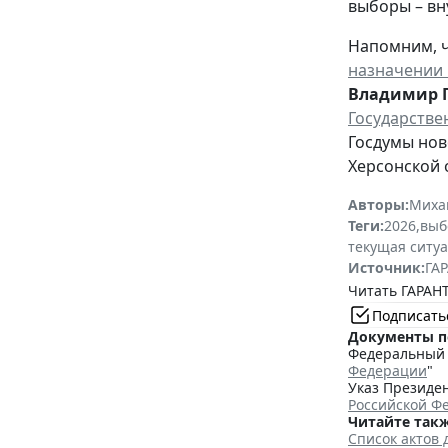
выборы – вн
Напомним, ч
назначении 
Владимир 
Государстве
Госдумы нов
Херсонской 
Авторы:
Миха
Теги:
2026
,
выб
текущая ситу
Источник:
ГАР
Читать ГАРАНТ
Подписать
Документы п
Федеральный з
Федерации
"
Указ Президен
Российской Ф
Читайте такж
Список актов 