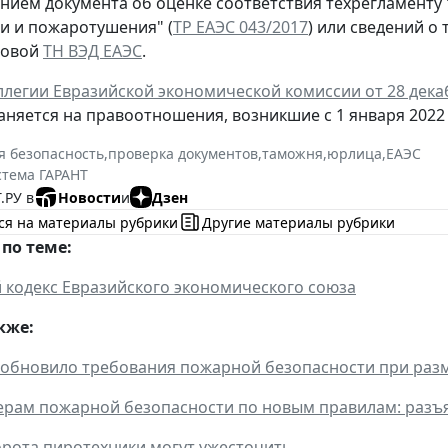
нием документа об оценке соответствия техрегламенту
и и пожаротушения" (
ТР ЕАЭС 043/2017
) или сведений о
новой
ТН ВЭД ЕАЭС
.
легии Евразийской экономической комиссии от 28 декаб
аняется на правоотношения, возникшие с 1 января 2022 
 безопасность
,
проверка документов
,
таможня
,
юрлица
,
ЕАЭС
стема ГАРАНТ
.РУ в
Новости
и
Дзен
ся на материалы рубрики
Другие материалы рубрики
по теме:
кодекс Евразийского экономического союза
кже:
 обновило требования пожарной безопасности при раз
рам пожарной безопасности по новым правилам: разъ
рота пиротехники могут ужесточить