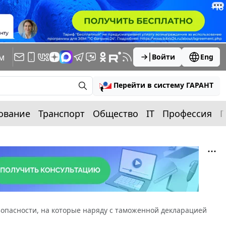
м
Войти
Eng
Перейти в систему ГАРАНТ
ование
Транспорт
Общество
IT
Профессия
П
опасности, на которые наряду с таможенной декларацией