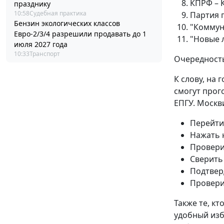
КПРФ – 
празднику
10:58
Судебная практика
Партия 
Бензин экологических классов
"Коммун
Евро-2/3/4 разрешили продавать до 1
"Новые 
июля 2027 года
10:33
Транспорт
Очередность
К слову, на 
смогут прог
ЕПГУ. Москв
Перейти
Нажать 
Провери
Сверить
Подтвер
Провери
Также те, к
удобный изб