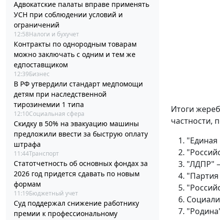
Адвокатские палаты вправе применять
УСН при соблюдении условий и
ограничений
12:58
Налоги и бухучет
Контракты по однородным товарам
можно заключать с одним и тем же
едпоставщиком
12:39
Бизнес
В РФ утвердили стандарт медпомощи
детям при наследственной
тирозинемии 1 типа
Итоги жереб
12:10
Социальная сфера
частности, 
Скидку в 50% на эвакуацию машины
предложили ввести за быструю оплату
"Единая 
штрафа
"Россий
11:44
Транспорт
Статотчетность об основных фондах за
"ЛДПР" 
2026 год придется сдавать по новым
"Партия
формам
"Российс
11:19
Бюджетный учет
Социали
Суд поддержал снижение работнику
"Родина"
премии к профессиональному