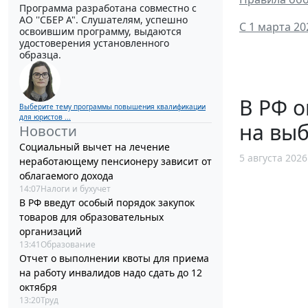
Программа разработана совместно с
АО ''СБЕР А". Слушателям, успешно
С 1 марта 2
освоившим программу, выдаются
удостоверения установленного
образца.
В РФ 
Выберите тему программы повышения квалификации
для юристов ...
на выб
Новости
Социальный вычет на лечение
5 августа 2026
неработающему пенсионеру зависит от
облагаемого дохода
14:07
Налоги и бухучет
В РФ введут особый порядок закупок
товаров для образовательных
организаций
13:41
Образование
Отчет о выполнении квоты для приема
на работу инвалидов надо сдать до 12
октября
13:20
Труд