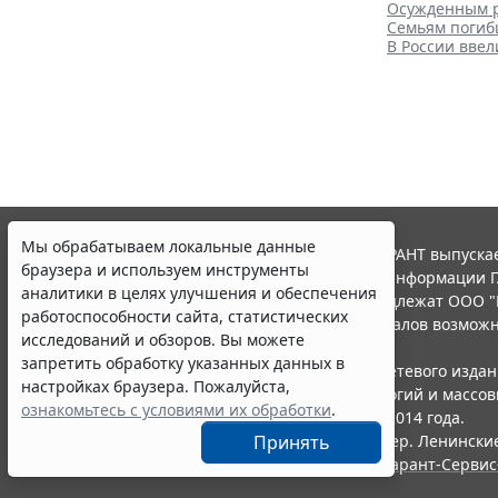
Осужденным р
Семьям погиб
В России вве
Мы обрабатываем локальные данные
© ООО "НПП "ГАРАНТ-СЕРВИС", 2026. Система ГАРАНТ выпускае
браузера и используем инструменты
участниками Российской ассоциации правовой информации Г
аналитики в целях улучшения и обеспечения
Все права на материалы сайта ГАРАНТ.РУ принадлежат ООО "
работоспособности сайта, статистических
Полное или частичное воспроизведение материалов возможн
исследований и обзоров. Вы можете
Правила использования портала.
запретить обработку указанных данных в
Портал ГАРАНТ.РУ зарегистрирован в качестве сетевого изда
настройках браузера. Пожалуйста,
надзору в сфере связи,информационных технологий и массо
ознакомьтесь с условиями их обработки
.
(Роскомнадзором), Эл № ФС77-58365 от 18 июня 2014 года.
Принять
ООО "НПП "ГАРАНТ-СЕРВИС", 119234, г. Москва, тер. Ленинские 
Разработчик ЭПС Система ГАРАНТ – ООО "НПП "
Гарант-Сервис