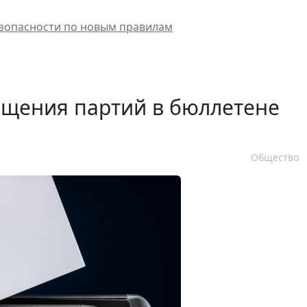
езопасности по новым правилам
ещения партий в бюллетене
Общество