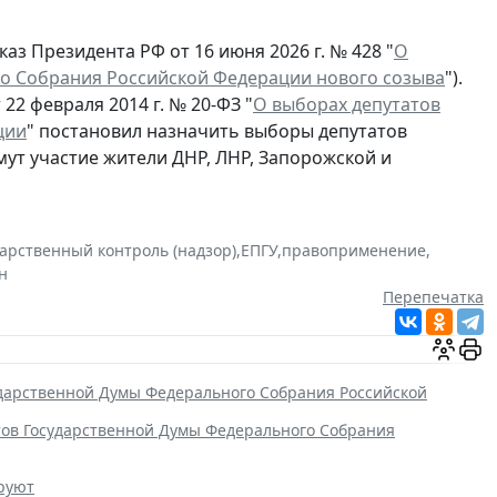
аз Президента РФ от 16 июня 2026 г. № 428 "
О
о Собрания Российской Федерации нового созыва
").
22 февраля 2014 г. № 20-ФЗ "
О выборах депутатов
ции
" постановил назначить выборы депутатов
мут участие жители ДНР, ЛНР, Запорожской и
дарственный контроль (надзор)
,
ЕПГУ
,
правоприменение
,
н
Перепечатка
ударственной Думы Федерального Собрания Российской
тов Государственной Думы Федерального Собрания
ируют