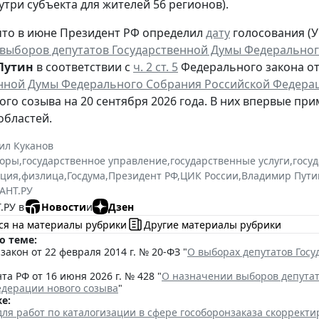
утри субъекта для жителей 56 регионов).
то в июне Президент РФ определил
дату
голосования (Ук
выборов депутатов Государственной Думы Федеральног
Путин
в соответствии с
ч. 2 ст. 5
Федерального закона от 
нной Думы Федерального Собрания Российской Федера
ого созыва на 20 сентября 2026 года. В них впервые при
областей.
ил Куканов
оры
,
государственное управление
,
государственные услуги
,
госу
ация
,
физлица
,
Госдума
,
Президент РФ
,
ЦИК России
,
Владимир Пути
АНТ.РУ
.РУ в
Новости
и
Дзен
ся на материалы рубрики
Другие материалы рубрики
о теме:
акон от 22 февраля 2014 г. № 20-ФЗ "
О выборах депутатов Гос
та РФ от 16 июня 2026 г. № 428 "
О назначении выборов депута
едерации нового созыва
"
е:
для работ по каталогизации в сфере гособоронзаказа скоррект