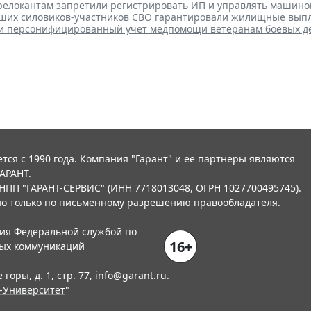
елокантам запретили регистрировать ИП и управлять машино
ших силовиков-участников СВО гарантировали жилищные вып
ли персонифицированный учет медпомощи ветеранам боевых д
тся с 1990 года. Компания "Гарант" и ее партнеры являются
АРАНТ.
НПП "ГАРАНТ-СЕРВИС" (ИНН 7718013048, ОГРН 1027700495745).
о только по письменному разрешению правообладателя.
ния Федеральной службой по
16+
вых коммуникаций
горы, д. 1, стр. 77,
info@garant.ru
.
-Университет
"