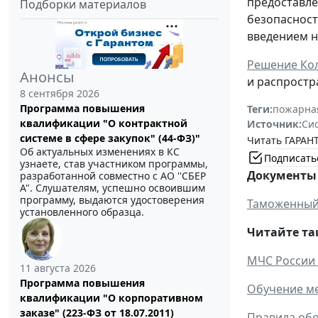
предоставле
Подборки материалов
безопасност
введением 
Решение Кол
Анонсы
и распростр
8 сентября 2026
Программа повышения
Теги:
пожарная
квалификации "О контрактной
Источник:
Си
системе в сфере закупок" (44-ФЗ)"
Читать ГАРАНТ
Об актуальных изменениях в КС
Подписать
узнаете, став участником программы,
Документы 
разработанной совместно с АО ''СБЕР
А". Слушателям, успешно освоившим
программу, выдаются удостоверения
Таможенный 
установленного образца.
Читайте та
МЧС России
11 августа 2026
Программа повышения
Обучение ме
квалификации "О корпоративном
заказе" (223-ФЗ от 18.07.2011)
Правила обо