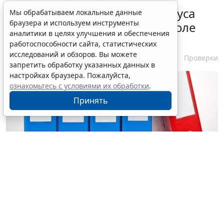
Порядок подтверждения статуса
Мы обрабатываем локальные данные
браузера и используем инструменты
эксперта в законе о госконтроле
аналитики в целях улучшения и обеспечения
скорректировали
работоспособности сайта, статистических
исследований и обзоров. Вы можете
7 августа 2026 15:57
Проверки
запретить обработку указанных данных в
настройках браузера. Пожалуйста,
ознакомьтесь с условиями их обработки
.
Принять
© ginasanders / Фотобанк 123RF.com
1 марта 2027 года вступят в силу поправки в
ст. 33