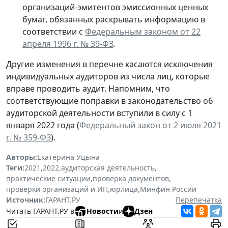
организаций-эмитентов эмиссионных ценных
бумаг, обязанных раскрывать информацию в
соответствии с
Федеральным законом от 22
апреля 1996 г. № 39-ФЗ
.
Другие изменения в перечне касаются исключения
индивидуальных аудиторов из числа лиц, которые
вправе проводить аудит. Напомним, что
соответствующие поправки в законодательство об
аудиторской деятельности вступили в силу с 1
января 2022 года (
Федеральный закон от 2 июля 2021
г. № 359-ФЗ
).
Авторы:
Екатерина Уцына
Теги:
2021
,
2022
,
аудиторская деятельность
,
практические ситуации
,
проверка документов
,
проверки организаций и ИП
,
юрлица
,
Минфин России
Источник:
ГАРАНТ.РУ
Перепечатка
Читать ГАРАНТ.РУ в
Новости
и
Дзен