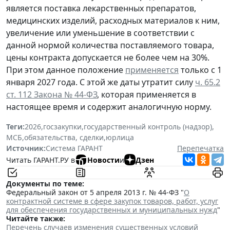
является поставка лекарственных препаратов,
медицинских изделий, расходных материалов к ним,
увеличение или уменьшение в соответствии с
данной нормой количества поставляемого товара,
цены контракта допускается не более чем на 30%.
При этом данное положение
применяется
только с 1
января 2027 года. С этой же даты утратит силу
ч. 65.2
ст. 112 Закона № 44-ФЗ
, которая применяется в
настоящее время и содержит аналогичную норму.
Теги:
2026
,
госзакупки
,
государственный контроль (надзор)
,
МСБ
,
обязательства, сделки
,
юрлица
Источник:
Система ГАРАНТ
Перепечатка
Читать ГАРАНТ.РУ в
Новости
и
Дзен
Документы по теме:
Федеральный закон от 5 апреля 2013 г. № 44-ФЗ "
О
контрактной системе в сфере закупок товаров, работ, услуг
для обеспечения государственных и муниципальных нужд
"
Читайте также:
Перечень случаев изменения существенных условий