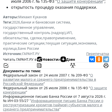
июля 2006 г. № 135-ФЗ "
О защите конкуренции
";
открытость процедур оказания поддержки.
Авторы:
Михаил Куканов
Теги:
2026
,
банки и банковская система
,
государственное управление
,
государственный контроль (надзор)
,
ИП
,
обязательства, сделки
,
правоприменение
,
практические ситуации
,
текущая ситуация
,
экономика
,
юрлица
,
Банк России
Источник:
ГАРАНТ.РУ
Перепечатка
Читать ГАРАНТ.РУ в
Новости
и
Дзен
Документы по теме:
Федеральный закон от 24 июля 2007 г. № 209-ФЗ "
О
развитии малого и среднего предпринимательства в
Российской Федерации
"
Федеральный закон от 26 июля 2006 г. № 135-ФЗ "
О защите
конкуренции
"
Информационное письмо Банка России от 7 августа 2026 г.
№ ИН-03-55/27 "
Информационное письмо Банка России о
реструктуризации кредитов (займов) субъектов малого и
среднего предпринимательства
"