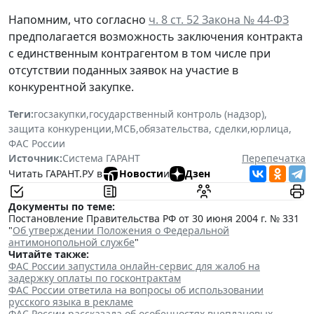
Напомним, что согласно
ч. 8 ст. 52 Закона № 44-ФЗ
предполагается возможность заключения контракта
с единственным контрагентом в том числе при
отсутствии поданных заявок на участие в
конкурентной закупке.
Теги:
госзакупки
,
государственный контроль (надзор)
,
защита конкуренции
,
МСБ
,
обязательства, сделки
,
юрлица
,
ФАС России
Источник:
Система ГАРАНТ
Перепечатка
Читать ГАРАНТ.РУ в
Новости
и
Дзен
Документы по теме:
Постановление Правительства РФ от 30 июня 2004 г. № 331
"
Об утверждении Положения о Федеральной
антимонопольной службе
"
Читайте также:
ФАС России запустила онлайн-сервис для жалоб на
задержку оплаты по госконтрактам
ФАС России ответила на вопросы об использовании
русского языка в рекламе
ФАС России рассказала об особенностях внеплановых