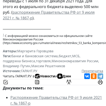
переводы с 1 июля по 31 декабря 2021 года. Для
этого из федерального бюджета выделено 500 млн
руб. (
распоряжение Правительства РФ от 9 июля
2021 г. № 1867-р
).
_____________________________
1
С информацией можно ознакомиться на официальном сайте
Минэкономразвития России
(https://www.economy.gov.ru/material/news/reshetnikov_53_banka_kompensiru
Авторы:
Маргарита Горовцова
Теги:
банки и банковская система
,
бюджет
,
МСБ
,
поддержка бизнеса
,
торговля
,
Минэкономразвития России
,
Владимир Путин
,
Максим Решетников
Источник:
ГАРАНТ.РУ
Перепечатка
Читать ГАРАНТ.РУ в
Новости
и
Дзен
Документы по теме:
Распоряжение Правительства РФ от 9 июля 2021
г. № 1867-р