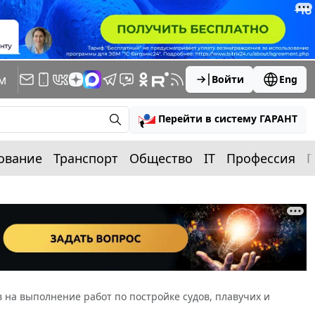
м
Войти
Eng
Перейти в систему ГАРАНТ
ование
Транспорт
Общество
IT
Профессия
П
 на выполнение работ по постройке судов, плавучих и