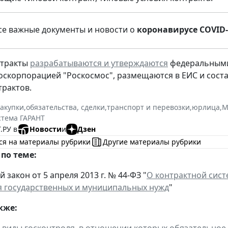
е важные документы и новости о
коронавирусе COVID-
нтракты
разрабатываются и утверждаются
федеральными
Госкорпорацией "Роскосмос", размещаются в ЕИС и сост
трактов.
закупки
,
обязательства, сделки
,
транспорт и перевозки
,
юрлица
,
М
стема ГАРАНТ
.РУ в
Новости
и
Дзен
ся на материалы рубрики
Другие материалы рубрики
по теме:
закон от 5 апреля 2013 г. № 44-ФЗ "
О контрактной систе
 государственных и муниципальных нужд
"
кже:
виды госконтроля, в отношении которых обязательное