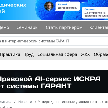
Демо
Семинары
Стать партнером
Клиента
Практика
Труд
Социальная сфера
ЖКХ
Образ
алитика
Новости
Утверждены типовые условия контрактов
атформ