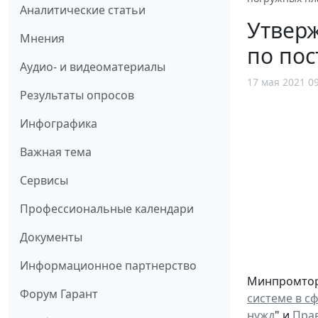
Аналитические статьи
Утверж
Мнения
по пос
Аудио- и видеоматериалы
17 мая 2021 0
Результаты опросов
Инфографика
Важная тема
Сервисы
Профессиональные календари
Документы
Информационное партнерство
Минпромторг 
Форум Гарант
системе в с
нужд
" и
Пра