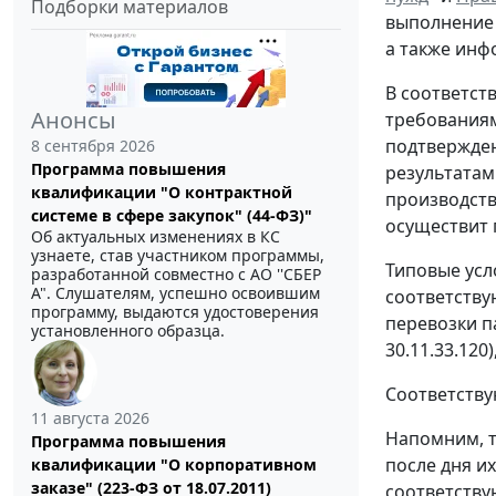
Подборки материалов
выполнение 
а также инф
В соответст
Анонсы
требованиям
подтвержден
8 сентября 2026
Программа повышения
результатам
квалификации "О контрактной
производств
системе в сфере закупок" (44-ФЗ)"
осуществит 
Об актуальных изменениях в КС
узнаете, став участником программы,
Типовые усл
разработанной совместно с АО ''СБЕР
А". Слушателям, успешно освоившим
соответству
программу, выдаются удостоверения
перевозки па
установленного образца.
30.11.33.120
Соответству
11 августа 2026
Напомним, т
Программа повышения
после дня и
квалификации "О корпоративном
заказе" (223-ФЗ от 18.07.2011)
соответству