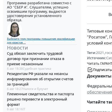
Программа разработана совместно с
АО ''СБЕР А". Слушателям, успешно
освоившим программу, выдаются
Вс
удостоверения установленного
образца.
Типовые ко
"Росатом", 
Выберите тему программы повышения квалификации
условий кон
для юристов ...
Новости
Теги:
2021
,
гос
Суд обязал заключить трудовой
Источник:
Си
договор при признании отказа в
Читать ГАРАНТ
приеме незаконным
6 авг 18:38
Судебная практика
Подписать
Резидентам РФ указали на нюансы
Документы 
информирования об открытии счетов
за границей
Федеральный 
6 авг 18:27
Налоги и бухучет
обеспечения
Племенные свидетельства и паспорта
решено перевести в электронный
Читайте та
формат
6 авг 18:16
IT
Определены 