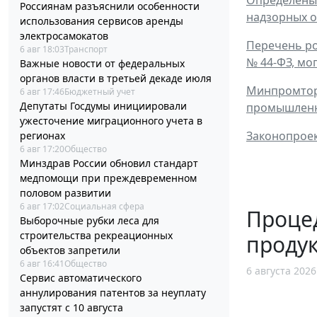
Россиянам разъяснили особенности
надзорных о
использования сервисов аренды
электросамокатов
Перечень ро
6 авг 18:03
Транспорт
№ 44-ФЗ, мо
Важные новости от федеральных
органов власти в третьей декаде июля
Минпромторг
6 авг 17:46
Бюджетный учет
Депутаты Госдумы инициировали
промышлен
ужесточение миграционного учета в
Законопроек
регионах
6 авг 17:20
Общество
Минздрав России обновил стандарт
медпомощи при преждевременном
половом развитии
6 авг 17:02
Социальная сфера
Процед
Выборочные рубки леса для
строительства рекреационных
проду
объектов запретили
6 авг 16:41
Общество
6 августа 2026
Сервис автоматического
аннулирования патентов за неуплату
запустят с 10 августа