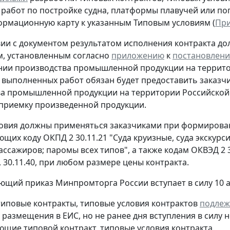
работ по постройке судна, платформы плавучей или пог
ормационную карту к указанным Типовым условиям (
При
вии с документом результатом исполнения контракта до
, установленным согласно
приложению
к
постановлен
ии производства промышленной продукции на террито
 выполненных работ обязан будет предоставить заказч
а промышленной продукции на территории Российской 
приемку произведенной продукции.
овия должны применяться заказчиками при формировани
ющих коду ОКПД 2 30.11.21 "Суда круизные, суда экскур
ссажиров; паромы всех типов", а также кодам ОКВЭД 2 30.
), 30.11.40, при любом размере цены контракта.
ющий приказ Минпромторга России вступает в силу 10 ав
иповые контракты, типовые условия контрактов
подлеж
х размещения в ЕИС, но не ранее дня вступления в силу
ющие типовой контракт, типовые условия контракта.