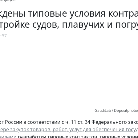
дены типовые условия контр
тройке судов, плавучих и по
9:57
GaudiLab / Depositphoto
России в соответствии с ч. 11 ст. 34 Федерального закон
фере закупок товаров, работ, услуг для обеспечения го
вилами
разработки типовых контрактов, типовых услови