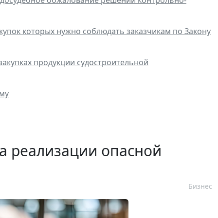
упок которых нужно соблюдать заказчикам по Закону
акупках продукции судостроительной
уму
а реализации опасной
Бизнес