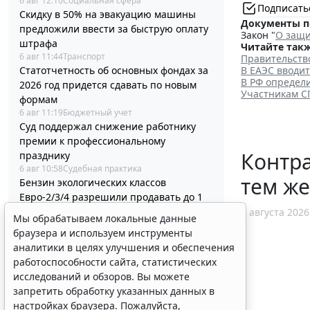
6 авг 12:10
Социальная сфера
Подписать
Скидку в 50% на эвакуацию машины
Документы п
предложили ввести за быструю оплату
Закон "
О защи
штрафа
Читайте такж
6 авг 11:44
Транспорт
Правительств
В ЕАЭС вводи
Статотчетность об основных фондах за
В РФ определ
2026 год придется сдавать по новым
Участникам С
формам
6 авг 11:19
Бюджетный учет
Суд поддержал снижение работнику
премии к профессиональному
Контр
празднику
6 авг 10:58
Судебная практика
тем ж
Бензин экологических классов
Евро-2/3/4 разрешили продавать до 1
июля 2027 года
6 августа 2026
Мы обрабатываем локальные данные
6 авг 10:33
Транспорт
браузера и используем инструменты
Минстрой России разъяснил порядок
аналитики в целях улучшения и обеспечения
корректировки проектной
работоспособности сайта, статистических
документации и сметы
исследований и обзоров. Вы можете
6 авг 10:04
Бизнес
запретить обработку указанных данных в
Вступил в силу стандарт медицинской
настройках браузера. Пожалуйста,
помощи детям при иммунной