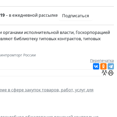
19
– в ежедневной рассылке
Подписаться
 органами исполнительной власти, Госкорпорацией
авляют библиотеку типовых контрактов, типовых
инпромторг России
Перепечатка
ме в сфере закупок товаров, работ, услуг для
 досудебное обжалование решений контрольно-