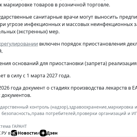
к маркировке товаров в розничной торговле.
ударственные санитарные врачи могут выносить предпи
ри угрозе инфекционных и массовых неинфекционных з
льных (экстренных) мер.
ехрегулировании
включен порядок приостановления декл
.
ения оснований для приостановки (запрета) реализация
ет в силу с 1 марта 2027 года.
 2026 года документ о стадиях производства лекарств в 
х документов.
ударственный контроль (надзор)
,
здравоохранение
,
маркировка 
 безопасность
,
права потребителей
,
проверки организаций и И
стема ГАРАНТ
.РУ в
Новости
и
Дзен