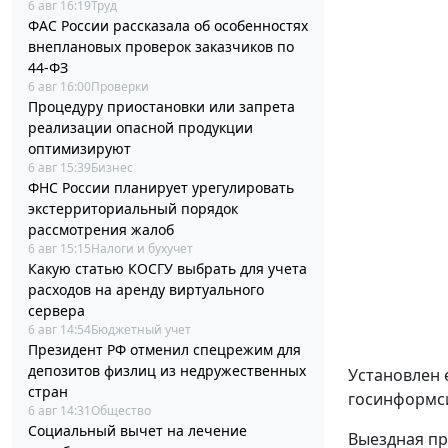
6 авг 16:19
Труд
ФАС России рассказала об особенностях
внеплановых проверок заказчиков по
44-ФЗ
6 авг 16:00
Проверки
Процедуру приостановки или запрета
реализации опасной продукции
оптимизируют
6 авг 15:39
Бизнес
ФНС России планирует урегулировать
экстерриториальный порядок
рассмотрения жалоб
6 авг 15:15
Налоги и бухучет
Какую статью КОСГУ выбрать для учета
расходов на аренду виртуального
сервера
6 авг 14:54
Бюджетный учет
Президент РФ отменил спецрежим для
депозитов физлиц из недружественных
Установлен 
стран
госинформси
6 авг 14:31
Общество
Социальный вычет на лечение
Выездная пр