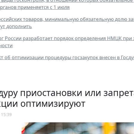
рганов применяется с 1 июля
ссийских товаров, минимальную обязательную долю зак
гут дополнить
 России разработает порядок определения НМЦК при з
ности
т об оптимизации процедуры госзакупок внесен в Госд
уру приостановки или запрет
кции оптимизируют
 15:39