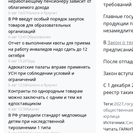
неработающему пенсионеру зависит от
требований 
облагаемого дохода
6 авг 14:07
Налоги и бухучет
Главные гос
В РФ введут особый порядок закупок
продукции п
товаров для образовательных
незамедлите
организаций
6 авг 13:41
Образование
В
Закон о т
Отчет о выполнении квоты для приема
предписаний
на работу инвалидов надо сдать до 12
октября
После отпад
6 авг 13:20
Труд
Адвокатские палаты вправе применять
Закон вступа
УСН при соблюдении условий и
ограничений
С 1 декабря
6 авг 12:58
Налоги и бухучет
Контракты по однородным товарам
реестр таки
можно заключать с одним и тем же
едпоставщиком
Теги:
2027
,
гос
6 авг 12:39
Бизнес
общественная
В РФ утвердили стандарт медпомощи
юрлица
детям при наследственной
Источник:
Си
тирозинемии 1 типа
Читать ГАРАНТ