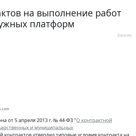
актов на выполнение работ
гружных платформ
Бизнес
s.com
а от 5 апреля 2013 г. № 44-ФЗ "
О контрактной
сударственных и муниципальных
й контрактов утвердил типовые условия контракта на