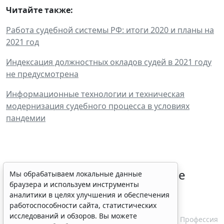
Читайте также:
Работа судебной системы РФ: итоги 2020 и планы на
2021 год
Индексация должностных окладов судей в 2021 году
не предусмотрена
Информационные технологии и техническая
модернизация судебного процесса в условиях
пандемии
Совет ФПА РФ утвердил новые
Мы обрабатываем локальные данные
браузера и используем инструменты
разъяснения по вопросам
аналитики в целях улучшения и обеспечения
адвокатской деятельности
работоспособности сайта, статистических
исследований и обзоров. Вы можете
7 августа 2026 13:56
Профессия