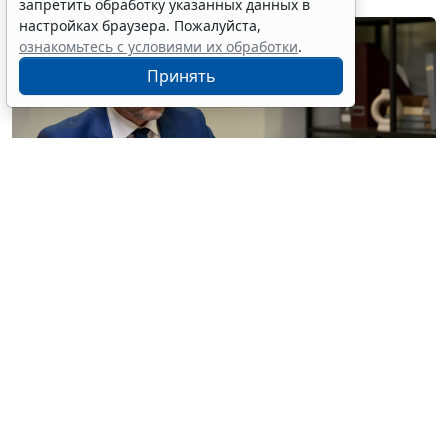
запретить обработку указанных данных в
настройках браузера. Пожалуйста,
ознакомьтесь с условиями их обработки
.
Принять
© pressmaster / Фотобанк 123RF.com
Разъяснения касаются вопросов определения
рыночного размера вознаграждения адвоката за
оказание юридической помощи, а также порядка
аннулирования решения квалификационной
комиссии о присвоении претенденту статуса
адвоката (
Разъяснения, утв. решением Совета ФПА