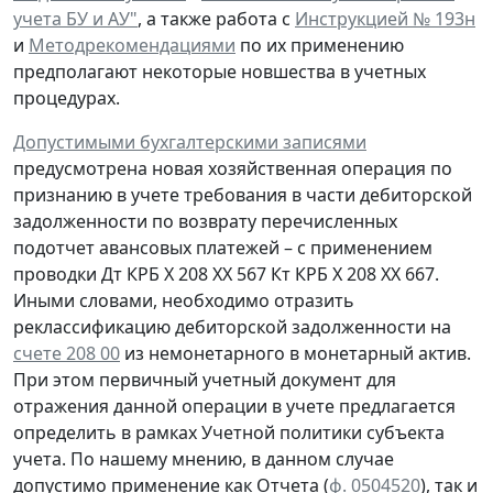
учета БУ и АУ"
, а также работа с
Инструкцией № 193н
и
Методрекомендациями
по их применению
предполагают некоторые новшества в учетных
процедурах.
Допустимыми бухгалтерскими записями
предусмотрена
новая
хозяйственная операция по
признанию
в учете
требования
в части дебиторской
задолженности
по возврату
перечисленных
подотчет авансовых платежей – с применением
проводки
Дт
КРБ Х 208 ХХ 567
Кт
КРБ Х 208 ХХ 667.
Иными словами, необходимо отразить
реклассификацию дебиторской задолженности на
счете 208 00
из немонетарного в монетарный актив.
При этом первичный учетный документ для
отражения данной операции в учете предлагается
определить в рамках Учетной политики субъекта
учета. По нашему мнению, в данном случае
допустимо применение как Отчета (
ф. 0504520
), так и