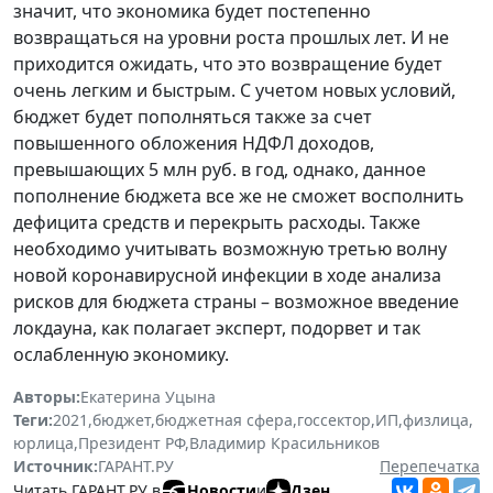
значит, что экономика будет постепенно
возвращаться на уровни роста прошлых лет. И не
приходится ожидать, что это возвращение будет
очень легким и быстрым. С учетом новых условий,
бюджет будет пополняться также за счет
повышенного обложения НДФЛ доходов,
превышающих 5 млн руб. в год, однако, данное
пополнение бюджета все же не сможет восполнить
дефицита средств и перекрыть расходы. Также
необходимо учитывать возможную третью волну
новой коронавирусной инфекции в ходе анализа
рисков для бюджета страны
–
возможное введение
локдауна, как полагает эксперт, подорвет и так
ослабленную экономику.
Авторы:
Екатерина Уцына
Теги:
2021
,
бюджет
,
бюджетная сфера
,
госсектор
,
ИП
,
физлица
,
юрлица
,
Президент РФ
,
Владимир Красильников
Источник:
ГАРАНТ.РУ
Перепечатка
Читать ГАРАНТ.РУ в
Новости
и
Дзен