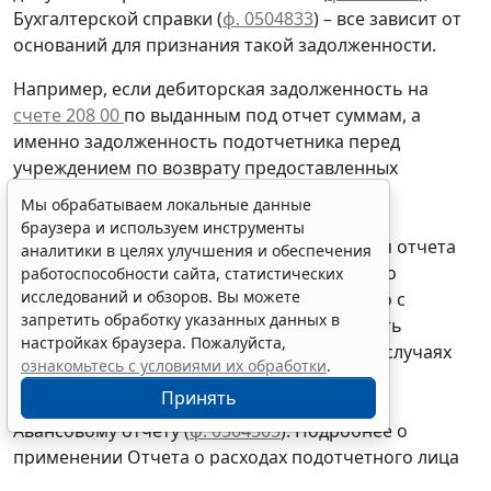
Бухгалтерской справки
(
ф. 0504833
) – все зависит от
оснований для признания такой задолженности.
Например, если дебиторская задолженность на
счете 208 00
по выданным под отчет суммам, а
именно задолженность подотчетника перед
учреждением
по возврату
предоставленных
подотчет денежных средств или денежных
Мы обрабатываем локальные данные
документов, образовалась
на основании
браузера и используем инструменты
утвержденного руководителем учреждения отчета
аналитики в целях улучшения и обеспечения
подотчетного лица, то вполне обоснованно
работоспособности сайта, статистических
исследований и обзоров. Вы можете
отражать данную операцию
одновременно
с
запретить обработку указанных данных в
признанием расходов подотчетника, то есть
настройках браузера. Пожалуйста,
согласно
Отчету (
ф. 0504520
). В отдельных случаях
ознакомьтесь с условиями их обработки
.
задолженность подотчетного лица может
Принять
сформироваться согласно утвержденному
Авансовому отчету
(
ф. 0504505
).
Подробнее о
применении Отчета о расходах подотчетного лица
(
ф. 0504520
) см.
здесь
.