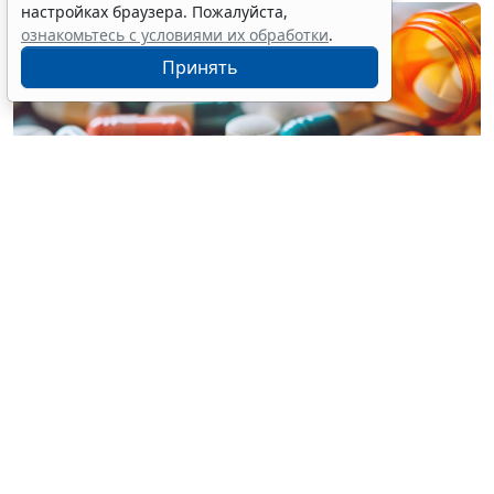
настройках браузера. Пожалуйста,
ознакомьтесь с условиями их обработки
.
Принять
© mahaviraosa23 / Фотобанк 123RF.com
С 1 декабря в новой редакции начнет действовать
подп. "в" п. 3 Постановления № 1875
. Для
подтверждения осуществления всех стадий
производства на территории ЕАЭС лекарственного
препарата, указанного в
позиции 433
Приложения
№ 2 к Постановлению 1875, необходимо будет
указывать (
Постановление Правительства РФ от 3