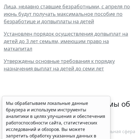
Лица, недавно ставшие безработными, с апреля по
июнь будут получать максимальное пособие по
безработице и допвыплаты на детей
Установлен порядок осуществления допвыплат на
детей до 3 лет семьям, имеющим право на
маткапитал
Утверждены основные требования к порядку
назначения выплат на детей до семи лет
Кабмин скорректировал нормы об
Мы обрабатываем локальные данные
браузера и используем инструменты
ограничении закупок
аналитики в целях улучшения и обеспечения
лекарственных препаратов
работоспособности сайта, статистических
исследований и обзоров. Вы можете
10 августа 2026 14:50
Социальная сфера
запретить обработку указанных данных в