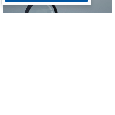
© ilixe48 / Фотобанк 123RF.com
Россиянам напомнили, как подтвердить свою
личность при отсутствии основного документа для
идентификации гражданина. Для этого необходимо
получить временное удостоверение лично в
подразделении МВД России. Оно выдается
бесплатно. Понадобится одно черно-белое или
цветное фото размером 3,5x4,5 см.
При замене паспорта такое удостоверение
оформляется по желанию при сдаче старого