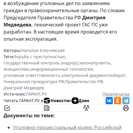
в возбуждении уголовных дел по заявлениям
граждан в правоохранительные органы. По словам
Председателя Правительства РФ
Дмитрия
Медведева
, технический проект ГАС ПС уже
разработан. В настоящее время проводится его
опытная эксплуатация.
Авторы:
Наталья Ключевская
Теги:
борьба с преступностью
,
государственный контроль (надзор)
,
законопроекты
,
инициативы
,
информационные технологии
,
уголовная ответственность
,
электронный документооборот
,
Генеральная прокуратура РФ
,
Правительство РФ
,
Дмитрий Медведев
Источник:
ГАРАНТ.РУ
Перепечатка
Читать ГАРАНТ.РУ в
Новости
и
Дзен
Документы по теме:
Уголовно-процессуальный кодекс Российской