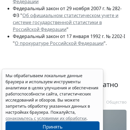
Федерации
Федеральный закон от 29 ноября 2007 г. № 282-
ФЗ "
Об официальном статистическом учете и
системе государственной статистики в
Российской Федерации
"
Федеральный закон от 17 января 1992 г. № 2202-I
"
О прокуратуре Российской Федерации
".
Временное удостоверение
Мы обрабатываем локальные данные
браузера и используем инструменты
личности оформляется бесплатно
аналитики в целях улучшения и обеспечения
при утрате паспорта
работоспособности сайта, статистических
исследований и обзоров. Вы можете
7 августа 2026 17:55
Общество
запретить обработку указанных данных в
настройках браузера. Пожалуйста,
ознакомьтесь с условиями их обработки
.
Принять