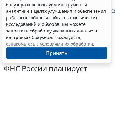
браузера и используем инструменты
Налоговый кодекс Российской Федерации
Федеральный закон от 10 декабря 2003 г. № 173 «
О
аналитики в целях улучшения и обеспечения
валютном регулировании и валютном контроле
»
работоспособности сайта, статистических
Читайте также:
исследований и обзоров. Вы можете
запретить обработку указанных данных в
настройках браузера. Пожалуйста,
ознакомьтесь с условиями их обработки
.
Принять
ФНС России планирует
урегулировать
экстерриториальный порядок
рассмотрения жалоб
6 августа 2026 15:15
Налоги и бухучет