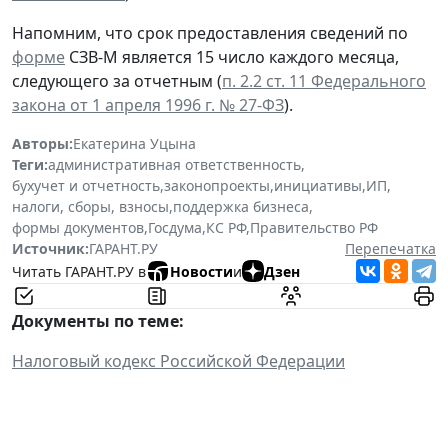
Напомним, что срок предоставления сведений по
форме
СЗВ-М является 15 число каждого месяца,
следующего за отчетным (
п. 2.2 ст. 11 Федерального
закона от 1 апреля 1996 г. № 27-ФЗ
).
Авторы:
Екатерина Уцына
Теги:
административная ответственность
,
бухучет и отчетность
,
законопроекты
,
инициативы
,
ИП
,
налоги, сборы, взносы
,
поддержка бизнеса
,
формы документов
,
Госдума
,
КС РФ
,
Правительство РФ
Источник:
ГАРАНТ.РУ
Перепечатка
Читать ГАРАНТ.РУ в
Новости
и
Дзен
Документы по теме:
Налоговый кодекс Российской Федерации