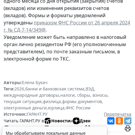
одного месяца со дня открытия (закрытия) счетов
(вкладов) или изменения реквизитов счетов
(вкладов). Формы и форматы уведомлений
утверждены
приказом ФНС России от 26 апреля 2024
г. № СД-7-14/349@
.
Уведомление может быть направлено в налоговый
орган лично резидентом РФ (его уполномоченным
представителем), по почте заказным письмом, в
электронной форме по ТКС.
Авторы:
Елена Букач
Теги:
2026
,
банки и банковская система
,
ВЭД
,
международные договоры
,
налоги, сборы, взносы
,
текущая ситуация
,
физлица
,
формы документов
,
электронные деньги
,
юрлица
,
ФНС России
Источник:
ГАРАНТ.РУ
Перепечатка
Читать ГАРАНТ.РУ в
Новости
и
Дзен
Мы обрабатываем локальные данные
Документы по теме: