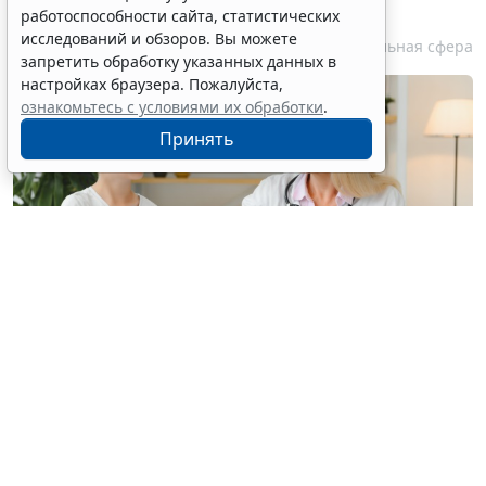
половом развитии
работоспособности сайта, статистических
исследований и обзоров. Вы можете
6 августа 2026 17:02
Социальная сфера
запретить обработку указанных данных в
настройках браузера. Пожалуйста,
ознакомьтесь с условиями их обработки
.
Принять
© hryshchyshen / Фотобанк 123RF.com
Минздрав России утвердил новый "детский"
стандарт медпомощи при преждевременном
половом развитии взамен аналогичного от 2022
года, коды по МКБ-Х:
Е22.8
Другие состояния