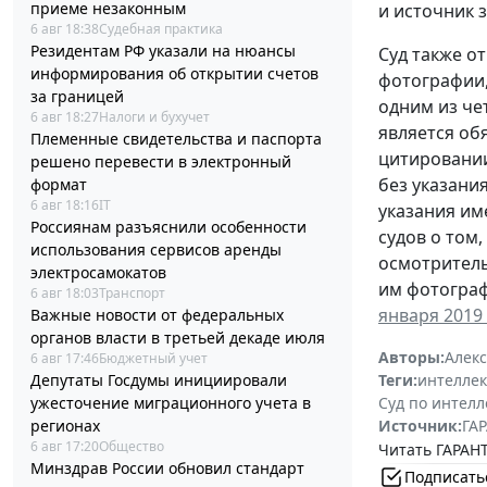
приеме незаконным
и источник 
6 авг 18:38
Судебная практика
Резидентам РФ указали на нюансы
Суд также о
информирования об открытии счетов
фотографии,
за границей
одним из че
6 авг 18:27
Налоги и бухучет
является об
Племенные свидетельства и паспорта
цитировании
решено перевести в электронный
без указани
формат
6 авг 18:16
IT
указания им
Россиянам разъяснили особенности
судов о том
использования сервисов аренды
осмотритель
электросамокатов
им фотограф
6 авг 18:03
Транспорт
января 2019 
Важные новости от федеральных
органов власти в третьей декаде июля
Авторы:
Алек
6 авг 17:46
Бюджетный учет
Теги:
интеллек
Депутаты Госдумы инициировали
Суд по интел
ужесточение миграционного учета в
Источник:
ГАР
регионах
6 авг 17:20
Общество
Читать ГАРАНТ
Минздрав России обновил стандарт
Подписать