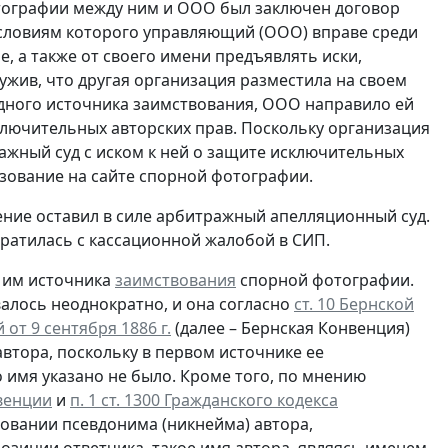
отографии между ним и ООО был заключен договор
словиям которого управляющий (ООО) вправе среди
 а также от своего имени предъявлять иски,
ужив, что другая организация разместила на своем
дного источника заимствования, ООО направило ей
лючительных авторских прав. Поскольку организация
ажный суд с иском к ней о защите исключительных
зование на сайте спорной фотографии.
ение оставил в силе арбитражный апелляционный суд.
братилась с кассационной жалобой в СИП.
и им источника
заимствования
спорной фотографии.
алось неоднократно, и она согласно
ст. 10 Бернской
т 9 сентября 1886 г.
(далее – Бернская Конвенция)
втора, поскольку в первом источнике ее
 имя указано не было. Кроме того, по мнению
нвенции
и
п. 1 ст. 1300 Гражданского кодекса
овании псевдонима (никнейма) автора,
озиции ответчика, такое имя автора, являясь именем