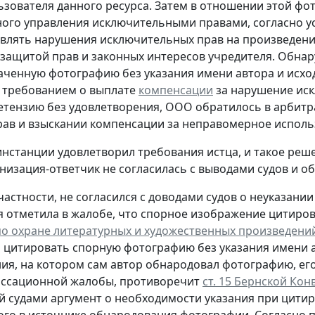
ьзователя данного ресурса. Затем в отношении этой ф
ого управления исключительными правами, согласно у
влять нарушения исключительных прав на произведение,
 защитой прав и законных интересов учредителя. Обнар
аченную фотографию без указания имени автора и исхо
 требованием о выплате
компенсации
за нарушение иск
етензию без удовлетворения, ООО обратилось в арбитр
ав и взыскании компенсации за неправомерное исполь
инстанции удовлетворил требования истца, и такое реш
низация-ответчик не согласилась с выводами судов и о
 частности, не согласился с доводами судов о неуказани
 отметила в жалобе, что спорное изображение цитиров
о охране литературных и художественных произведений о
 цитировать спорную фотографию без указания имени а
ия, на котором сам автор обнародовал фотографию, его
ассационной жалобы, противоречит
ст. 15 Бернской Ко
 судами аргумент о необходимости указания при цитир
го в источнике обнародования фотографии. Согласно п