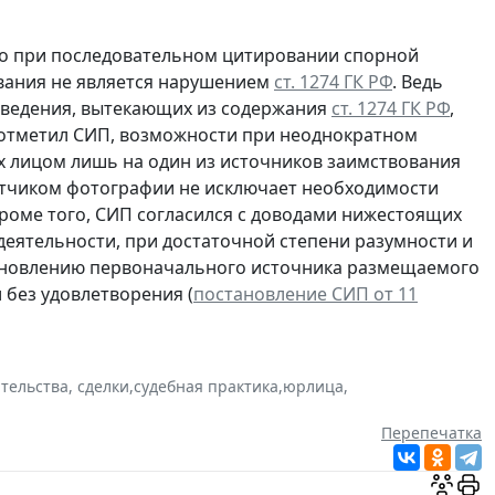
что при последовательном цитировании спорной
ования не является нарушением
ст. 1274 ГК РФ
. Ведь
зведения, вытекающих из содержания
ст. 1274 ГК РФ
,
к отметил СИП, возможности при неоднократном
х лицом лишь на один из источников заимствования
етчиком фотографии не исключает необходимости
Кроме того, СИП согласился с доводами нижестоящих
деятельности, при достаточной степени разумности и
тановлению первоначального источника размещаемого
 без удовлетворения (
постановление СИП от 11
тельства, сделки
,
судебная практика
,
юрлица
,
Перепечатка