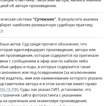
цией об авторе произведения.
тическая система
"Сутяжник"
. В результате анализа
дберет наиболее релевантную судебную практику.
ся
ных актов. Суд среди прочего обозначил, что
оторая идентифицирует произведение, автора или
ия произведения, которая содержится на оригинале
связи с сообщением в эфир или по кабелю либо
юбые цифры и коды, в которых содержится такая
ия анонимно или под псевдонимом (за исключением
сти) издатель, имя или наименование которого указано
едставителем автора и в этом качестве имеет право
1265 ГК РФ
). Суды, как указал СИП, установили, что
страничке сайта фотохостинга с указанием
ра на оригинале или экземпляре произведения,