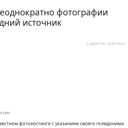
неоднократно фотографии
едний источник
Судебная практика
os.com
вестном фотохостинге с указанием своего псевдонима