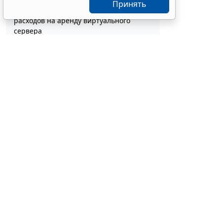
6 авг 15:15
Налоги и бухучет
Принять
Какую статью КОСГУ выбрать для учета
расходов на аренду виртуального
сервера
6 авг 14:54
Бюджетный учет
Президент РФ отменил спецрежим для
депозитов физлиц из недружественных
стран
6 авг 14:31
Общество
Социальный вычет на лечение
неработающему пенсионеру зависит от
облагаемого дохода
6 авг 14:07
Налоги и бухучет
Если суд пр
В РФ введут особый порядок закупок
товаров для образовательных
договора. В
организаций
отказа.
6 авг 13:41
Образование
Отчет о выполнении квоты для приема
Как возник с
на работу инвалидов надо сдать до 12
программным
октября
письменно о
6 авг 13:20
Труд
Адвокатские палаты вправе применять
В ответах к
УСН при соблюдении условий и