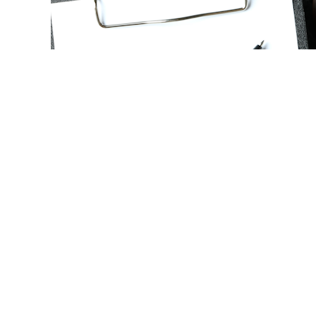
© atlasfoto / Фотобанк 12
изнает отказ в приеме на работу необоснованным, соис
С РФ вновь напомнил об этом судам и сам обязал компа
пор.
Соискатель несколько раз подавал заявления на ва
 управлением, сверловщика, слесаря механосборочных 
бъяснить возможный отказ.
омпания ссылалась на нормы ТК РФ, разъяснения Плену