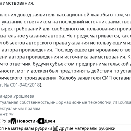
заимствования.
тклонил довод заявителя кассационной жалобы о том, 
 указание ответчиком на последний источник заимств
тырех требований для свободного использования прои
язательное указание автора. Не предусматривается, ка
 объектов авторского права указания использующим и
я автора произведения. Последующее цитирование отв
ени автора произведения и источника заимствования. 
, что ответчик, будучи субъектом предпринимательской 
ности, мог и должен был предпринять действия по ус
ического произведения. Жалобу заявителя СИП оставил
г. № С01-940/2018
).
сандра Урошлева
туальная собственность
,
информационные технологии
,
ИП
,
обяза
лектуальным правам
АНТ.РУ
.РУ в
Новости
и
Дзен
ся на материалы рубрики
Другие материалы рубрики