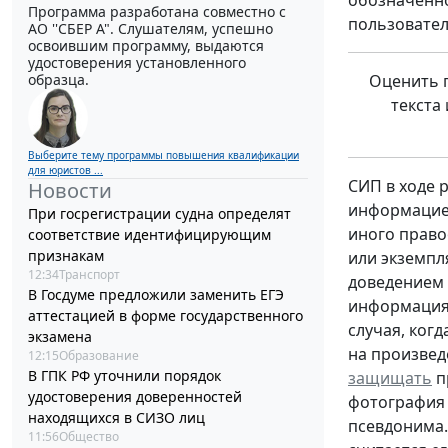
Программа разработана совместно с
пользовател
АО ''СБЕР А". Слушателям, успешно
освоившим программу, выдаются
удостоверения установленного
Оценить 
образца.
текста
Выберите тему программы повышения квалификации
для юристов ...
СИП в ходе 
Новости
информацией
При госрегистрации судна определят
иного право
соответствие идентифицирующим
признакам
или экземпл
12:34
Транспорт
доведением 
В Госдуме предложили заменить ЕГЭ
информация
аттестацией в форме государственного
случая, ког
экзамена
на произвед
12:15
Образование
В ГПК РФ уточнили порядок
защищать
п
удостоверения доверенностей
фотография 
находящихся в СИЗО лиц
псевдонима.
11:56
Общество