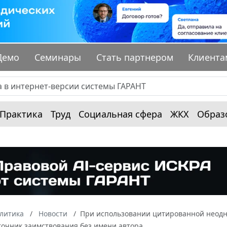
Демо
Семинары
Стать партнером
Клиента
Практика
Труд
Социальная сфера
ЖКХ
Образ
алитика
Новости
При использовании цитированной неодн
точник заимствования без имени автора