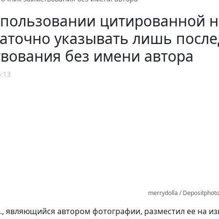
спользовании цитированной 
аточно указывать лишь посл
вования без имени автора
5:13
merrydolla / Depositphot
., являющийся автором фотографии, разместил ее на из