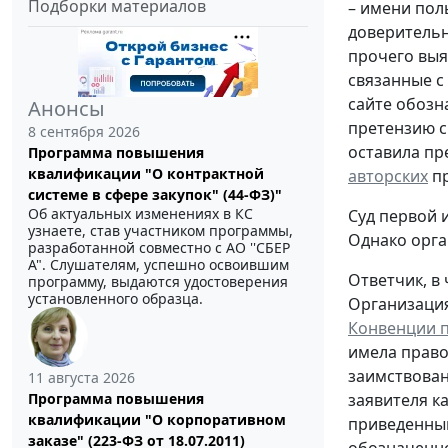
Подборки материалов
– имени пол
доверительн
прочего выя
связанные с
сайте обозн
Анонсы
претензию с
8 сентября 2026
оставила пр
Программа повышения
квалификации "О контрактной
авторских
пр
системе в сфере закупок" (44-ФЗ)"
Об актуальных изменениях в КС
Cуд первой 
узнаете, став участником программы,
Однако орга
разработанной совместно с АО ''СБЕР
А". Слушателям, успешно освоившим
Ответчик, в
программу, выдаются удостоверения
установленного образца.
Организация
Конвенции п
имела право
заимствован
11 августа 2026
заявителя к
Программа повышения
квалификации "О корпоративном
приведенный
заказе" (223-ФЗ от 18.07.2011)
обозначенно