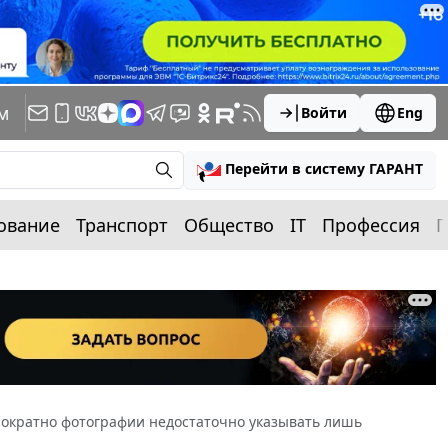
м
Войти
Eng
Перейти в систему ГАРАНТ
ование
Транспорт
Общество
IT
Профессия
П
ократно фотографии недостаточно указывать лишь