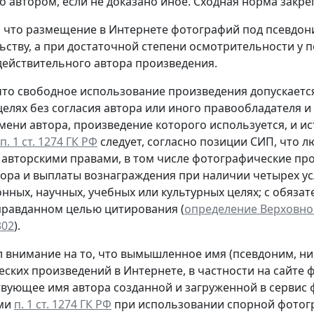
го автором, если не доказано иное. Сходная норма закр
, что размещение в Интернете фотографий под псевдо
ьству, а при достаточной степени осмотрительности у
действительного автора произведения.
то свободное использование произведения допускаетс
целях без согласия автора или иного правообладателя 
мени автора, произведение которого используется, и и
п. 1 ст. 1274 ГК РФ
следует, согласно позиции СИП, что л
авторскими правами, в том числе фотографические про
тора и выплаты вознаграждения при наличии четырех у
ных, научных, учебных или культурных целях; с обязат
правданном целью цитирования (
определение Верховног
302
).
 внимание на то, что вымышленное имя (псевдоним, ни
ских произведений в Интернете, в частности на сайте ф
твующее имя автора созданной и загруженной в сервис 
ми
п. 1 ст. 1274 ГК РФ
при использовании спорной фотогр