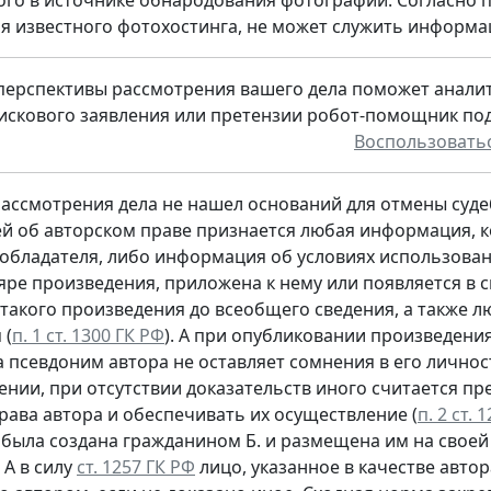
я известного фотохостинга, не может служить информа
перспективы рассмотрения вашего дела поможет анали
 искового заявления или претензии робот-помощник по
Воспользовать
рассмотрения дела не нашел оснований для отмены судеб
 об авторском праве признается любая информация, к
обладателя, либо информация об условиях использован
яре произведения, приложена к нему или появляется в 
такого произведения до всеобщего сведения, а также л
 (
п. 1 ст. 1300 ГК РФ
). А при опубликовании произведен
да псевдоним автора не оставляет сомнения в его лично
ении, при отсутствии доказательств иного считается пр
рава автора и обеспечивать их осуществление (
п. 2 ст. 
была создана гражданином Б. и размещена им на своей 
 А в силу
ст. 1257 ГК РФ
лицо, указанное в качестве авто