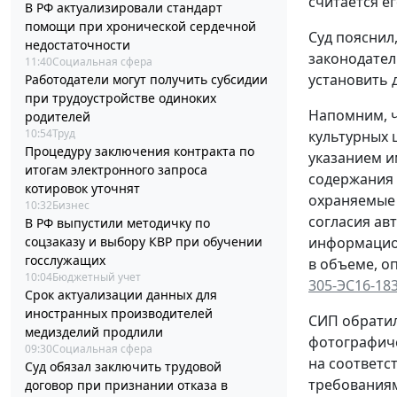
считается е
В РФ актуализировали стандарт
помощи при хронической сердечной
Суд пояснил
недостаточности
законодател
11:40
Социальная сфера
установить 
Работодатели могут получить субсидии
при трудоустройстве одиноких
Напомним, ч
родителей
10:54
Труд
культурных 
Процедуру заключения контракта по
указанием и
итогам электронного запроса
содержания
котировок уточнят
охраняемые 
10:32
Бизнес
согласия ав
В РФ выпустили методичку по
информацион
соцзаказу и выбору КВР при обучении
госслужащих
в объеме, о
10:04
Бюджетный учет
305-ЭС16-18
Срок актуализации данных для
иностранных производителей
СИП обратил
медизделий продлили
фотографиче
09:30
Социальная сфера
на соответс
Суд обязал заключить трудовой
требования
договор при признании отказа в