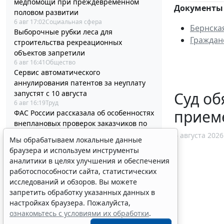
медпомощи при преждевременном
Документы 
половом развитии
6 авг 17:02
Социальная сфера
Бернска
Выборочные рубки леса для
Граждан
строительства рекреационных
объектов запретили
6 авг 16:41
Общество
Сервис автоматического
аннулирования патентов за неуплату
Суд об
запустят с 10 августа
6 авг 16:19
Труд
прием
ФАС России рассказала об особенностях
внеплановых проверок заказчиков по
44-ФЗ
6 августа 2026
Мы обрабатываем локальные данные
6 авг 16:00
Проверки
браузера и используем инструменты
Процедуру приостановки или запрета
аналитики в целях улучшения и обеспечения
реализации опасной продукции
работоспособности сайта, статистических
оптимизируют
исследований и обзоров. Вы можете
6 авг 15:39
Бизнес
запретить обработку указанных данных в
ФНС России планирует урегулировать
настройках браузера. Пожалуйста,
экстерриториальный порядок
ознакомьтесь с условиями их обработки
.
рассмотрения жалоб