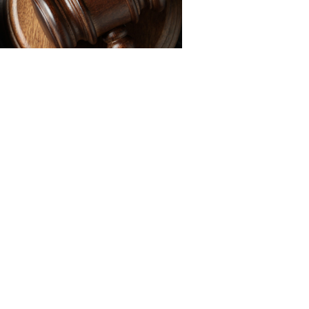
3RF.com
катель вправе требовать заключения трудового
нию заключить договор с даты первого незаконного
кантные должности оператора станков с
работ и токаря. В каждом заявлении он просил
ма ВС и право самостоятельно принимать кадровые