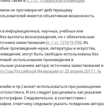
еплена также в
п. 1 ст. 15 Бернской Конвенции
.
нимом не противоречит действующему
 пользователей имеется объективная возможность
я в информационных, научных, учебных или
и без выплаты вознаграждения, но с обязательным
сточника заимствования (
п. 1 ст. 1274 ГК РФ
). Из
юбые произведения науки, литературы и искусства,
изведения, могут быть свободно использованы без
словий: использование произведения в
ельным указанием автора; источника заимствования и
о Суда Российской Федерации от 25 апреля 2017 г. №
кнейм и пр.) может использоваться при размещении
отохостинга. И это следует расценивать как указание
фотографии. Следовательно, в соответствии с
афии, ответчику следовало указать псевдоним автора