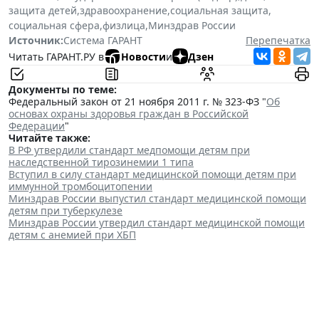
защита детей
,
здравоохранение
,
социальная защита
,
социальная сфера
,
физлица
,
Минздрав России
Источник:
Система ГАРАНТ
Перепечатка
Читать ГАРАНТ.РУ в
Новости
и
Дзен
Документы по теме:
Федеральный закон от 21 ноября 2011 г. № 323-ФЗ "
Об
основах охраны здоровья граждан в Российской
Федерации
"
Читайте также:
В РФ утвердили стандарт медпомощи детям при
наследственной тирозинемии 1 типа
Вступил в силу стандарт медицинской помощи детям при
иммунной тромбоцитопении
Минздрав России выпустил стандарт медицинской помощи
детям при туберкулезе
Минздрав России утвердил стандарт медицинской помощи
детям с анемией при ХБП