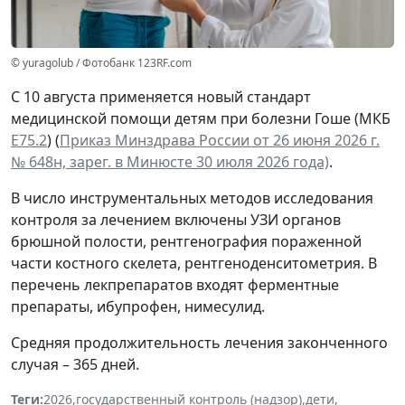
© yuragolub / Фотобанк 123RF.com
С 10 августа применяется новый стандарт
медицинской помощи детям при болезни Гоше (МКБ
Е75.2
) (
Приказ Минздрава России от 26 июня 2026 г.
№ 648н, зарег. в Минюсте 30 июля 2026 года)
.
В число инструментальных методов исследования
контроля за лечением включены УЗИ органов
брюшной полости, рентгенография пораженной
части костного скелета, рентгеноденситометрия. В
перечень лекпрепаратов входят ферментные
препараты, ибупрофен, нимесулид.
Средняя продолжительность лечения законченного
случая – 365 дней.
Теги:
2026
,
государственный контроль (надзор)
,
дети
,