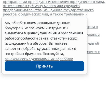
прекращении процедуры исключения юридического лица,
отнесенного к субъекту малого или среднего
предпринимательства, из Единого государственного
реестра юридических лиц, а также требований к
оформлению указанных заявлений
"
Читайте также:
Мы обрабатываем локальные данные
ВС РФ поддержал заявителя в споре с регистратором о
браузера и используем инструменты
внесении записи в ЕГРЮЛ
аналитики в целях улучшения и обеспечения
Суд обязал заключить трудовой договор при признании
работоспособности сайта, статистических
отказа в приеме незаконным
Резидентам РФ указали на нюансы информирования об
исследований и обзоров. Вы можете
открытии счетов за границей
запретить обработку указанных данных в
Обеспечительный платеж в рамках СПОТ учитывается в
настройках браузера. Пожалуйста,
расходах по УСН
ознакомьтесь с условиями их обработки
.
Принять
Финансовый порог для
обязательного аудита
некоммерческих фондов
увеличили