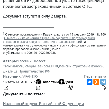
решения об их добровольной уплате такие физлица
признаются застрахованными в системе ОПС.
Документ вступит в силу 2 марта.
______________________________
1
С текстом постановления Правительства от 19 февраля 2019 г. № 160
"
О внесении изменений в Правила подсчета и подтверждения
страхового стажа для установления страховых пенсий
" и
материалами к нему можно ознакомиться на официальном интернет-
портале правовой информации (номер
опубликования: 0001201902220023).
Авторы:
Евгений Шелест
Теги:
налоги, сборы, взносы
,
НПД
,
пенсии
,
страховые взносы
,
физлица
,
Правительство РФ
Источник:
ГАРАНТ.РУ
Перепечатка
Читать ГАРАНТ.РУ в
Новости
и
Дзен
Документы по теме:
Налоговый кодекс Российской Федерации