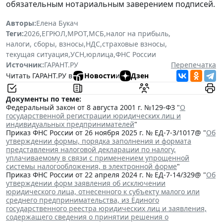
обязательным нотариальным заверением подписей.
Авторы:
Елена Букач
Теги:
2026
,
ЕГРЮЛ
,
МРОТ
,
МСБ
,
налог на прибыль
,
налоги, сборы, взносы
,
НДС
,
страховые взносы
,
текущая ситуация
,
УСН
,
юрлица
,
ФНС России
Источник:
ГАРАНТ.РУ
Перепечатка
Читать ГАРАНТ.РУ в
Новости
и
Дзен
Документы по теме:
Федеральный закон от 8 августа 2001 г. №129-ФЗ "
О
государственной регистрации юридических лиц и
индивидуальных предпринимателей
"
Приказ ФНС России от 26 ноября 2025 г. № ЕД-7-3/1017@ "
Об
утверждении формы, порядка заполнения и формата
представления налоговой декларации по налогу,
уплачиваемому в связи с применением упрощенной
системы налогообложения, в электронной форме
"
Приказ ФНС России от 22 апреля 2024 г. № ЕД-7-14/329@ "
Об
утверждении форм заявления об исключении
юридического лица, отнесенного к субъекту малого или
среднего предпринимательства, из Единого
государственного реестра юридических лиц и заявления,
содержащего сведения о принятии решения о