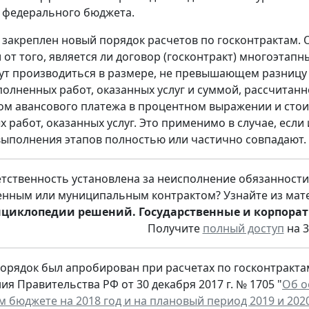
 федерального бюджета.
, закреплен новый порядок расчетов по госконтрактам
 от того, является ли договор (госконтракт) многоэтапн
ут производиться в размере, не превышающем разницу
полненных работ, оказанных услуг и суммой, рассчитан
ом авансового платежа в процентном выражении и стои
 работ, оказанных услуг. Это применимо в случае, если
выполнения этапов полностью или частично совпадают.
етственность установлена за неисполнение обязанност
енным или муниципальным контрактом? Узнайте из мате
нциклопедии решений. Государственные и корпора
Получите
полный доступ
на 3
орядок был апробирован при расчетах по госконтрактам
ия Правительства РФ от 30 декабря 2017 г. № 1705 "
Об о
 бюджете на 2018 год и на плановый период 2019 и 202