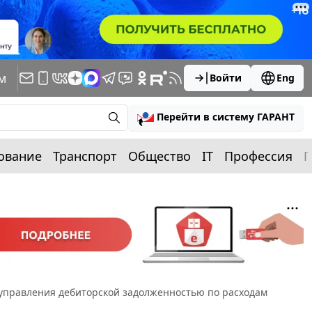
м
Войти
Eng
Перейти в систему ГАРАНТ
ование
Транспорт
Общество
IT
Профессия
П
правления дебиторской задолженностью по расходам