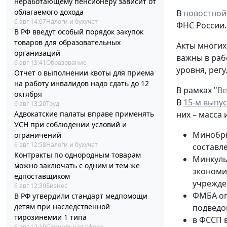
неработающему пенсионеру зависит от
облагаемого дохода
В
новостной
6 авг 14:07
Налоги и бухучет
ФНС России.
В РФ введут особый порядок закупок
товаров для образовательных
Акты многих
организаций
важны в раб
6 авг 13:41
Образование
уровня, рег
Отчет о выполнении квоты для приема
на работу инвалидов надо сдать до 12
В рамках "
Ве
октября
В
15-м выпус
6 авг 13:20
Труд
Адвокатские палаты вправе применять
них – масса
УСН при соблюдении условий и
Минобрн
ограничений
6 авг 12:58
Налоги и бухучет
составл
Контракты по однородным товарам
Минкуль
можно заключать с одним и тем же
экономи
едпоставщиком
учрежде
6 авг 12:39
Бизнес
ФМБА оп
В РФ утвердили стандарт медпомощи
детям при наследственной
подведо
тирозинемии 1 типа
в ФССП 
6 авг 12:10
Социальная сфера