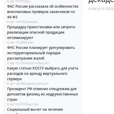
6 авг 16:19
Труд
ФАС России рассказала об особенностях
6 августа 2026
внеплановых проверок заказчиков по
44-ФЗ
6 авг 16:00
Проверки
Процедуру приостановки или запрета
реализации опасной продукции
оптимизируют
6 авг 15:39
Бизнес
ФНС России планирует урегулировать
экстерриториальный порядок
рассмотрения жалоб
6 авг 15:15
Налоги и бухучет
Какую статью КОСГУ выбрать для учета
расходов на аренду виртуального
сервера
6 авг 14:54
Бюджетный учет
Президент РФ отменил спецрежим для
депозитов физлиц из недружественных
стран
6 авг 14:31
Общество
Социальный вычет на лечение