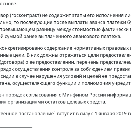
основе.
овор (госконтракт) не содержит этапы его исполнения 
льно, то последующие после выплаты аванса платежи б
 превышающем разницу между стоимостью фактически п
ей суммой ранее выплаченного авансового платежа.
 конкретизировано содержание нормативных правовых 
 иные цели. В них должны отражаться цели предоставле
(договора) о ее предоставлении, перечень представляе
орядок осуществления контроля за соблюдением правил 
бсидии в случае нарушения условий и целей ее предост
ана, осуществляющего функции и полномочия учредите
ен порядок согласования с Минфином России информац
ия организациями остатков целевых средств.
1
твенное постановление
вступит в силу с 1 января 2019 г
________________