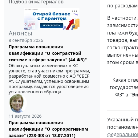
Подборки материалов
по расходам
В частности
зависимости
Анонсы
платежи буд
товаров, вы
8 сентября 2026
Программа повышения
госконтракт
квалификации "О контрактной
выполненных
системе в сфере закупок" (44-ФЗ)"
этом сроки 
Об актуальных изменениях в КС
узнаете, став участником программы,
разработанной совместно с АО ''СБЕР
Какая отв
А". Слушателям, успешно освоившим
программу, выдаются удостоверения
государств
установленного образца.
ФЗ" в
"Э
11 августа 2026
Указанный п
Программа повышения
постановлен
квалификации "О корпоративном
федеральном
заказе" (223-ФЗ от 18.07.2011)