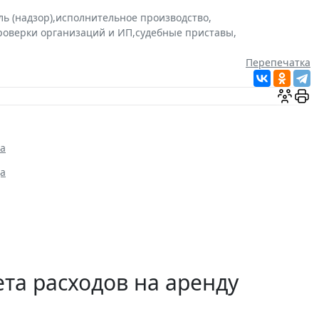
ь (надзор)
,
исполнительное производство
,
роверки организаций и ИП
,
судебные приставы
,
Перепечатка
га
да
та расходов на аренду