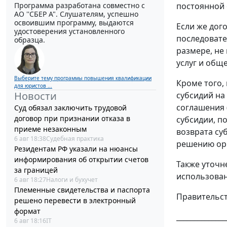
Программа разработана совместно с
постоянной 
АО ''СБЕР А". Слушателям, успешно
освоившим программу, выдаются
Если же дог
удостоверения установленного
последовате
образца.
размере, не
услуг и общ
Выберите тему программы повышения квалификации
Кроме того,
для юристов ...
Новости
субсидий на
соглашения 
Суд обязал заключить трудовой
договор при признании отказа в
субсидии, п
приеме незаконным
возврата су
6 авг 18:38
Судебная практика
решению орг
Резидентам РФ указали на нюансы
информирования об открытии счетов
Также уточн
за границей
использован
6 авг 18:27
Налоги и бухучет
Племенные свидетельства и паспорта
Правительс
решено перевести в электронный
формат
______________
6 авг 18:16
IT