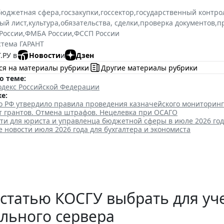
бюджетная сфера
,
госзакупки
,
госсектор
,
государственный контрол
ый лист
,
культура
,
обязательства, сделки
,
проверка документов
,
п
России
,
ФМБА России
,
ФССП России
стема ГАРАНТ
.РУ в
Новости
и
Дзен
ся на материалы рубрики
Другие материалы рубрики
о теме:
декс Российской Федерации
е:
о РФ утвердило правила проведения казначейского мониторин
ет грантов. Отмена штрафов. Нецелевка при ОСАГО
ти для юриста и управленца бюджетной сферы в июле 2026 го
новости июля 2026 года для бухгалтера и экономиста
статью КОСГУ выбрать для уче
льного сервера