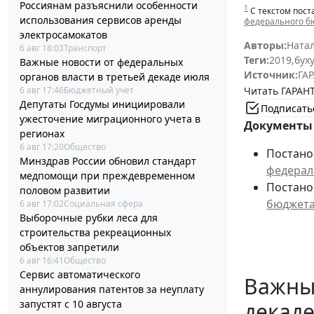
Россиянам разъяснили особенности
1
С текстом пост
использования сервисов аренды
федерального б
электросамокатов
Авторы:
Ната
6 авг 18:03
Транспорт
Теги:
2019
,
бух
Важные новости от федеральных
Источник:
ГАР
органов власти в третьей декаде июля
Читать ГАРАНТ
6 авг 17:46
Бюджетный учет
Депутаты Госдумы инициировали
Подписать
ужесточение миграционного учета в
Документы 
регионах
6 авг 17:20
Общество
Постанов
Минздрав России обновил стандарт
федерал
медпомощи при преждевременном
Постанов
половом развитии
бюджет
6 авг 17:02
Социальная сфера
Выборочные рубки леса для
строительства рекреационных
объектов запретили
6 авг 16:41
Общество
Сервис автоматического
Важные
аннулирования патентов за неуплату
запустят с 10 августа
декад