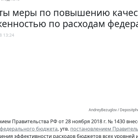
ты меры по повышению качест
женностью по расходам федер
8 13:24
AndreyBezuglov / Depositph
ием Правительства РФ от 28 ноября 2018 г. № 1430 вне
 федерального бюджета
, утв.
постановлением Правительс
ения эффективности расходов бюджетов всех уровней 