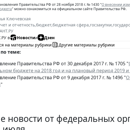
ановления Правительства РФ от 28 ноября 2018 г. № 1430 "
О внесении изм
юджета
" можно ознакомиться на официальном сайте Правительства РФ.
лья Ключевская
учет и отчетность
,
бюджет
,
бюджетная сфера
,
госзакупки
,
государ
АНТ.РУ
.РУ в
Новости
и
Дзен
ся на материалы рубрики
Другие материалы рубрики
по теме:
ление Правительства РФ от 30 декабря 2017 г. № 1705 "
ьном бюджете на 2018 год и на плановый период 2019 и 
ление Правительства РФ от 9 декабря 2017 г. № 1496 "
О
а
"
 новости от федеральных орг
е июля