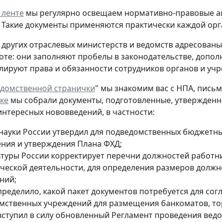
 ленте
мы регулярно освещаем нормативно-правовые ак
 Такие документы применяются практически каждой ор
 других отраслевых министерств и ведомств адресованы 
оте: они заполняют пробелы в законодательстве, допол
улируют права и обязанности сотрудников органов и у
домственной странички
" мы знакомим вас с НПА, пис
ке
мы собрали документы, подготовленные, утвержденны
 интересных нововведений, в частности:
ауки России утвердил для подведомственных бюджетн
ения и утверждения Плана ФХД;
туры России корректирует перечни должностей работни
ческой деятельности, для определения размеров долж
ний;
ределило, какой пакет документов потребуется для сог
мственных учреждений для размещения банкоматов, торг
вступил в силу обновленный Регламент проведения ведо