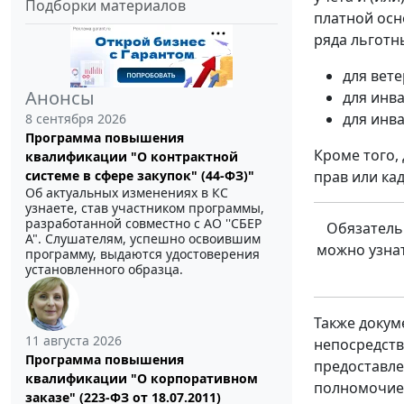
Подборки материалов
платной осн
ряда льготн
для вет
Анонсы
для инва
для инв
8 сентября 2026
Программа повышения
Кроме того,
квалификации "О контрактной
прав или ка
системе в сфере закупок" (44-ФЗ)"
Об актуальных изменениях в КС
узнаете, став участником программы,
разработанной совместно с АО ''СБЕР
Обязатель
А". Слушателям, успешно освоившим
можно узна
программу, выдаются удостоверения
установленного образца.
Также докум
11 августа 2026
непосредств
Программа повышения
предоставле
квалификации "О корпоративном
полномочие 
заказе" (223-ФЗ от 18.07.2011)