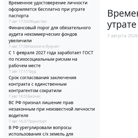
Временное удостоверение личности
оформляется бесплатно при утрате
Време
паспорта
утрате
7 авг 17:55
Общество
Финансовый порог для обязательного
аудита некоммерческих фондов
7 августа 2026
увеличили
7 авг 17:36
Налоги и бухучет
С 1 февраля 2027 года заработает ГОСТ
по психосоциальным рискам на
рабочем месте
7 авг 17:11
Труд
Срок согласования заключения
контракта с единственным
контрагентом сократили
7 авг 16:55
Бизнес
ВС РФ признал лишение прав
незаконным при неизвестной личности
водителя
7 авг 16:37
Транспорт
В РФ урегулировали вопросы
использования с/х земель для