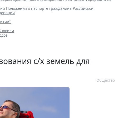
ии Положения о паспорте гражданина Российской
едерации
"
истии"
бновили
одов
зования с/х земель для
Общество