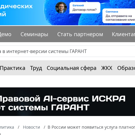
Демо
Семинары
Стать партнером
Клиента
Практика
Труд
Социальная сфера
ЖКХ
Образ
алитика
Новости
В России может появиться услуга платно
и