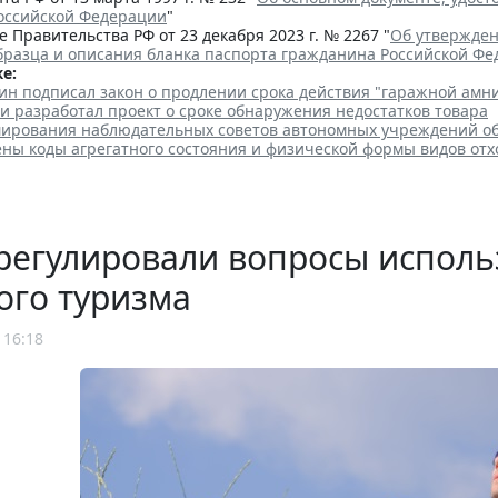
оссийской Федерации
"
 Правительства РФ от 23 декабря 2023 г. № 2267 "
Об утвержден
бразца и описания бланка паспорта гражданина Российской Ф
е:
ин подписал закон о продлении срока действия "гаражной амн
и разработал проект о сроке обнаружения недостатков товара
ирования наблюдательных советов автономных учреждений о
ены коды агрегатного состояния и физической формы видов отх
регулировали вопросы исполь
ого туризма
 16:18