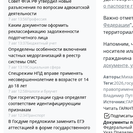
Совет ФПА РФ утвердил новые
о паспорте 
разъяснения по вопросам адвокатской
деятельности
Важно отмет
7 авг 13:56
Профессия
Федерации
"
Каким документом оформить
реклассификацию задолженности
территориал
подотчетного лица
Напомним, ч
7 авг 13:37
Бюджетный учет
Определены особенности включения
носителе ил
частных медорганизаций в реестр
гражданина 
системы ОМС
документе, 
7 авг 13:19
Социальная сфера
Спецрежим НПД вправе применять
Авторы:
Миха
несовершеннолетние в возрасте от 14
Теги:
2026
,
гос
до 18 лет
правопримен
7 авг 12:58
Налоги и бухучет
Владимир Пут
При госрегистрации судна определят
Источник:
ГАР
соответствие идентифицирующим
Читать ГАРАНТ
признакам
Подписать
7 авг 12:34
Транспорт
В Госдуме предложили заменить ЕГЭ
Документы п
Федеральный з
аттестацией в форме государственного
Указ Президен