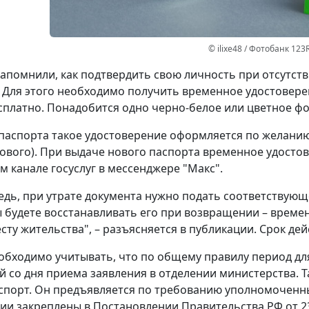
© ilixe48 / Фотобанк 123
апомнили, как подтвердить свою личность при отсутст
 Для этого необходимо получить временное удостовере
сплатно. Понадобится одно черно-белое или цветное фот
паспорта такое удостоверение оформляется по желанию 
ового). При выдаче нового паспорта временное удостов
 канале госуслуг в мессенджере "Макс".
едь, при утрате документа нужно подать соответствующ
ы будете восстанавливать его при возвращении – време
сту жительства", – разъясняется в публикации. Срок дей
обходимо учитывать, что по общему правилу период д
й со дня приема заявления в отделении министерства. 
спорт. Он предъявляется по требованию уполномоченн
ии закреплены в Постановлении Правительства РФ от 23 