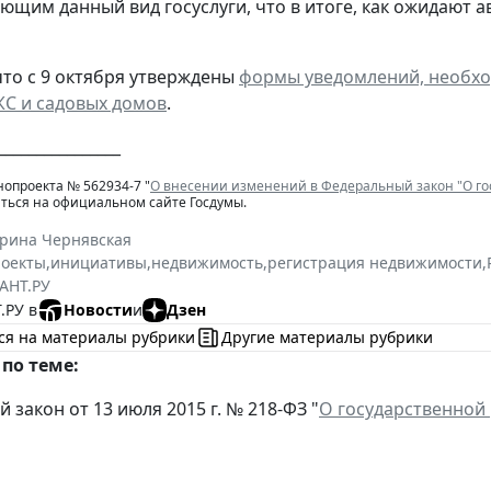
ющим данный вид госуслуги, что в итоге, как ожидают а
то с 9 октября утверждены
формы уведомлений, необхо
С и садовых домов
.
________________
нопроекта № 562934-7 "
О внесении изменений в Федеральный закон "О г
ться на официальном сайте Госдумы.
ерина Чернявская
роекты
,
инициативы
,
недвижимость
,
регистрация недвижимости
,
АНТ.РУ
.РУ в
Новости
и
Дзен
ся на материалы рубрики
Другие материалы рубрики
по теме:
закон от 13 июля 2015 г. № 218-ФЗ "
О государственной