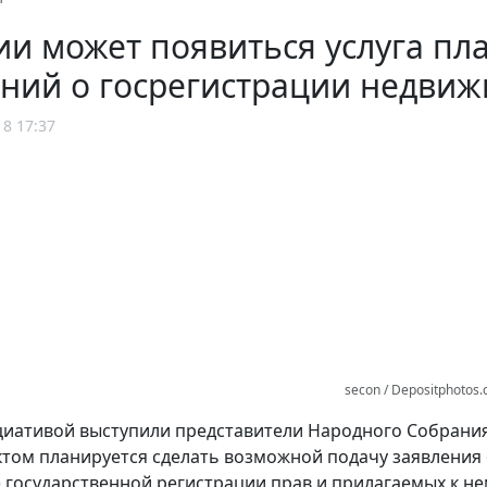
ии может появиться услуга пл
ний о госрегистрации недви
18 17:37
secon / Depositphotos
циативой выступили представители Народного Собрани
том планируется сделать возможной подачу заявления 
и) государственной регистрации прав и прилагаемых к 