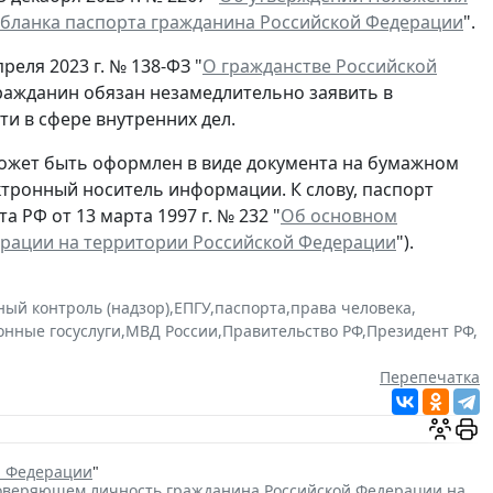
 бланка паспорта гражданина Российской Федерации
".
реля 2023 г. № 138-ФЗ "
О гражданстве Российской
гражданин обязан незамедлительно заявить в
и в сфере внутренних дел.
ожет быть оформлен в виде документа на бумажном
ектронный носитель информации. К слову, паспорт
 РФ от 13 марта 1997 г. № 232 "
Об основном
ерации на территории Российской Федерации
").
ный контроль (надзор)
,
ЕПГУ
,
паспорта
,
права человека
,
онные госуслуги
,
МВД России
,
Правительство РФ
,
Президент РФ
,
Перепечатка
й Федерации
"
товеряющем личность гражданина Российской Федерации на