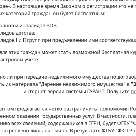
1
ове
. В настоящее время Законом о регистрации это не 
ых категорий граждан он будет бесплатным:
еранов и инвалидов ВОВ;
лидов детства;
алидов I и II групп при предъявлении ими соответствую
 для этих граждан может стать возможной бесплатная ку
дастровом учете.
но ли при передаче недвижимого имущества по договор
ть из материала "Дарение недвижимого имущества" в
"
интернет-версии системы ГАРАНТ. Получите
п
ентом предлагается четко разграничить полномочия Ро
енном оказании государственных услуг. В частности, п
нию всех сведений, содержащихся в ЕГРН, будет ФГБУ "Ф
закреплено лишь частично. В результате ФГБУ "ФКП Ро