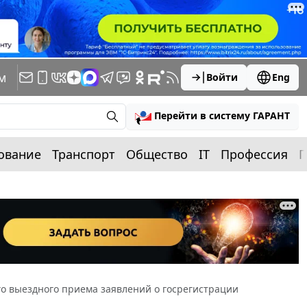
м
Войти
Eng
Перейти в систему ГАРАНТ
ование
Транспорт
Общество
IT
Профессия
П
го выездного приема заявлений о госрегистрации