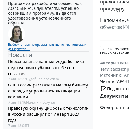
предоставля
Программа разработана совместно с
процедуру.
АО ''СБЕР А". Слушателям, успешно
освоившим программу, выдаются
удостоверения установленного
Напомним, ч
образца.
объектов ИЖ
______________
Выберите тему программы повышения квалификации
1
С текстом зако
для юристов ...
можно ознакоми
Новости
Персональные данные медработника
Авторы:
Екат
недопустимо публиковать без его
Теги:
законоп
согласия
Источник:
ГАР
7 авг 18:27
Судебная практика
Читать ГАРАНТ
ФНС России рассказала малому бизнесу
Подписать
о порядке упрощенной ликвидации
Документы 
компании
7 авг 18:16
Налоги и бухучет
Федеральный 
Правовую охрану цифровых технологий
в России расширят с 1 января 2027
года
7 авг 18:04
IT