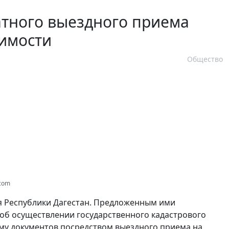
атного выездного приема
жимости
Общество
.com
я Республики Дагестан. Предложенным ими
об осуществлении государственного кадастрового
нему документов посредством выездного приема на