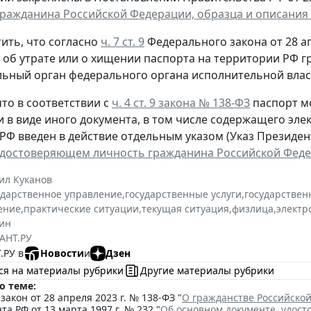
гражданина Российской Федерации, образца и описания
ить, что согласно
ч. 7 ст. 9
Федерального закона от 28 ап
, об утрате или о хищении паспорта на территории РФ 
ьный орган федерального органа исполнительной власт
то в соответствии с
ч. 4 ст. 9 закона № 138-ФЗ
паспорт м
и в виде иного документа, в том числе содержащего эл
РФ введен в действие отдельным указом (Указ Президента
удостоверяющем личность гражданина Российской Фед
ил Куканов
ударственное управление
,
государственные услуги
,
государствен
ение
,
практические ситуации
,
текущая ситуация
,
физлица
,
электр
ин
АНТ.РУ
.РУ в
Новости
и
Дзен
ся на материалы рубрики
Другие материалы рубрики
о теме:
акон от 28 апреля 2023 г. № 138-ФЗ "
О гражданстве Российско
та РФ от 13 марта 1997 г. № 232 "
Об основном документе, удос