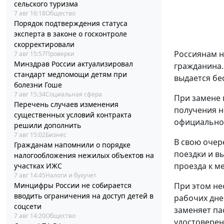
сельского туризма
7 авг 16:18
Общество
Порядок подтверждения статуса
эксперта в законе о госконтроле
скорректировали
Россиянам н
7 авг 15:57
Проверки
Минздрав России актуализировал
гражданина.
стандарт медпомощи детям при
выдается бе
болезни Гоше
7 авг 15:34
Социальная сфера
При замене 
Перечень случаев изменения
получения н
существенных условий контракта
официальном
решили дополнить
7 авг 15:02
Бизнес
В свою очер
Гражданам напомнили о порядке
поездки и в
налогообложения нежилых объектов на
проезда к ме
участках ИЖС
7 авг 14:45
Налоги и бухучет
При этом не
Минцифры России не собирается
вводить ограничения на доступ детей в
рабочих дне
соцсети
заменяет па
7 авг 14:20
Общество
удостоверен