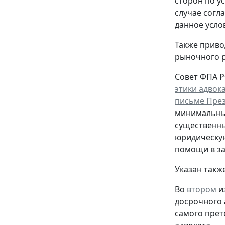
сторон по у
случае согл
данное усло
Также приво
рыночного р
Совет ФПА Р
этики адвок
письме През
минимальные
существенны
юридическу
помощи в за
Указан такж
Во
втором
и
досрочного 
самого прет