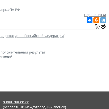
ица
,
ФПА РФ
Перепечатка
и адвокатуре в Российской Федерации
"
а положительный результат
ничений
8-800-200-88-88
(бесплатный междугородный звонок)