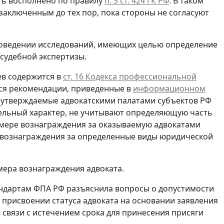
ыть восполнено по правилу
п. 3 ст. 424 ГК РФ
. В таком
заключенным до тех пор, пока стороны не согласуют
роведении исследований, имеющих целью определение
 судебной экспертизы.
ев содержится в
ст. 16 Кодекса профессиональной
ься рекомендации, приведенные в
информационном
о утверждаемые адвокатскими палатами субъектов РФ
ельный характер, не учитывают определяющую часть
мере вознаграждения за оказываемую адвокатами
вознаграждения за определенные виды юридической
мера вознаграждения адвоката.
андартам ФПА РФ разъяснила вопросы о допустимости
присвоении статуса адвоката на основании заявления
 связи с истечением срока для принесения присяги