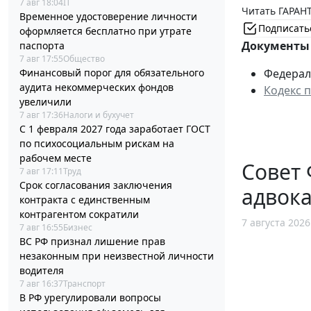
7 авг 18:04
IT
Читать ГАРАНТ
Временное удостоверение личности
Подписать
оформляется бесплатно при утрате
Документы 
паспорта
7 авг 17:55
Общество
Финансовый порог для обязательного
Федераль
аудита некоммерческих фондов
Кодекс 
увеличили
7 авг 17:36
Налоги и бухучет
С 1 февраля 2027 года заработает ГОСТ
по психосоциальным рискам на
рабочем месте
Совет 
7 авг 17:11
Труд
Срок согласования заключения
адвока
контракта с единственным
контрагентом сократили
7 августа 2026
7 авг 16:55
Бизнес
ВС РФ признал лишение прав
незаконным при неизвестной личности
водителя
7 авг 16:37
Транспорт
В РФ урегулировали вопросы