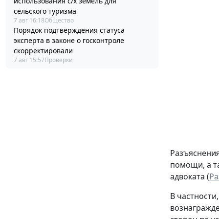
использования с/х земель для
сельского туризма
7 авг 16:18
Общество
Порядок подтверждения статуса
эксперта в законе о госконтроле
скорректировали
7 авг 15:57
Проверки
Разъяснения
помощи, а т
адвоката (
Ра
В частности
вознагражде