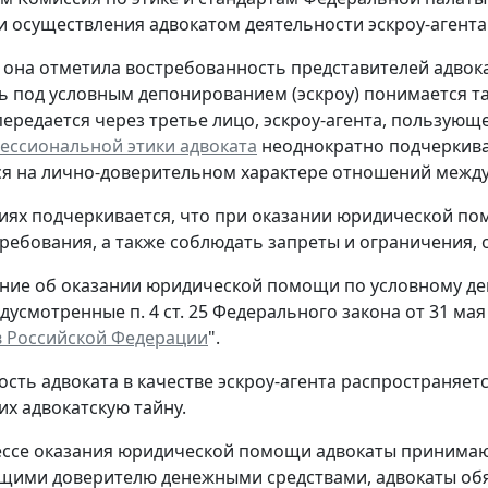
 осуществления адвокатом деятельности эскроу-агента
, она отметила востребованность представителей адвок
дь под условным депонированием (эскроу) понимается т
ередается через третье лицо, эскроу-агента, пользующе
ессиональной этики адвоката
неоднократно подчеркивае
я на лично-доверительном характере отношений между
иях подчеркивается, что при оказании юридической пом
ребования, а также соблюдать запреты и ограничения, 
ение об оказании юридической помощи по условному 
дусмотренные п. 4 ст. 25 Федерального закона от 31 мая 
в Российской Федерации
".
ость адвоката в качестве эскроу-агента распространяе
х адвокатскую тайну.
ессе оказания юридической помощи адвокаты принима
щими доверителю денежными средствами, адвокаты обя