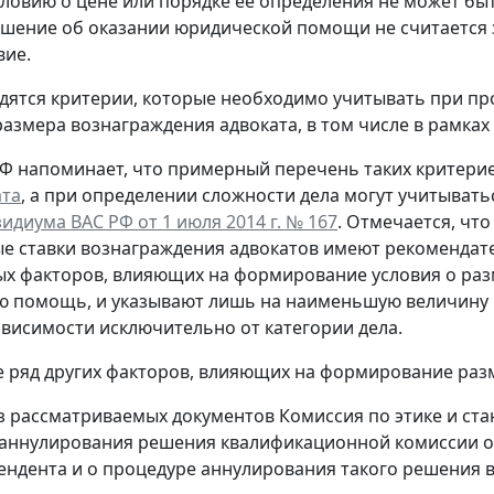
словию о цене или порядке ее определения не может б
ашение об оказании юридической помощи не считается 
вие.
дятся критерии, которые необходимо учитывать при п
азмера вознаграждения адвоката, в том числе в рамках
Ф напоминает, что примерный перечень таких критери
ата
, а при определении сложности дела могут учитыват
идиума ВАС РФ от 1 июля 2014 г. № 167
. Отмечается, чт
 ставки вознаграждения адвокатов имеют рекомендат
х факторов, влияющих на формирование условия о раз
ю помощь, и указывают лишь на наименьшую величину 
висимости исключительно от категории дела.
е ряд других факторов, влияющих на формирование раз
з рассматриваемых документов Комиссия по этике и ст
аннулирования решения квалификационной комиссии о 
ендента и о процедуре аннулирования такого решения в