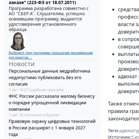
заказе" (223-ФЗ от 18.07.2011)
Программа разработана совместно с
средства
АО ''СБЕР А". Слушателям, успешно
професс
освоившим программу, выдаются
власти 
удостоверения установленного
образца.
доверит
в сопро
соверше
Выберите тему программы повышения квалификации
выплаты 
для юристов ...
произво
Новости
доверит
Персональные данные медработника
адвокат
недопустимо публиковать без его
выполне
согласия
7 авг 18:27
Судебная практика
доверит
ФНС России рассказала малому бизнесу
о порядке упрощенной ликвидации
Также отмеч
компании
правила гра
7 авг 18:16
Налоги и бухучет
законодател
Правовую охрану цифровых технологий
в России расширят с 1 января 2027
Теги:
адвокату
года
Источник:
Си