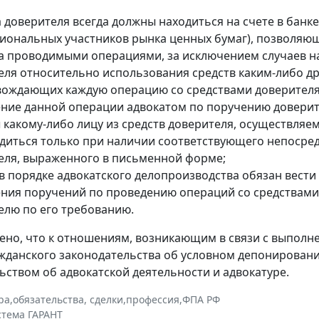
 доверителя всегда должны находиться на счете в банке
иональных участников рынка ценных бумаг), позволяющ
за проводимыми операциями, за исключением случаев 
еля относительно использования средств каким-либо д
вождающих каждую операцию со средствами доверителя
ние данной операции адвокатом по поручению доверит
какому-либо лицу из средств доверителя, осуществляемы
диться только при наличии соответствующего непосре
еля, выраженного в письменной форме;
 в порядке адвокатского делопроизводства обязан вест
ния поручений по проведению операций со средствами
елю по его требованию.
ено, что к отношениям, возникающим в связи с выполн
жданского законодательства об условном депонировании
ьством об адвокатской деятельности и адвокатуре.
ра
,
обязательства, сделки
,
профессия
,
ФПА РФ
стема ГАРАНТ