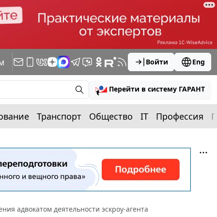
м
Войти
Eng
Перейти в систему ГАРАНТ
ование
Транспорт
Общество
IT
Профессия
П
ения адвокатом деятельности эскроу-агента