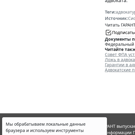
адвоката.
Теги:
адвокату
Источник:
Си
Читать ГАРАНТ
Подписать
Документы п
Федеральный з
Читайте такж
Совет ФПА ус
Ложь в адвока
Гарантии в ад
Адвокатские 
Мы обрабатываем локальные данные
© ООО "НПП "ГАРАНТ-СЕРВИС", 2026. Система ГАРАНТ выпускае
браузера и используем инструменты
участниками Российской ассоциации правовой информации Г