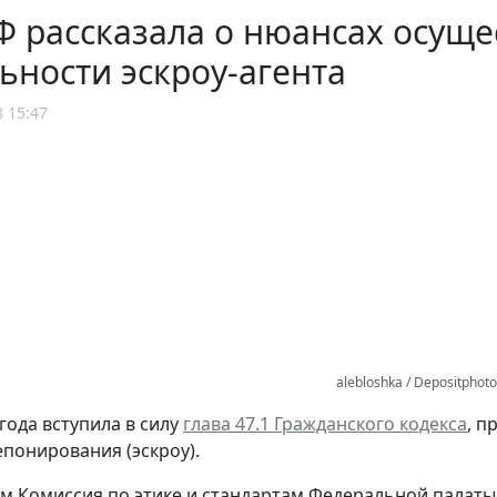
 рассказала о нюансах осуще
ьности эскроу-агента
8 15:47
alebloshka / Depositphot
года вступила в силу
глава 47.1 Гражданского кодекса
, 
епонирования (эскроу).
тим Комиссия по этике и стандартам Федеральной палат