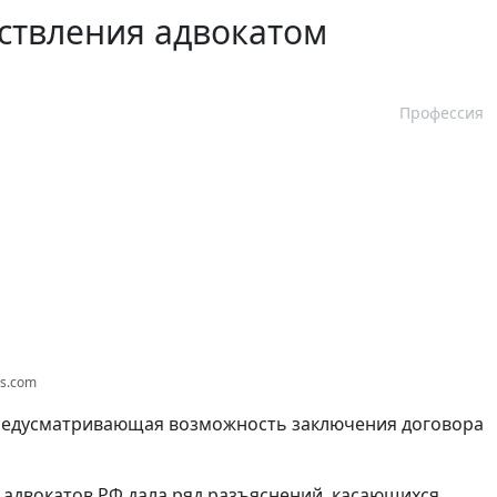
ствления адвокатом
Профессия
os.com
предусматривающая возможность заключения договора
ы адвокатов РФ дала ряд разъяснений, касающихся