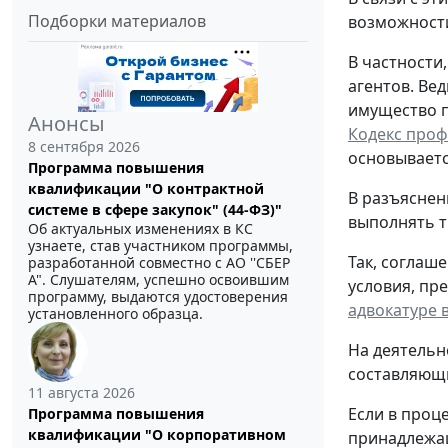
Подборки материалов
возможности
В частности
агентов. Ве
имущество п
Анонсы
Кодекс проф
8 сентября 2026
основываетс
Программа повышения
квалификации "О контрактной
В разъяснен
системе в сфере закупок" (44-ФЗ)"
выполнять т
Об актуальных изменениях в КС
узнаете, став участником программы,
Так, соглаш
разработанной совместно с АО ''СБЕР
А". Слушателям, успешно освоившим
условия, пре
программу, выдаются удостоверения
адвокатуре 
установленного образца.
На деятельн
составляющи
11 августа 2026
Если в проц
Программа повышения
квалификации "О корпоративном
принадлежа