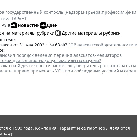
ра
,
государственный контроль (надзор)
,
карьера
,
профессия
,
физл
стема ГАРАНТ
.РУ в
Новости
и
Дзен
ся на материалы рубрики
Другие материалы рубрики
о теме:
акон от 31 мая 2002 г. № 63-ФЗ "
Об адвокатской деятельности 
е:
тановил порядок ведения перечня адвокатов-медиаторов
тской деятельности: допустима или наказуема?
вокатской деятельности: может ли доверитель рассчитывать н
палаты вправе применять УСН при соблюдении условий и огра
тся с 1990 года. Компания "Гарант" и ее партнеры являются
АРАНТ.