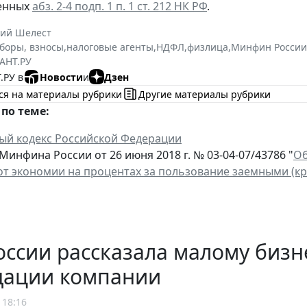
енных
абз. 2-4 подп. 1 п. 1 ст. 212 НК РФ
.
ний Шелест
сборы, взносы
,
налоговые агенты
,
НДФЛ
,
физлица
,
Минфин России
АНТ.РУ
.РУ в
Новости
и
Дзен
ся на материалы рубрики
Другие материалы рубрики
по теме:
ый кодекс Российской Федерации
инфина России от 26 июня 2018 г. № 03-04-07/43786 "
Об
от экономии на процентах за пользование заемными (к
ссии рассказала малому бизн
дации компании
 18:16