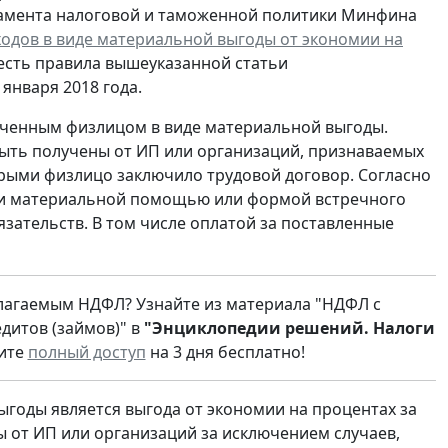
ртамента налоговой и таможенной политики Минфина
дов в виде материальной выгоды от экономии на
о есть правила вышеуказанной статьи
января 2018 года.
лученным физлицом в виде материальной выгоды.
быть получены от ИП или организаций, признаваемых
рыми физлицо заключило трудовой договор. Согласно
ски материальной помощью или формой встречного
зательств. В том числе оплатой за поставленные
благаемым НДФЛ? Узнайте из материала "НДФЛ с
дитов (займов)" в
"Энциклопедии решений. Налоги
чите
полный доступ
на 3 дня бесплатно!
годы является выгода от экономии на процентах за
 от ИП или организаций за исключением случаев,