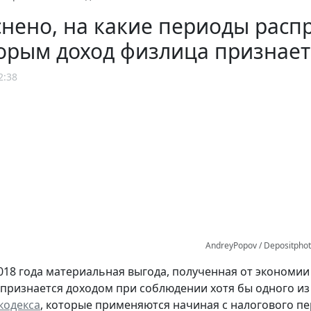
нено, на какие периоды расп
торым доход физлица признае
2:38
AndreyPopov / Depositpho
2018 года материальная выгода, полученная от экономи
 признается доходом при соблюдении хотя бы одного из
кодекса
, которые применяются начиная с налогового пе