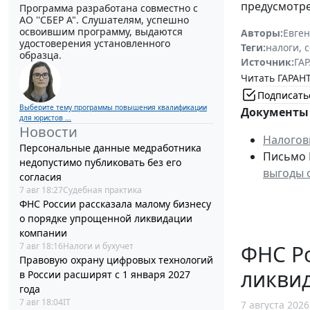
предусмотр
Программа разработана совместно с
АО ''СБЕР А". Слушателям, успешно
освоившим программу, выдаются
Авторы:
Евге
удостоверения установленного
Теги:
налоги, 
образца.
Источник:
ГАР
Читать ГАРАНТ
Подписать
Выберите тему программы повышения квалификации
Документы 
для юристов ...
Новости
Налогов
Персональные данные медработника
Письмо М
недопустимо публиковать без его
выгоды 
согласия
7 авг 18:27
Судебная практика
ФНС России рассказала малому бизнесу
о порядке упрощенной ликвидации
компании
7 авг 18:16
Налоги и бухучет
ФНС Ро
Правовую охрану цифровых технологий
ликви
в России расширят с 1 января 2027
года
7 авг 18:04
IT
7 августа 2026