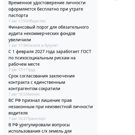
Временное удостоверение личности
оформляется бесплатно при утрате
паспорта
7 авг 17:55
Общество
Финансовый порог для обязательного
аудита некоммерческих фондов
увеличили
7 авг 17:36
Налоги и бухучет
С 1 февраля 2027 года заработает ГОСТ
по психосоциальным рискам на
рабочем месте
7 авг 17:11
Труд
Срок согласования заключения
контракта с единственным
контрагентом сократили
7 авг 16:55
Бизнес
ВС РФ признал лишение прав
незаконным при неизвестной личности
водителя
7 авг 16:37
Транспорт
В РФ урегулировали вопросы
использования с/х земель для