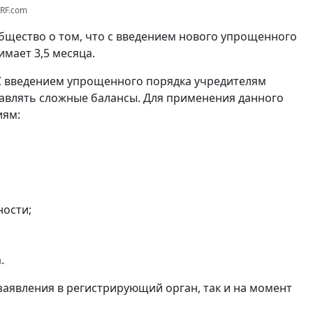
3RF.com
щество о том, что с введением нового упрощенного
мает 3,5 месяца.
С введением упрощенного порядка учредителям
авлять сложные балансы. Для применения данного
иям:
ности;
.
заявления в регистрирующий орган, так и на момент