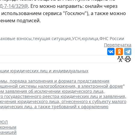
ЕД-7-14/329@
. Его можно направить: онлайн через
с использованием сервиса "Госключ"), а также можно
рением подписей.
раховые взносы
,
текущая ситуация
,
УСН
,
юрлица
,
ФНС России
Перепечатка
рации юридических лиц и индивидуальных
мы, порядка заполнения и формата представления
рощенной системы налогообложения, в электронной форме
"
м заявления об исключении юридического лица,
го государственного реестра юридических лиц и заявления,
чения юридического лица, отнесенного к субъекту малого
ридических лиц, а также требований к оформлению
ГРЮЛ
аконным
границей