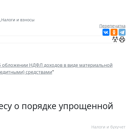
,
Налоги и взносы
Перепечатка
 обложении НДФЛ доходов в виде материальной
редитными) средствами
"
есу о порядке упрощенной
Налоги и бухучет