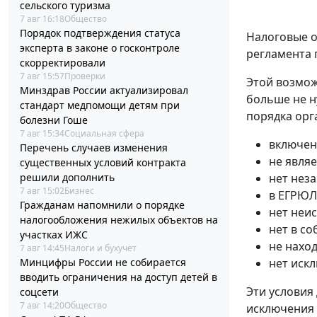
сельского туризма
7 авг 16:18
Общество
Порядок подтверждения статуса
Налоговые о
эксперта в законе о госконтроле
регламента 
скорректировали
7 авг 15:57
Проверки
Этой возмож
Минздрав России актуализировал
больше не н
стандарт медпомощи детям при
порядка орг
болезни Гоше
7 авг 15:34
Социальная сфера
включен
Перечень случаев изменения
не явля
существенных условий контракта
решили дополнить
нет нез
7 авг 15:02
Бизнес
в ЕГРЮЛ
Гражданам напомнили о порядке
нет неи
налогообложения нежилых объектов на
нет в с
участках ИЖС
не нахо
7 авг 14:45
Налоги и бухучет
Минцифры России не собирается
нет иск
вводить ограничения на доступ детей в
Эти условия
соцсети
7 авг 14:20
Общество
исключения