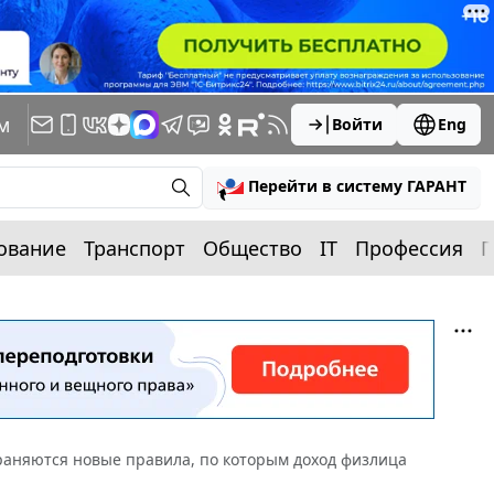
м
Войти
Eng
Перейти в систему ГАРАНТ
ование
Транспорт
Общество
IT
Профессия
П
раняются новые правила, по которым доход физлица