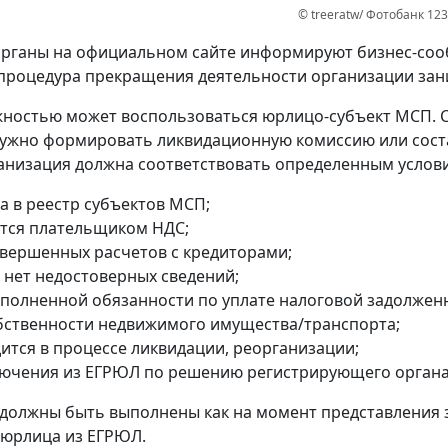
© treeratw/ Фотобанк 12
рганы на официальном сайте информируют бизнес-сооб
процедура прекращения деятельности организации зани
ностью может воспользоваться юрлицо-субъект МСП. 
ужно формировать ликвидационную комиссию или сост
анизация должна соответствовать определенным услов
а в реестр субъектов МСП;
ется плательщиком НДС;
авершенных расчетов с кредиторами;
 нет недостоверных сведений;
сполненной обязанности по уплате налоговой задолжен
обственности недвижимого имущества/транспорта;
дится в процессе ликвидации, реорганизации;
лючения из ЕГРЮЛ по решению регистрирующего органа
 должны быть выполнены как на момент представления 
 юрлица из ЕГРЮЛ.