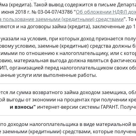
йма (кредита). Такой вывод содержится в письме Депа
 июня 2018 г. № 03-04-07/43786 "
Об обложении НДФЛ дохо
а пользование заемными (кредитными) средствами
". Т
яются и на договоры займа (кредита), заключенные до 1 
указали на условия, при которых доход признается по
рвому условию, заемные (кредитные) средства должны 
имыми по отношению к налогоплательщику, или с кото
овию, материальная выгода должна являться фактиче
ИП, организацией перед налогоплательщиком своих обя
занные услуги или выполненные работы.
тся ли сумма возвратного займа доходом заемщика, о
й выгоды от экономии на процентах при получении кре
и взносы"
интернет-версии системы ГАРАНТ. Полу
то доходом налогоплательщика в виде материальной вы
 заемными (кредитными) средствами, которые получены