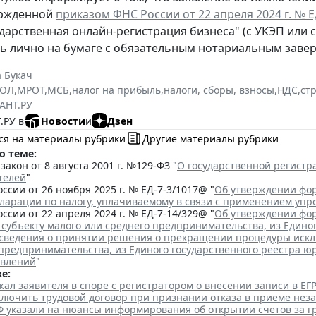
ержденной
приказом ФНС России от 22 апреля 2024 г. № 
ударственная онлайн-регистрация бизнеса" (с УКЭП или 
ь лично на бумаге с обязательным нотариальным заве
 Букач
РЮЛ
,
МРОТ
,
МСБ
,
налог на прибыль
,
налоги, сборы, взносы
,
НДС
,
ст
АНТ.РУ
.РУ в
Новости
и
Дзен
ся на материалы рубрики
Другие материалы рубрики
о теме:
акон от 8 августа 2001 г. №129-ФЗ "
О государственной регист
телей
"
ссии от 26 ноября 2025 г. № ЕД-7-3/1017@ "
Об утверждении фор
кларации по налогу, уплачиваемому в связи с применением уп
ссии от 22 апреля 2024 г. № ЕД-7-14/329@ "
Об утверждении фор
 субъекту малого или среднего предпринимательства, из Едино
сведения о принятии решения о прекращении процедуры исклю
 предпринимательства, из Единого государственного реестра ю
явлений
"
е:
ал заявителя в споре с регистратором о внесении записи в Е
аключить трудовой договор при признании отказа в приеме нез
Ф указали на нюансы информирования об открытии счетов за 