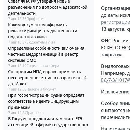
Совет ФПА РФ утвердил новые
разъяснения по вопросам адвокатской
Организация
деятельности
до даты иск
7 авг 13:56
Профессия
регистрации
Каким документом оформить
13 августа, 
реклассификацию задолженности
подотчетного лица
ФНС России 
7 авг 13:37
Бюджетный учет
ЕСХН, ОСНО)
Определены особенности включения
частных медорганизаций в реестр
закрытия.
системы ОМС
В налоговых
7 авг 13:19
Социальная сфера
Спецрежим НПД вправе применять
Например, д
несовершеннолетние в возрасте от 14
ЕД-7-3/1017
до 18 лет
7 авг 12:58
Налоги и бухучет
Исключение 
При госрегистрации судна определят
соответствие идентифицирующим
Особое вним
признакам
считаются и
7 авг 12:34
Транспорт
перечислить
В Госдуме предложили заменить ЕГЭ
аттестацией в форме государственного
Налоговая с