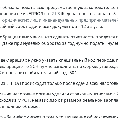
 обязана подать всю предусмотренную законодательств
лючения ее из ЕГРЮЛ (
ст. 21.3
Федерального закона от 8 а
 юридических лиц и индивидуальных предпринимателе
крайний срок подачи всех документов – 12 августа.
обращает внимание, что сдавать отчетность придется 
. Даже при нулевых оборотах за год нужно подать "нул
 декларациях нужно указать специальный код периода
екларацию по УСН нужно заполнить по форме, утверж
@
и поставить обязательный код "50".
из ЕГРЮЛ происходит только после сдачи всех налогов
ание налоговые органы уделили страховым взносам: с 
сходя из МРОТ, независимо от размера реальной зарпла
 в полном объеме.
лужба информирует о том, что заявление об исключени