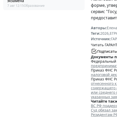
экзамена
форме, утв
7 авг 12:15
Образование
сервис "Гос
предоставит
Авторы:
Елена
Теги:
2026
,
ЕГ
Источник:
ГАР
Читать ГАРАНТ
Подписать
Документы п
Федеральный з
предпринима
Приказ ФНС Ро
налоговой де
Приказ ФНС Ро
отнесенного к
содержащего 
или среднего
указанных за
Читайте такж
ВС РФ поддерж
Суд обязал з
Резидентам Р