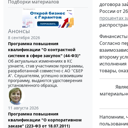
Подборки материалов
договора за
России от 26
процентах з
распростран
Анонсы
Финансисты 
8 сентября 2026
Согласно пе
Программа повышения
квалификации "О контрактной
взаимозавис
системе в сфере закупок" (44-ФЗ)"
второму усл
Об актуальных изменениях в КС
исполнения 
узнаете, став участником программы,
товары, ока
разработанной совместно с АО ''СБЕР
А". Слушателям, успешно освоившим
программу, выдаются удостоверения
установленного образца.
Являе
материально
11 августа 2026
Программа повышения
Напомним, ч
квалификации "О корпоративном
пользование
заказе" (223-ФЗ от 18.07.2011)