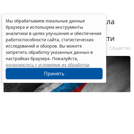
Президент РФ уточнил правила
Мы обрабатываем локальные данные
браузера и используем инструменты
зачета срока службы при
аналитики в целях улучшения и обеспечения
самовольном оставлении части
работоспособности сайта, статистических
исследований и обзоров. Вы можете
10 августа 2026 13:24
Общество
запретить обработку указанных данных в
настройках браузера. Пожалуйста,
ознакомьтесь с условиями их обработки
.
Принять
© butenkow / Фотобанк 123RF.com