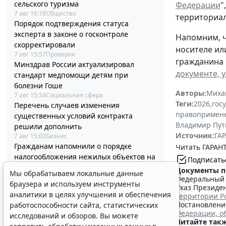
сельского туризма
Федерации
"
7 авг 16:18
Общество
территориал
Порядок подтверждения статуса
эксперта в законе о госконтроле
Напомним, ч
скорректировали
носителе ил
7 авг 15:57
Проверки
гражданина 
Минздрав России актуализировал
документе, 
стандарт медпомощи детям при
болезни Гоше
Авторы:
Миха
7 авг 15:34
Социальная сфера
Теги:
2026
,
гос
Перечень случаев изменения
правопримен
существенных условий контракта
Владимир Пут
решили дополнить
Источник:
ГАР
7 авг 15:02
Бизнес
Гражданам напомнили о порядке
Читать ГАРАНТ
налогообложения нежилых объектов на
Подписать
участках ИЖС
Документы п
Мы обрабатываем локальные данные
7 авг 14:45
Налоги и бухучет
Федеральный з
браузера и используем инструменты
Минцифры России не собирается
Указ Президен
аналитики в целях улучшения и обеспечения
территории Р
вводить ограничения на доступ детей в
Постановление
работоспособности сайта, статистических
соцсети
Федерации, о
исследований и обзоров. Вы можете
7 авг 14:20
Общество
Читайте такж