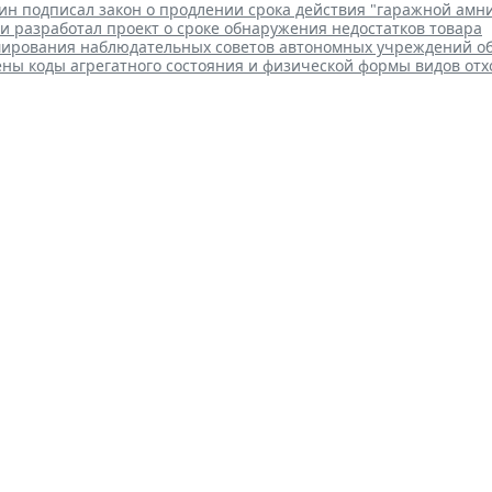
ин подписал закон о продлении срока действия "гаражной амн
и разработал проект о сроке обнаружения недостатков товара
ирования наблюдательных советов автономных учреждений о
ены коды агрегатного состояния и физической формы видов отх
регулировали вопросы исполь
ого туризма
 16:18