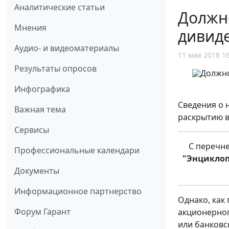
Аналитические статьи
Должно
Мнения
дивиде
Аудио- и видеоматериалы
11 мая 2018 1
Результаты опросов
Инфографика
Сведения о 
Важная тема
раскрытию в
Сервисы
С перечн
Профессиональные календари
"Энциклоп
Документы
Информационное партнерство
Однако, как
Форум Гарант
акционерног
или банковс