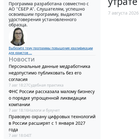
утрате
Программа разработана совместно с
АО ''СБЕР А". Слушателям, успешно
7 августа 2026
освоившим программу, выдаются
удостоверения установленного
образца.
Выберите тему программы повышения квалификации
для юристов ...
Новости
Персональные данные медработника
недопустимо публиковать без его
согласия
7 авг 18:27
Судебная практика
ФНС России рассказала малому бизнесу
о порядке упрощенной ликвидации
компании
7 авг 18:16
Налоги и бухучет
Правовую охрану цифровых технологий
в России расширят с 1 января 2027
года
7 авг 18:04
IT