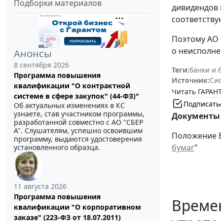
Подборки материалов
дивидендов 
соответств
Поэтому АО 
о неисполне
Анонсы
8 сентября 2026
Теги:
банки и 
Программа повышения
Источник:
Си
квалификации "О контрактной
Читать ГАРАНТ
системе в сфере закупок" (44-ФЗ)"
Подписать
Об актуальных изменениях в КС
узнаете, став участником программы,
Документы 
разработанной совместно с АО ''СБЕР
А". Слушателям, успешно освоившим
Положение Ба
программу, выдаются удостоверения
бумаг
"
установленного образца.
11 августа 2026
Программа повышения
Време
квалификации "О корпоративном
заказе" (223-ФЗ от 18.07.2011)