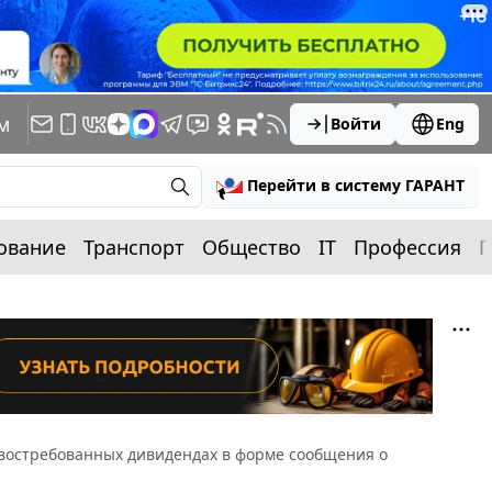
м
Войти
Eng
Перейти в систему ГАРАНТ
ование
Транспорт
Общество
IT
Профессия
П
евостребованных дивидендах в форме сообщения о