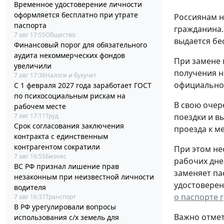
Временное удостоверение личности
оформляется бесплатно при утрате
Россиянам н
паспорта
гражданина.
7 авг 17:55
Общество
выдается бе
Финансовый порог для обязательного
аудита некоммерческих фондов
При замене 
увеличили
получения н
7 авг 17:36
Налоги и бухучет
официальном
С 1 февраля 2027 года заработает ГОСТ
по психосоциальным рискам на
В свою очер
рабочем месте
7 авг 17:11
Труд
поездки и в
Срок согласования заключения
проезда к ме
контракта с единственным
контрагентом сократили
При этом не
7 авг 16:55
Бизнес
рабочих дне
ВС РФ признал лишение прав
заменяет па
незаконным при неизвестной личности
удостоверен
водителя
о паспорте 
7 авг 16:37
Транспорт
В РФ урегулировали вопросы
Важно отмет
использования с/х земель для