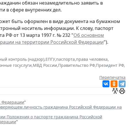
гражданин обязан незамедлительно заявить в
и в сфере внутренних дел.
ожет быть оформлен в виде документа на бумажном
ектронный носитель информации. К слову, паспорт
 РФ от 13 марта 1997 г. № 232 "
Об основном
ерации на территории Российской Федерации
").
ный контроль (надзор)
,
ЕПГУ
,
паспорта
,
права человека
,
онные госуслуги
,
МВД России
,
Правительство РФ
,
Президент РФ
,
Перепечатка
й Федерации
"
товеряющем личность гражданина Российской Федерации на
ии Положения о паспорте гражданина Российской
едерации
"