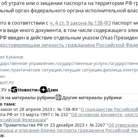
, об утрате или о хищении паспорта на территории РФ 
ьный орган федерального органа исполнительной власт
то в соответствии с
ч. 4 ст. 9 закона № 138-ФЗ
паспорт м
и в виде иного документа, в том числе содержащего эл
РФ введен в действие отдельным указом (Указ Президента
удостоверяющем личность гражданина Российской Фед
ил Куканов
ударственное управление
,
государственные услуги
,
государствен
ение
,
практические ситуации
,
текущая ситуация
,
физлица
,
электр
ин
АНТ.РУ
.РУ в
Новости
и
Дзен
ся на материалы рубрики
Другие материалы рубрики
о теме:
акон от 28 апреля 2023 г. № 138-ФЗ "
О гражданстве Российско
та РФ от 13 марта 1997 г. № 232 "
Об основном документе, удос
оссийской Федерации
"
 Правительства РФ от 23 декабря 2023 г. № 2267 "
Об утвержден
бразца и описания бланка паспорта гражданина Российской Ф
е: