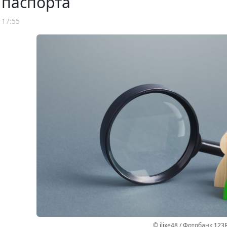
 паспорта
 17:55
© ilixe48 / Фотобанк 123