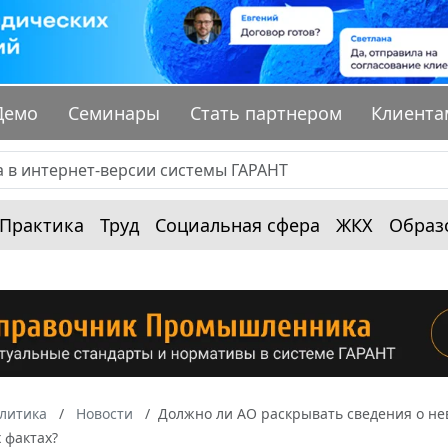
Демо
Семинары
Стать партнером
Клиента
Практика
Труд
Социальная сфера
ЖКХ
Образ
алитика
Новости
Должно ли АО раскрывать сведения о н
 фактах?