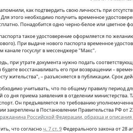
апомнили, как подтвердить свою личность при отсутст
 Для этого необходимо получить временное удостовере
сплатно. Понадобится одно черно-белое или цветное фот
паспорта такое удостоверение оформляется по желанию 
ового). При выдаче нового паспорта временное удостов
 канале госуслуг в мессенджере "Макс".
едь, при утрате документа нужно подать соответствующ
ы будете восстанавливать его при возвращении – време
сту жительства", – разъясняется в публикации. Срок дей
обходимо учитывать, что по общему правилу период д
й со дня приема заявления в отделении министерства. 
спорт. Он предъявляется по требованию уполномоченн
ии закреплены в Постановлении Правительства РФ от 23 
гражданина Российской Федерации, образца и описания
ить, что согласно
ч. 7 ст. 9
Федерального закона от 28 ап