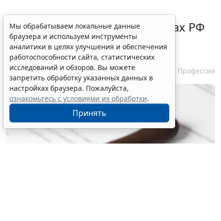
Нотариусам в новых субъектах РФ
Мы обрабатываем локальные данные
браузера и используем инструменты
зачтут в стаж работу на этих
аналитики в целях улучшения и обеспечения
территориях ранее
работоспособности сайта, статистических
исследований и обзоров. Вы можете
5 августа 2026 10:51
Профессия
запретить обработку указанных данных в
настройках браузера. Пожалуйста,
ознакомьтесь с условиями их обработки
.
Принять
© liudmilachernetska / Фотобанк 123RF.com