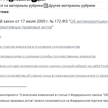
ся на материалы рубрики
Другие материалы рубрики
 теме:
закон от 17 июля 2009 г. № 172-ФЗ "
Об антикоррупцион
рмативных правовых актов
"
:
к участия адвокатов в уголовном судопроизводстве
иковала идею о создании службы государственных адвокатов
каких случаях нотариусам нужно создать личный кабинет на сайте Ро
ого ходатайства об отводе судьи в гражданском процессе могут запр
________________
аконопроекта "О внесении изменения в статью 5 Федерального закона "О
ивных правовых актов" можно ознакомиться на Федеральном портале про