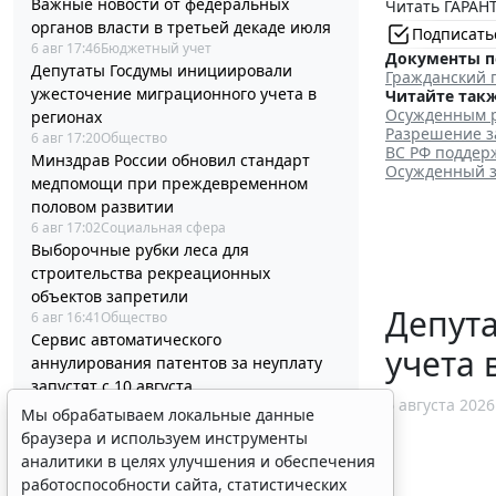
Важные новости от федеральных
Читать ГАРАНТ
органов власти в третьей декаде июля
Подписать
6 авг 17:46
Бюджетный учет
Документы п
Депутаты Госдумы инициировали
Гражданский 
ужесточение миграционного учета в
Читайте такж
Осужденным р
регионах
Разрешение з
6 авг 17:20
Общество
ВС РФ поддер
Минздрав России обновил стандарт
Осужденный з
медпомощи при преждевременном
половом развитии
6 авг 17:02
Социальная сфера
Выборочные рубки леса для
строительства рекреационных
объектов запретили
Депут
6 авг 16:41
Общество
Сервис автоматического
учета 
аннулирования патентов за неуплату
запустят с 10 августа
6 августа 2026
6 авг 16:19
Труд
Мы обрабатываем локальные данные
ФАС России рассказала об особенностях
браузера и используем инструменты
внеплановых проверок заказчиков по
аналитики в целях улучшения и обеспечения
44-ФЗ
работоспособности сайта, статистических