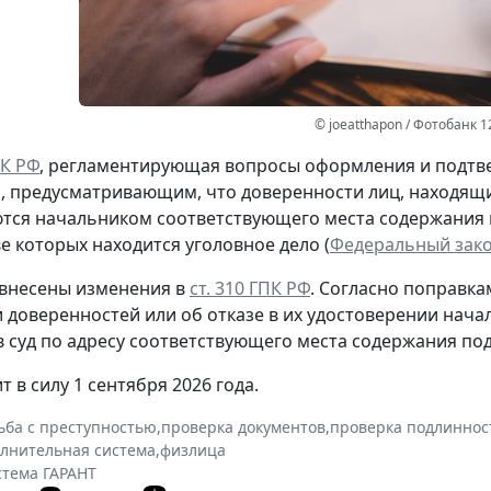
© joeatthapon / Фотобанк 1
ПК РФ
, регламентирующая вопросы оформления и подтв
 предусматривающим, что доверенности лиц, находящих
тся начальником соответствующего места содержания
е которых находится уголовное дело (
Федеральный закон
 внесены изменения в
ст. 310 ГПК РФ
. Согласно поправк
 доверенностей или об отказе в их удостоверении нач
в суд по адресу соответствующего места содержания под
т в силу 1 сентября 2026 года.
ьба с преступностью
,
проверка документов
,
проверка подлиннос
олнительная система
,
физлица
стема ГАРАНТ