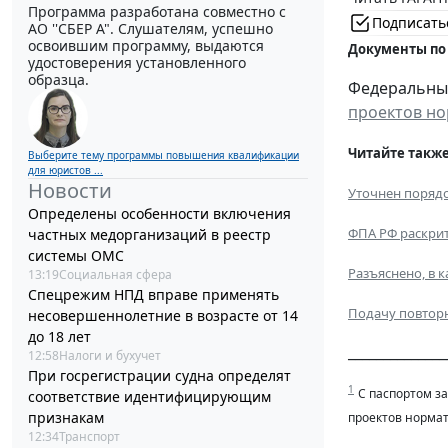
Программа разработана совместно с
Подписать
АО ''СБЕР А". Слушателям, успешно
освоившим программу, выдаются
Документы по
удостоверения установленного
образца.
Федеральный 
проектов но
Читайте также
Выберите тему программы повышения квалификации
для юристов ...
Новости
Уточнен порядо
Определены особенности включения
ФПА РФ раскрит
частных медорганизаций в реестр
системы ОМС
Разъяснено, в 
13:19
Социальная сфера
Спецрежим НПД вправе применять
Подачу повторн
несовершеннолетние в возрасте от 14
до 18 лет
______________
12:58
Налоги и бухучет
При госрегистрации судна определят
1
С паспортом з
соответствие идентифицирующим
признакам
проектов нормат
12:34
Транспорт