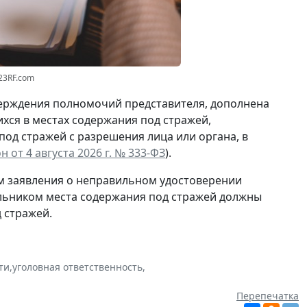
23RF.com
ерждения полномочий представителя, дополнена
ся в местах содержания под стражей,
 под стражей
с разрешения
лица или органа, в
 от 4 августа 2026 г. № 333-ФЗ
).
ам заявления о неправильном удостоверении
альником места содержания под стражей должны
 стражей.
ти
,
уголовная ответственность
,
Перепечатка