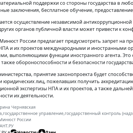
материальной поддержки со стороны государства в любо
ные заключения, бесплатное обучение, предоставление
ается осуществление независимой антикоррупционной 
ругих органов публичной власти может привести к кон
 Минюст России предлагает предусмотреть запрет на 
НПА и их проектов международными и иностранными о
ями, выполняющими функции иностранного агента. Это
а также обороноспособности и безопасности государств
инистерства, принятие законопроекта будет способст
и юридических лиц, пожелавших получить аккредитаци
ионной экспертизы НПА и их проектов, а также даль
ности их деятельности.
ерина Чернявская
а
,
государственное управление
,
государственный контроль (надз
Минюст России
АНТ.РУ
.РУ в
Новости
и
Дзен