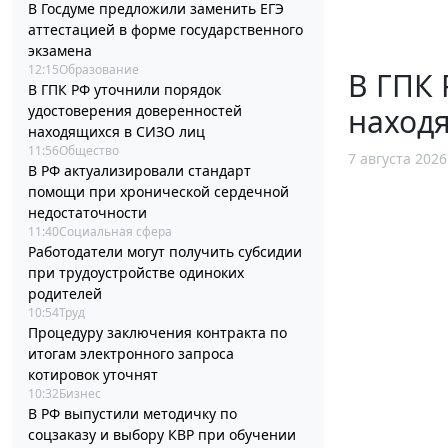
В Госдуме предложили заменить ЕГЭ
аттестацией в форме государственного
экзамена
12:15
Образование
В ГПК 
В ГПК РФ уточнили порядок
наход
удостоверения доверенностей
находящихся в СИЗО лиц
11:56
Общество
7 августа 2026
В РФ актуализировали стандарт
помощи при хронической сердечной
недостаточности
11:40
Социальная сфера
Работодатели могут получить субсидии
при трудоустройстве одиноких
родителей
10:54
Труд
Процедуру заключения контракта по
итогам электронного запроса
котировок уточнят
10:32
Бизнес
В РФ выпустили методичку по
соцзаказу и выбору КВР при обучении