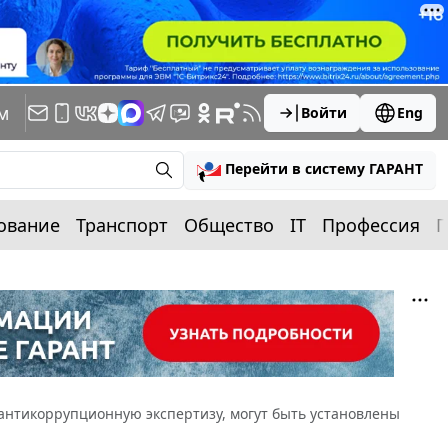
м
Войти
Eng
Перейти в систему ГАРАНТ
ование
Транспорт
Общество
IT
Профессия
П
антикоррупционную экспертизу, могут быть установлены