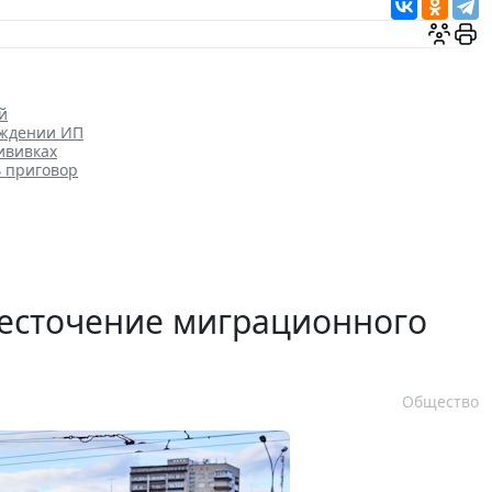
й
уждении ИП
ививках
ь приговор
есточение миграционного
Общество