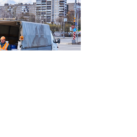
23RF.com
смотрение нижней палаты парламента законопроект
1
овне. Документ
предусматривает поправки в
ст. 5
чете иностранных граждан и лиц без гражданства в