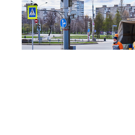
© haritonoff / Фотобанк 1
нодателей во главе с
Леонидом Слуцким
внесла на рас
нии правил миграционного учета на муниципальном ур
 закона от 18 июля 2006 г. № 109-ФЗ "
О миграционном у
 Федерации
".