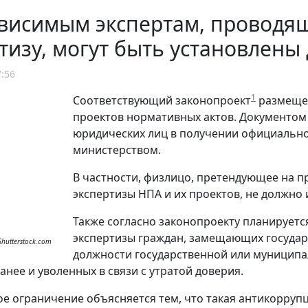
ависимым экспертам, провод
тизу, могут быть установлен
7:56
1
Соответствующий законопроект
размещен
проектов нормативных актов. Документом 
юридических лиц в получении официальног
министерством.
В частности, физлицо, претендующее на 
экспертизы НПА и их проектов, не должно
Также согласно законопроекту планируетс
экспертизы граждан, замещающих госуда
Shutterstock.com
должности государственной или муниципа
анее и уволенных в связи с утратой доверия.
е ограничение объясняется тем, что такая антикорруп