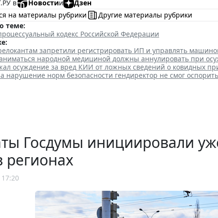
.РУ в
Новости
и
Дзен
ся на материалы рубрики
Другие материалы рубрики
о теме:
процессуальный кодекс Российской Федерации
е:
елокантам запретили регистрировать ИП и управлять машино
аниматься народной медициной должны аннулировать при ос
жал осуждение за вред КИИ от ложных сведений о ковидных пр
а нарушение норм безопасности гендиректор не смог оспорит
аты Госдумы инициировали уж
в регионах
 17:20