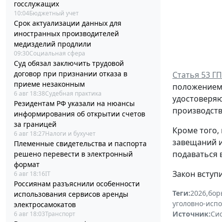
госслужащих
10:04
Бюджетный учет
Срок актуализации данных для
иностранных производителей
медизделий продлили
09:30
Социальная сфера
Суд обязал заключить трудовой
договор при признании отказа в
Статья 53 Г
приеме незаконным
положением,
6 авг 18:38
Судебная практика
удостоверяю
Резидентам РФ указали на нюансы
производств
информирования об открытии счетов
за границей
Кроме того,
6 авг 18:27
Налоги и бухучет
завещаний и
Племенные свидетельства и паспорта
подаваться 
решено перевести в электронный
формат
Закон вступи
6 авг 18:16
IT
Россиянам разъяснили особенности
Теги:
2026
,
бор
использования сервисов аренды
уголовно-исп
электросамокатов
Источник:
Си
6 авг 18:03
Транспорт