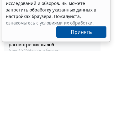
6 авг 16:00
Проверки
исследований и обзоров. Вы можете
Процедуру приостановки или запрета
запретить обработку указанных данных в
реализации опасной продукции
настройках браузера. Пожалуйста,
оптимизируют
ознакомьтесь с условиями их обработки
.
6 авг 15:39
Бизнес
Принять
ФНС России планирует урегулировать
экстерриториальный порядок
рассмотрения жалоб
6 авг 15:15
Налоги и бухучет
Какую статью КОСГУ выбрать для учета
расходов на аренду виртуального
сервера
6 авг 14:54
Бюджетный учет
Президент РФ отменил спецрежим для
депозитов физлиц из недружественных
стран
6 авг 14:31
Общество
Социальный вычет на лечение
Группа зако
неработающему пенсионеру зависит от
об ужесточе
облагаемого дохода
Федерального
6 авг 14:07
Налоги и бухучет
В РФ введут особый порядок закупок
Российской
товаров для образовательных