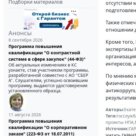
Подборки материалов
отсутствии 
подготовлен
Также отмеч
отношении д
Анонсы
8 сентября 2026
Кроме того,
Программа повышения
экспертизы 
квалификации "О контрактной
организаци
системе в сфере закупок" (44-ФЗ)"
интересов, 
Об актуальных изменениях в КС
узнаете, став участником программы,
разработанной совместно с АО ''СБЕР
По мнению м
А". Слушателям, успешно освоившим
физических 
программу, выдаются удостоверения
антикоррупц
установленного образца.
результатив
Авторы:
Екат
11 августа 2026
Теги:
госслужб
Программа повышения
проекты НПА
,
квалификации "О корпоративном
Источник:
ГАР
заказе" (223-ФЗ от 18.07.2011)
Читать ГАРАНТ