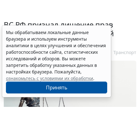
ВС РФ признал лишение прав
незаконным при неизвестной
Мы обрабатываем локальные данные
браузера и используем инструменты
личности водителя
аналитики в целях улучшения и обеспечения
работоспособности сайта, статистических
7 августа 2026 16:37
Транспорт
исследований и обзоров. Вы можете
запретить обработку указанных данных в
настройках браузера. Пожалуйста,
ознакомьтесь с условиями их обработки
.
Принять