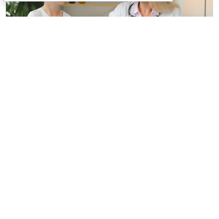
© hryshchyshen / Фотобанк 123RF.com
Минздрав России утвердил новый "детский"
стандарт медпомощи при преждевременном
половом развитии взамен аналогичного от 2022
года, коды по МКБ-Х:
Е22.8
Другие состояния
гиперфункции гипофиза,
Е28.1
Избыток андрогенов,
Е29.0
Гиперфункция яичек,
Е30.1
Преждевременное
половое созревание,
Е30.8
Другие нарушения
полового созревания,
Е31.1
Полигландулярная
гиперфункция (
Приказ Минздрава России от 17 июня
2026 г. № 624н, зарег. в Минюсте России 22 июля 2026
года)
.