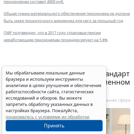
пенсионерам составит 4900 руб.
Общая сумма материального обеспечения пенсионера не должна
быть ниже прожиточного минимума для него за прошлый год
ПФР подтвердил, что в 2017 году страховые пенсии
неработающим пенсионерам проиндексируют на 5,8%
Минздрав России обновил стандарт
Мы обрабатываем локальные данные
браузера и используем инструменты
медпомощи при преждевременном
аналитики в целях улучшения и обеспечения
половом развитии
работоспособности сайта, статистических
исследований и обзоров. Вы можете
6 августа 2026 17:02
Социальная сфера
запретить обработку указанных данных в
настройках браузера. Пожалуйста,
ознакомьтесь с условиями их обработки
.
Принять