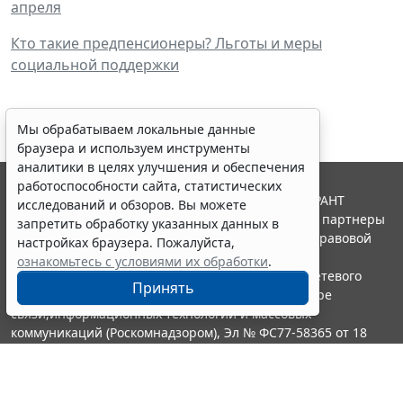
апреля
Кто такие предпенсионеры? Льготы и меры
социальной поддержки
Мы обрабатываем локальные данные
браузера и используем инструменты
аналитики в целях улучшения и обеспечения
работоспособности сайта, статистических
© ООО "НПП "ГАРАНТ-СЕРВИС", 2026. Система ГАРАНТ
исследований и обзоров. Вы можете
выпускается с 1990 года. Компания "Гарант" и ее партнеры
запретить обработку указанных данных в
являются участниками Российской ассоциации правовой
настройках браузера. Пожалуйста,
информации ГАРАНТ.
ознакомьтесь с условиями их обработки
.
Портал ГАРАНТ.РУ зарегистрирован в качестве сетевого
Принять
издания Федеральной службой по надзору в сфере
связи,информационных технологий и массовых
коммуникаций (Роскомнадзором), Эл № ФС77-58365 от 18
июня 2014 года.
16+