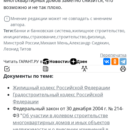
многоквартирных домов заметно снизится, что
возможно и не так плохо.
Мнение редакции может не совпадать с мнением
автора.
Теги:
банки и банковская система
,
жилищное строительство
,
инициативы
,
страхование
,
строительство
,
физлица
,
Минстрой России
,
Михаил Мень
,
Александр Сидякин
,
Леонид Титов
Перепечатка
Читать ГАРАНТ.РУ в
Новости
и
Дзен
Документы по теме:
Жилищный кодекс Российской Федерации
Градостроительный кодекс Российской
Федерации
Федеральный закон от 30 декабря 2004 г. № 214-
ФЗ "
Об участии в долевом строительстве
многоквартирных домов и иных объектов
недвижимости и о внесении изменений в