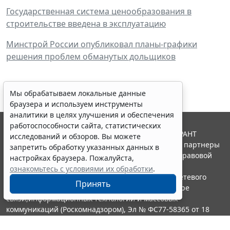
Государственная система ценообразования в
строительстве введена в эксплуатацию
Минстрой России опубликовал планы-графики
решения проблем обманутых дольщиков
Мы обрабатываем локальные данные
браузера и используем инструменты
аналитики в целях улучшения и обеспечения
работоспособности сайта, статистических
© ООО "НПП "ГАРАНТ-СЕРВИС", 2026. Система ГАРАНТ
исследований и обзоров. Вы можете
выпускается с 1990 года. Компания "Гарант" и ее партнеры
запретить обработку указанных данных в
являются участниками Российской ассоциации правовой
настройках браузера. Пожалуйста,
информации ГАРАНТ.
ознакомьтесь с условиями их обработки
.
Портал ГАРАНТ.РУ зарегистрирован в качестве сетевого
Принять
издания Федеральной службой по надзору в сфере
связи,информационных технологий и массовых
коммуникаций (Роскомнадзором), Эл № ФС77-58365 от 18
июня 2014 года.