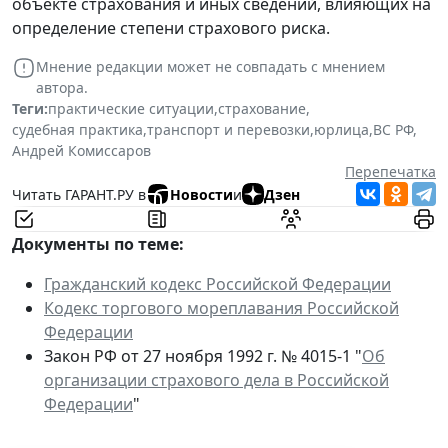
объекте страхования и иных сведений, влияющих на
определение степени страхового риска.
Мнение редакции может не совпадать с мнением
автора.
Теги:
практические ситуации
,
страхование
,
судебная практика
,
транспорт и перевозки
,
юрлица
,
ВС РФ
,
Андрей Комиссаров
Перепечатка
Читать ГАРАНТ.РУ в
Новости
и
Дзен
Документы по теме:
Гражданский кодекс Российской Федерации
Кодекс торгового мореплавания Российской
Федерации
Закон РФ от 27 ноября 1992 г. № 4015-1 "
Об
организации страхового дела в Российской
Федерации
"