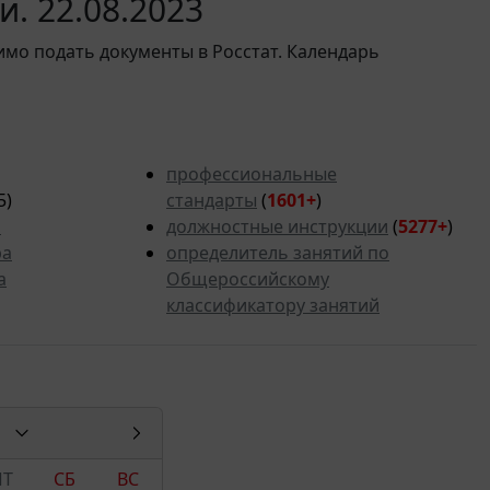
. 22.08.2023
имо подать документы в Росстат. Календарь
профессиональные
5)
стандарты
(
1601+
)
ь
должностные инструкции
(
5277
+
)
ра
определитель занятий по
а
Общероссийскому
классификатору занятий
ПТ
СБ
ВС