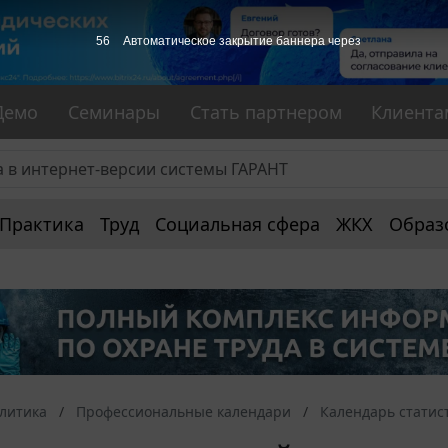
56
Автоматическое закрытие баннера через
Демо
Семинары
Стать партнером
Клиента
Практика
Труд
Социальная сфера
ЖКХ
Образ
алитика
Профессиональные календари
Календарь статис