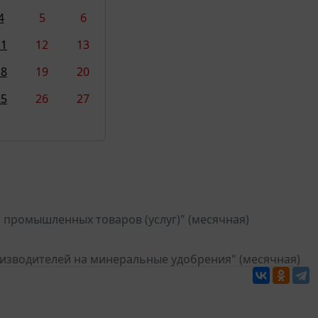
4
5
6
11
12
13
18
19
20
25
26
27
 промышленных товаров (услуг)" (месячная)
оизводителей на минеральные удобрения" (месячная)