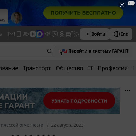
м
Войти
Eng
Перейти в систему ГАРАНТ
ование
Транспорт
Общество
IT
Профессия
П
тической отчетности
22 августа 2023