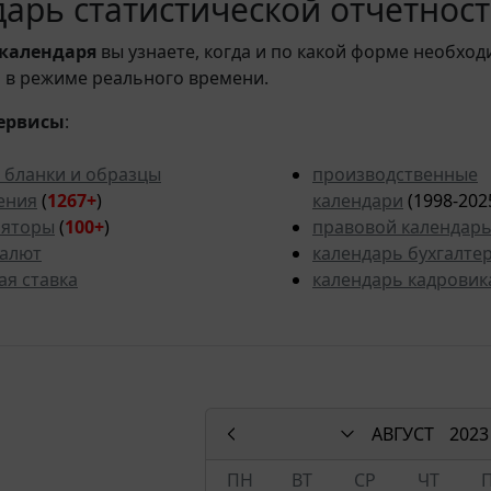
арь статистической отчетности
календаря
вы узнаете, когда и по какой форме необход
 в режиме реального времени.
ервисы
:
 бланки и образцы
производственные
ения
(
1267+
)
календари
(1998-202
ляторы
(
100+
)
правовой календар
валют
календарь бухгалте
ая ставка
календарь кадровик
АВГУСТ
2023
ПН
ВТ
СР
ЧТ