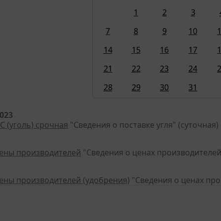
1
2
3
7
8
9
10
14
15
16
17
21
22
23
24
28
29
30
31
2023
С (уголь) срочная
"Сведения о поставке угля" (суточная)
цены производителей
"Сведения о ценах производителей
цены производителей (удобрения)
"Сведения о ценах пр