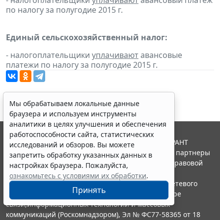
- налогоплательщики
уплачивают
авансовый платеж
по налогу за полугодие 2015 г.
Единый сельскохозяйственный налог:
- налогоплательщики
уплачивают
авансовые
платежи по налогу за полугодие 2015 г.
Мы обрабатываем локальные данные
браузера и используем инструменты
аналитики в целях улучшения и обеспечения
работоспособности сайта, статистических
© ООО "НПП "ГАРАНТ-СЕРВИС", 2026. Система ГАРАНТ
исследований и обзоров. Вы можете
выпускается с 1990 года. Компания "Гарант" и ее партнеры
запретить обработку указанных данных в
являются участниками Российской ассоциации правовой
настройках браузера. Пожалуйста,
информации ГАРАНТ.
ознакомьтесь с условиями их обработки
.
Портал ГАРАНТ.РУ зарегистрирован в качестве сетевого
Принять
издания Федеральной службой по надзору в сфере
связи,информационных технологий и массовых
коммуникаций (Роскомнадзором), Эл № ФС77-58365 от 18