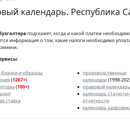
вый календарь. Республика Са
бухгалтера
подскажет, когда и какой платеж необходи
вится информация о том, какие налоги необходимо уплат
ремени.
ервисы
:
 бланки и образцы
производственные
ения
(
1267+
)
календари
(1998-202
ляторы
(
100+
)
правовой календар
валют
календарь статисти
ая ставка
отчетности
календарь кадровик