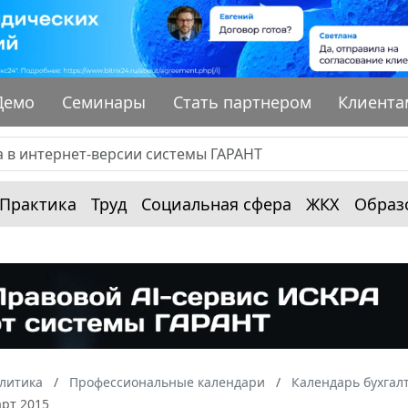
Демо
Семинары
Стать партнером
Клиента
Практика
Труд
Социальная сфера
ЖКХ
Образ
алитика
Профессиональные календари
Календарь бухгал
арт 2015