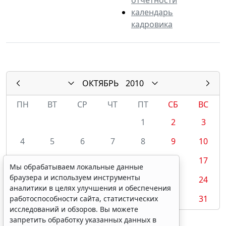
календарь
кадровика
ОКТЯБРЬ
2010
ПН
ВТ
СР
ЧТ
ПТ
СБ
ВС
1
2
3
4
5
6
7
8
9
10
11
12
13
14
15
16
17
Мы обрабатываем локальные данные
браузера и используем инструменты
18
19
20
21
22
23
24
аналитики в целях улучшения и обеспечения
25
26
27
28
29
30
31
работоспособности сайта, статистических
исследований и обзоров. Вы можете
запретить обработку указанных данных в