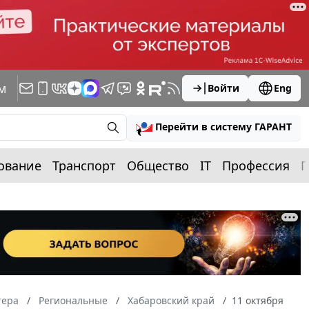
м
Войти
Eng
Перейти в систему ГАРАНТ
ование
Транспорт
Общество
IT
Профессия
П
тера
Региональные
Хабаровский край
11 октября