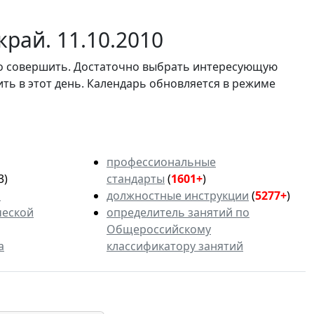
рай. 11.10.2010
мо совершить. Достаточно выбрать интересующую
ить в этот день. Календарь обновляется в режиме
профессиональные
3)
стандарты
(
1601+
)
ь
должностные инструкции
(
5277+
)
ческой
определитель занятий по
Общероссийскому
а
классификатору занятий