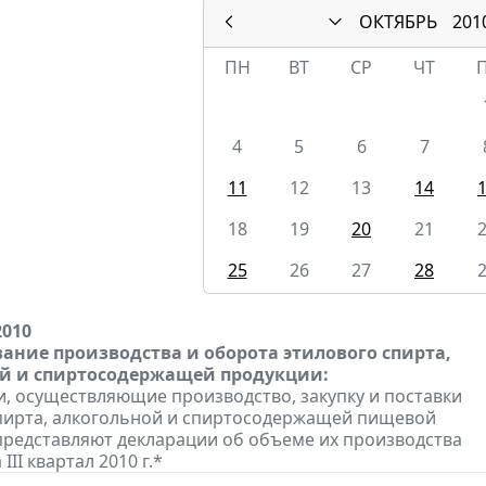
ОКТЯБРЬ
201
ПН
ВТ
СР
ЧТ
4
5
6
7
11
12
13
14
18
19
20
21
25
26
27
28
2010
ание производства и оборота этилового спирта,
й и спиртосодержащей продукции:
, осуществляющие производство, закупку и поставки
пирта, алкогольной и спиртосодержащей пищевой
представляют декларации об объеме их производства
III квартал 2010 г.*