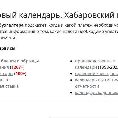
вый календарь. Хабаровский к
бухгалтера
подскажет, когда и какой платеж необходи
вится информация о том, какие налоги необходимо уплат
ремени.
ервисы
:
 бланки и образцы
производственные
ения
(
1267+
)
календари
(1998-202
ляторы
(
100+
)
правовой календар
валют
календарь статисти
ая ставка
отчетности
календарь кадровик