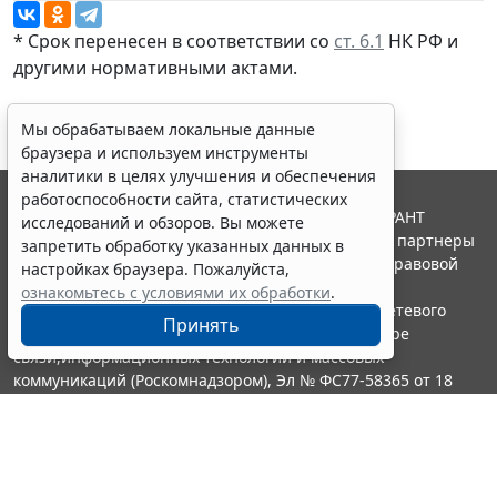
* Срок перенесен в соответствии со
ст. 6.1
НК РФ и
другими
нормативными актами
.
Мы обрабатываем локальные данные
браузера и используем инструменты
аналитики в целях улучшения и обеспечения
работоспособности сайта, статистических
© ООО "НПП "ГАРАНТ-СЕРВИС", 2026. Система ГАРАНТ
исследований и обзоров. Вы можете
выпускается с 1990 года. Компания "Гарант" и ее партнеры
запретить обработку указанных данных в
являются участниками Российской ассоциации правовой
настройках браузера. Пожалуйста,
информации ГАРАНТ.
ознакомьтесь с условиями их обработки
.
Портал ГАРАНТ.РУ зарегистрирован в качестве сетевого
Принять
издания Федеральной службой по надзору в сфере
связи,информационных технологий и массовых
коммуникаций (Роскомнадзором), Эл № ФС77-58365 от 18
июня 2014 года.
16+
Контакты
8-800-200-88-88