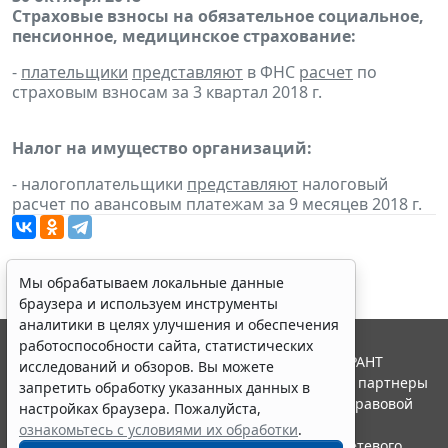
Страховые взносы на обязательное социальное,
пенсионное, медицинское страхование:
-
плательщики
представляют
в ФНС
расчет
по
страховым взносам за 3 квартал 2018 г.
Налог на имущество организаций:
- налогоплательщики
представляют
налоговый
расчет по авансовым платежам за 9 месяцев 2018 г.
Мы обрабатываем локальные данные
браузера и используем инструменты
аналитики в целях улучшения и обеспечения
работоспособности сайта, статистических
© ООО "НПП "ГАРАНТ-СЕРВИС", 2026. Система ГАРАНТ
исследований и обзоров. Вы можете
выпускается с 1990 года. Компания "Гарант" и ее партнеры
запретить обработку указанных данных в
являются участниками Российской ассоциации правовой
настройках браузера. Пожалуйста,
информации ГАРАНТ.
ознакомьтесь с условиями их обработки
.
Портал ГАРАНТ.РУ зарегистрирован в качестве сетевого