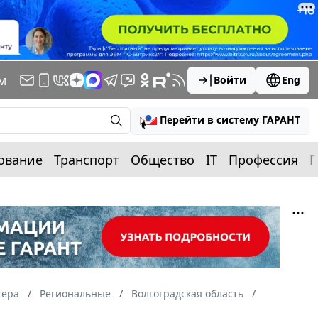
м
Войти
Eng
Перейти в систему ГАРАНТ
ование
Транспорт
Общество
IT
Профессия
П
тера
Региональные
Волгоградская область