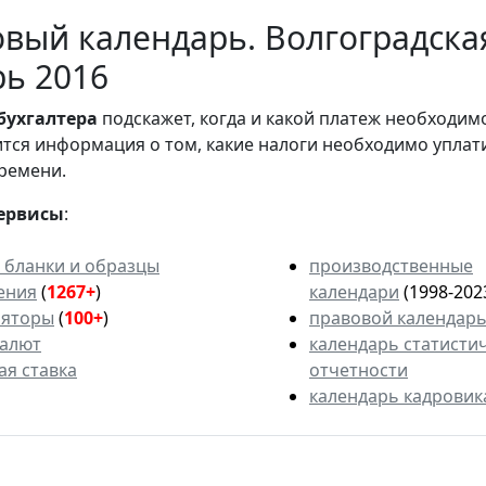
вый календарь. Волгоградская
ь 2016
бухгалтера
подскажет, когда и какой платеж необходи
вится информация о том, какие налоги необходимо уплат
ремени.
ервисы
:
 бланки и образцы
производственные
ения
(
1267+
)
календари
(1998-202
ляторы
(
100+
)
правовой календар
валют
календарь статисти
ая ставка
отчетности
календарь кадровик