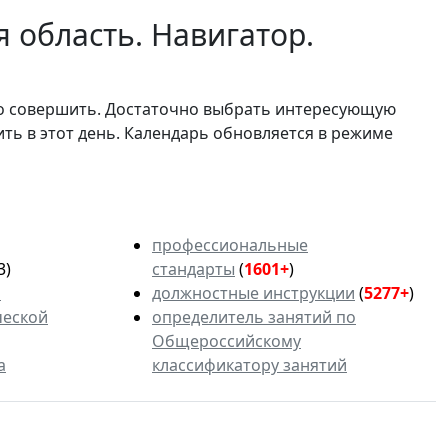
 область. Навигатор.
мо совершить. Достаточно выбрать интересующую
ить в этот день. Календарь обновляется в режиме
профессиональные
3)
стандарты
(
1601+
)
ь
должностные инструкции
(
5277+
)
ческой
определитель занятий по
Общероссийскому
а
классификатору занятий