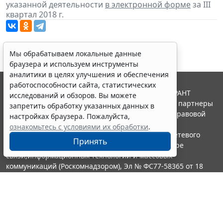
указанной деятельности
в электронной форме
за III
квартал 2018 г.
Мы обрабатываем локальные данные
браузера и используем инструменты
аналитики в целях улучшения и обеспечения
работоспособности сайта, статистических
© ООО "НПП "ГАРАНТ-СЕРВИС", 2026. Система ГАРАНТ
исследований и обзоров. Вы можете
выпускается с 1990 года. Компания "Гарант" и ее партнеры
запретить обработку указанных данных в
являются участниками Российской ассоциации правовой
настройках браузера. Пожалуйста,
информации ГАРАНТ.
ознакомьтесь с условиями их обработки
.
Портал ГАРАНТ.РУ зарегистрирован в качестве сетевого
Принять
издания Федеральной службой по надзору в сфере
связи,информационных технологий и массовых
коммуникаций (Роскомнадзором), Эл № ФС77-58365 от 18
июня 2014 года.
16+
Контакты
8-800-200-88-88