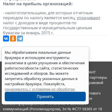
Налог на прибыль организаций:
- налогоплательщики, для которых отчетным
периодом по налогу является месяц,
уплачивают
налог с доходов в виде процентов по
государственным и муниципальным ценным
бумагам за январь 2015 г.
Мы обрабатываем локальные данные
браузера и используем инструменты
аналитики в целях улучшения и обеспечения
работоспособности сайта, статистических
© ООО "НПП "ГАРАНТ-СЕРВИС", 2026. Система ГАРАНТ
исследований и обзоров. Вы можете
выпускается с 1990 года. Компания "Гарант" и ее партнеры
запретить обработку указанных данных в
являются участниками Российской ассоциации правовой
настройках браузера. Пожалуйста,
информации ГАРАНТ.
ознакомьтесь с условиями их обработки
.
Портал ГАРАНТ.РУ зарегистрирован в качестве сетевого
Принять
издания Федеральной службой по надзору в сфере
связи,информационных технологий и массовых
коммуникаций (Роскомнадзором), Эл № ФС77-58365 от 18