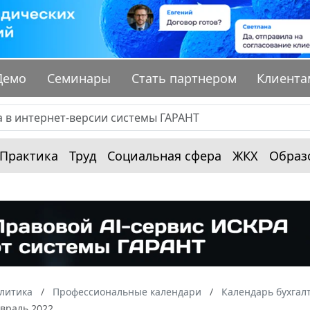
Демо
Семинары
Стать партнером
Клиента
Практика
Труд
Социальная сфера
ЖКХ
Образ
алитика
Профессиональные календари
Календарь бухгал
евраль 2022