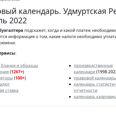
вый календарь. Удмуртская Ре
ль 2022
бухгалтера
подскажет, когда и какой платеж необходи
вится информация о том, какие налоги необходимо уплат
ремени.
ервисы
:
 бланки и образцы
производственные
ения
(
1267+
)
календари
(1998-202
ляторы
(
100+
)
правовой календар
валют
календарь статисти
ая ставка
отчетности
календарь кадровик