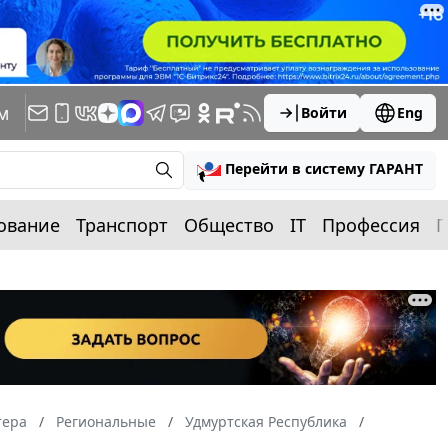
м
Войти
Eng
Перейти в систему ГАРАНТ
ование
Транспорт
Общество
IT
Профессия
П
тера
Региональные
Удмуртская Республика