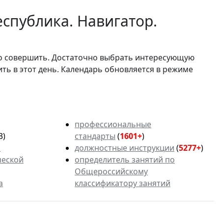
спублика. Навигатор.
мо совершить. Достаточно выбрать интересующую
ить в этот день. Календарь обновляется в режиме
профессиональные
3)
стандарты
(
1601+
)
ь
должностные инструкции
(
5277+
)
ческой
определитель занятий по
Общероссийскому
а
классификатору занятий