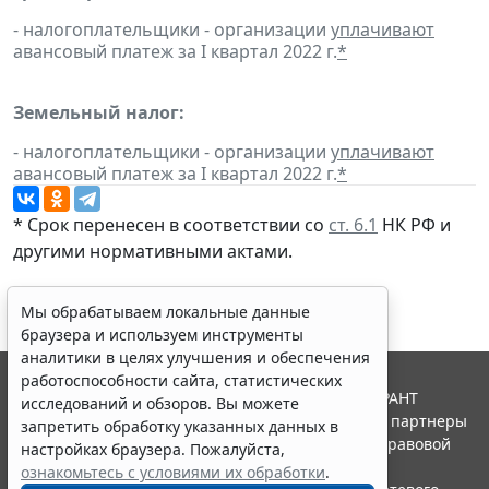
- налогоплательщики - организации
уплачивают
авансовый платеж за I квартал 2022 г.
*
Земельный налог:
- налогоплательщики - организации
уплачивают
авансовый платеж за I квартал 2022 г.
*
* Срок перенесен в соответствии со
ст. 6.1
НК РФ и
другими
нормативными актами
.
Мы обрабатываем локальные данные
браузера и используем инструменты
аналитики в целях улучшения и обеспечения
работоспособности сайта, статистических
© ООО "НПП "ГАРАНТ-СЕРВИС", 2026. Система ГАРАНТ
исследований и обзоров. Вы можете
выпускается с 1990 года. Компания "Гарант" и ее партнеры
запретить обработку указанных данных в
являются участниками Российской ассоциации правовой
настройках браузера. Пожалуйста,
информации ГАРАНТ.
ознакомьтесь с условиями их обработки
.